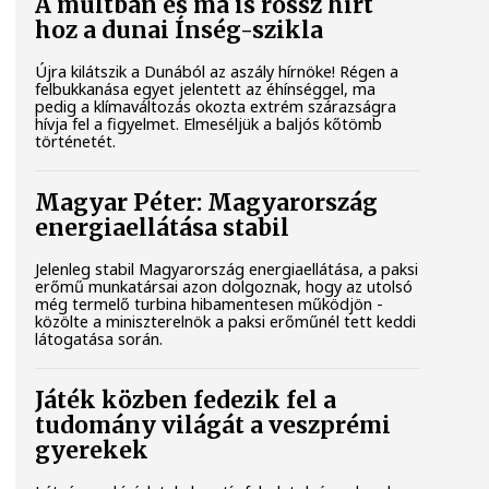
A múltban és ma is rossz hírt
hoz a dunai Ínség-szikla
Újra kilátszik a Dunából az aszály hírnöke! Régen a
felbukkanása egyet jelentett az éhínséggel, ma
pedig a klímaváltozás okozta extrém szárazságra
hívja fel a figyelmet. Elmeséljük a baljós kőtömb
történetét.
Magyar Péter: Magyarország
energiaellátása stabil
Jelenleg stabil Magyarország energiaellátása, a paksi
erőmű munkatársai azon dolgoznak, hogy az utolsó
még termelő turbina hibamentesen működjön -
közölte a miniszterelnök a paksi erőműnél tett keddi
látogatása során.
Játék közben fedezik fel a
tudomány világát a veszprémi
gyerekek