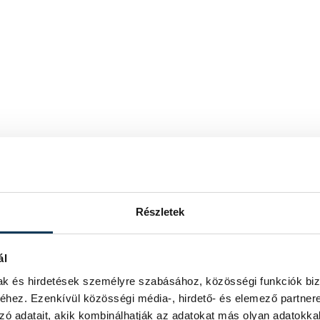
Részletek
ál
mak és hirdetések személyre szabásához, közösségi funkciók biz
hez. Ezenkívül közösségi média-, hirdető- és elemező partner
zó adatait, akik kombinálhatják az adatokat más olyan adatokka