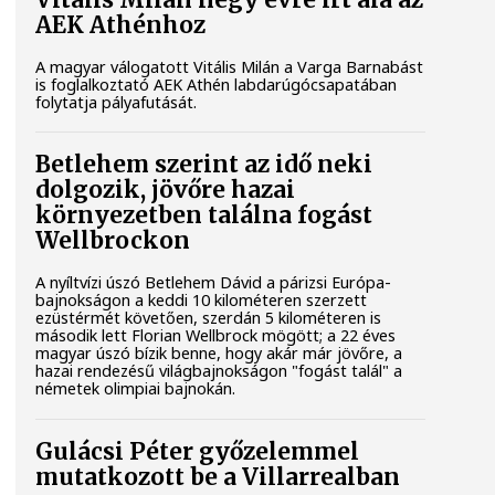
Vitális Milán négy évre írt alá az
AEK Athénhoz
A magyar válogatott Vitális Milán a Varga Barnabást
is foglalkoztató AEK Athén labdarúgócsapatában
folytatja pályafutását.
Betlehem szerint az idő neki
dolgozik, jövőre hazai
környezetben találna fogást
Wellbrockon
A nyíltvízi úszó Betlehem Dávid a párizsi Európa-
bajnokságon a keddi 10 kilométeren szerzett
ezüstérmét követően, szerdán 5 kilométeren is
második lett Florian Wellbrock mögött; a 22 éves
magyar úszó bízik benne, hogy akár már jövőre, a
hazai rendezésű világbajnokságon "fogást talál" a
németek olimpiai bajnokán.
Gulácsi Péter győzelemmel
mutatkozott be a Villarrealban