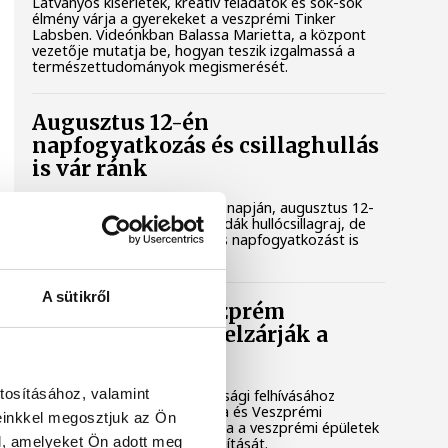
Látványos kísérletek, kreatív feladatok és sok-sok
élmény várja a gyerekeket a veszprémi Tinker
Labsben. Videónkban Balassa Marietta, a központ
vezetője mutatja be, hogyan teszik izgalmassá a
természettudományok megismerését.
Augusztus 12-én
napfogyatkozás és csillaghullás
is vár ránk
Az év legsűrűbb csillagászati napján, augusztus 12-
én éjjel tetőzik majd a Perseidák hullócsillagraj, de
ugyanezen a napon részleges napfogyatkozást is
meg lehet majd figyelni.
A sütikről
Lekapcsolják Veszprém
díszkivilágítását, elzárják a
szökőkutakat
tosításához, valamint
A kormány energiatakarékossági felhívásához
csatlakozva Veszprém városa és Veszprémi
einkkel megosztjuk az Ön
Főegyházmegye is lekapcsolta a veszprémi épületek
l, amelyeket Ön adott meg
és nevezetességek díszkivilágítását.