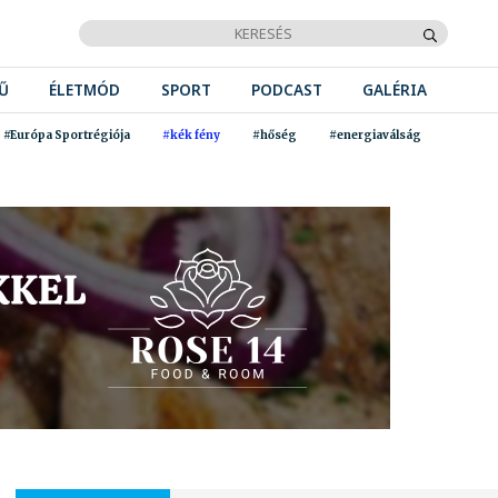
Ű
ÉLETMÓD
SPORT
PODCAST
GALÉRIA
#Európa Sportrégiója
#kék fény
#hőség
#energiaválság