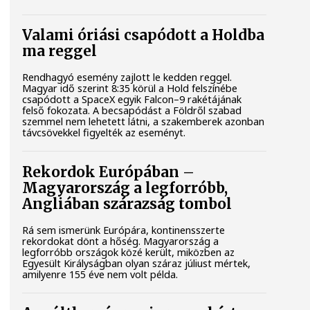
Valami óriási csapódott a Holdba
ma reggel
Rendhagyó esemény zajlott le kedden reggel.
Magyar idő szerint 8:35 körül a Hold felszínébe
csapódott a SpaceX egyik Falcon–9 rakétájának
felső fokozata. A becsapódást a Földről szabad
szemmel nem lehetett látni, a szakemberek azonban
távcsövekkel figyelték az eseményt.
Rekordok Európában –
Magyarország a legforróbb,
Angliában szárazság tombol
Rá sem ismerünk Európára, kontinensszerte
rekordokat dönt a hőség. Magyarország a
legforróbb országok közé került, miközben az
Egyesült Királyságban olyan száraz júliust mértek,
amilyenre 155 éve nem volt példa.