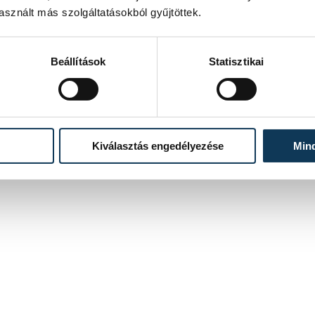
sznált más szolgáltatásokból gyűjtöttek.
Beállítások
Statisztikai
Kiválasztás engedélyezése
Min