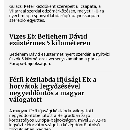
Gulácsi Péter kezdőként szerepelt új csapata, a
Villarreal szerdai edzőmérkőzésén, melyet 1-0-ra
nyert meg a spanyol labdarúgó-bajnokságban
szereplő együttes.
Vizes Eb: Betlehem Dávid
ezüstérmes 5 kilométeren
Betlehem Dávid ezüstérmet nyert szerdán a nyíltvízi
úszók 5 kilométeres versenyszámában a párizsi
Európa-bajnokságon.
Férfi kézilabda ifjúsági Eb: a
horvátok legyőzésével
negyeddöntős a magyar
válogatott
A magyar férfi ifjúsági kézilabda-válogatott
negyeddöntőbe jutott a Belgrádban zajló
korosztályos Európa-bajnokságon, mivel 37-32-re
legyőzte Horvátországot a középdöntő utolsó
fordulójában, kedden.