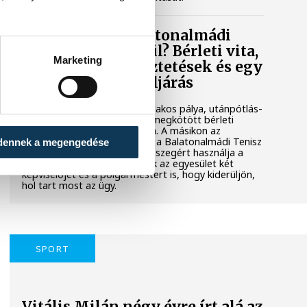
Mi történik a balatonalmádi
teniszpályák körül? Bérleti vita,
Marketing
megszakadt egyeztetések és egy
tisztázatlan jogi eljárás
Évtizedes hagyomány, hat salakos pálya, utánpótlás-
nevelés és egy hosszú távra megkötött bérleti
szerződés áll az egyik oldalon. A másikon az
önkormányzat, amely szerint a Balatonalmádi Tenisz
dennek a megengedése
Klub aránytalanul alacsony összegért használja a
városi területet. Megkerestük az egyesület két
képviselőjét és a polgármestert is, hogy kiderüljön,
hol tart most az ügy.
SPORT