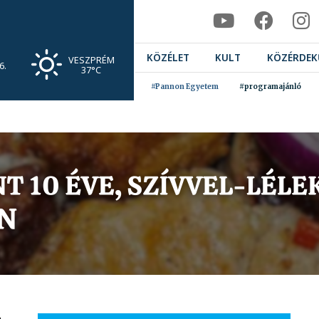
KÖZÉLET
KULT
KÖZÉRDEK
VESZPRÉM
6.
37°C
#Pannon Egyetem
#programajánló