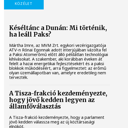
KÖZÉLET
Késéltánc a Dunán: Mi történik,
ha leáll Paks?
Mártha Imre, az MVM Zrt. egykori vezérigazgatója
ATV-n Rónai Egonnak adott interjújában vázolta fel
a Paksi Atomerőmű előtt álló példátlan technológiai
kihívásokat. A szakember, aki korábban éveken át
felelt a hazai energetikai fejlesztésekért és a paksi
blokkok működéséért, arra figyelmeztet: az erőmű
olyan üzemállapotban van, amelyre eredetileg nem
tervezték.
A Tisza-frakció kezdeményezte,
hogy jövő kedden legyen az
államfőválasztás
A Tisza-frakció kezdeményezte, hogy a parlament
jövő kedden válassza meg az új köztársasági
elnököt.