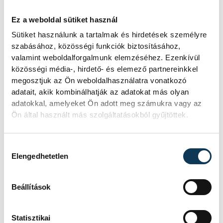
Ez a weboldal sütiket használ
Sütiket használunk a tartalmak és hirdetések személyre
kultúra
Európa Kulturális Fővárosa
szabásához, közösségi funkciók biztosításához,
valamint weboldalforgalmunk elemzéséhez. Ezenkívül
Balatonfüred
Balatonalmádi
közösségi média-, hirdető- és elemező partnereinkkel
megosztjuk az Ön weboldalhasználatra vonatkozó
Filmpiknik
adatait, akik kombinálhatják az adatokat más olyan
adatokkal, amelyeket Ön adott meg számukra vagy az
Ön által használt más szolgáltatásokból gyűjtöttek.
Hozzájárulás kiválasztása
SZERZŐ
Elengedhetetlen
vehir.hu
Beállítások
Statisztikai