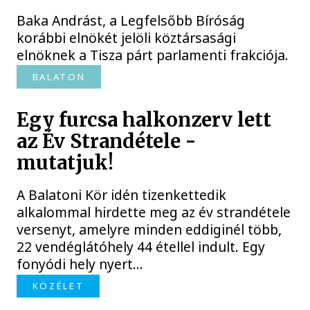
Baka Andrást, a Legfelsőbb Bíróság
korábbi elnökét jelöli köztársasági
elnöknek a Tisza párt parlamenti frakciója.
BALATON
Egy furcsa halkonzerv lett
az Év Strandétele -
mutatjuk!
A Balatoni Kör idén tizenkettedik
alkalommal hirdette meg az év strandétele
versenyt, amelyre minden eddiginél több,
22 vendéglátóhely 44 étellel indult. Egy
fonyódi hely nyert...
KÖZÉLET