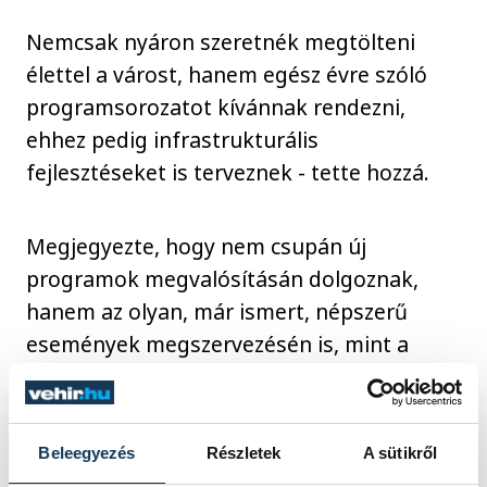
Nemcsak nyáron szeretnék megtölteni
élettel a várost, hanem egész évre szóló
programsorozatot kívánnak rendezni,
ehhez pedig infrastrukturális
fejlesztéseket is terveznek - tette hozzá.
Megjegyezte, hogy nem csupán új
programok megvalósításán dolgoznak,
hanem az olyan, már ismert, népszerű
események megszervezésén is, mint a
Quasimodo-költőverseny vagy a Hamvas-
napok. Ezen kívül irodalmi szalon, kertmozi
és egy kiállítótér megvalósítása is szerepel
Beleegyezés
Részletek
A sütikről
a tervek között - fűzte hozzá Bóka István.