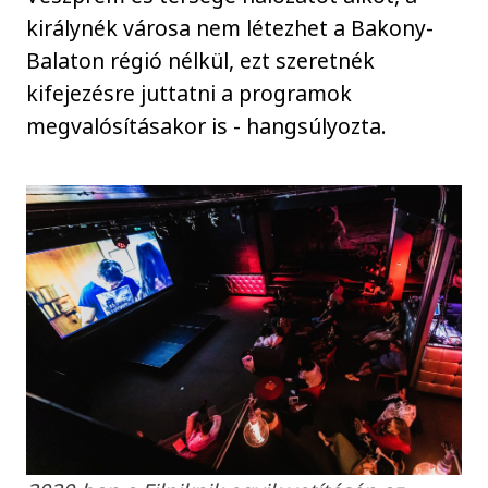
királynék városa nem létezhet a Bakony-
Balaton régió nélkül, ezt szeretnék
kifejezésre juttatni a programok
megvalósításakor is - hangsúlyozta.