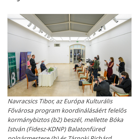
Navracsics Tibor, az Európa Kulturális
Fővárosa program koordinálásáért felelős
kormánybiztos (b2) beszél, mellette Bóka
István (Fidesz-KDNP) Balatonfüred
polgármestere (b) és Tárnoki Richárd,