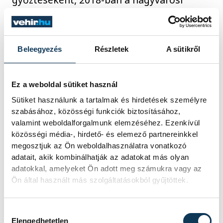
kategóriában képviselte Magyarországot a
nemzetközi Entente Florale
környezetszépítő versenyben. Veszprém az
Beleegyezés
Részletek
A sütikről
arany minősítés
mellett a városi közterület
megújításáért járó különdíjat is elnyerte,
Ez a weboldal sütiket használ
mellyel a Séd-völgyben megvalósított
Sütiket használunk a tartalmak és hirdetések személyre
Kolostorok és Kertek projektet jutalmazta
szabásához, közösségi funkciók biztosításához,
a nemzetközi zsűri. A terület akkor tett
valamint weboldalforgalmunk elemzéséhez. Ezenkívül
szert nagyobb hírnévre, amikor 2016-ban a
közösségi média-, hirdető- és elemező partnereinkkel
megosztjuk az Ön weboldalhasználatra vonatkozó
Nők Lapja
az ország legszebb
adatait, akik kombinálhatják az adatokat más olyan
sétaútvonalának választotta.
adatokkal, amelyeket Ön adott meg számukra vagy az
Ön által használt más szolgáltatásokból gyűjtöttek.
A csütörtöki sajtóeseményen elhangzott, a
parkban
további fejlesztéseket is
Hozzájárulás kiválasztása
Elengedhetetlen