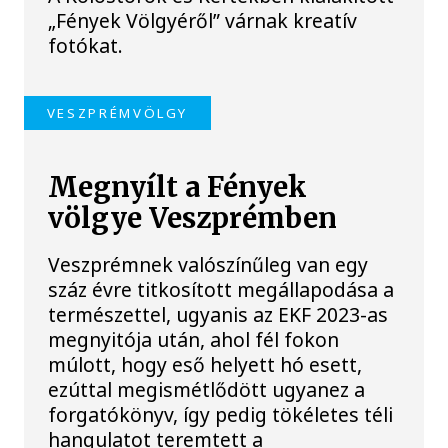
„Fények Völgyéről” várnak kreatív
fotókat.
VESZPRÉMVÖLGY
Megnyílt a Fények
völgye Veszprémben
Veszprémnek valószínűleg van egy
száz évre titkosított megállapodása a
természettel, ugyanis az EKF 2023-as
megnyitója után, ahol fél fokon
múlott, hogy eső helyett hó esett,
ezúttal megismétlődött ugyanez a
forgatókönyv, így pedig tökéletes téli
hangulatot teremtett a