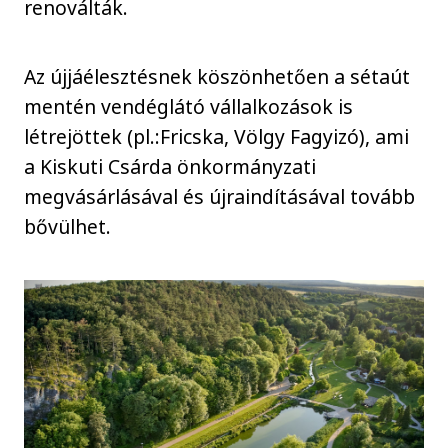
renoválták.
Az újjáélesztésnek köszönhetően a sétaút
mentén vendéglátó vállalkozások is
létrejöttek (pl.:Fricska, Völgy Fagyizó), ami
a Kiskuti Csárda önkormányzati
megvásárlásával és újraindításával tovább
bővülhet.