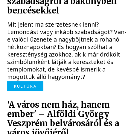
szabadságról a bakonybéli
bencésekkel
Mit jelent ma szerzetesnek lenni?
Lemondást vagy inkább szabadságot? Van-
e valódi üzenete a nagyböjtnek a rohanó
hétköznapokban? És hogyan szólhat a
kereszténység azokhoz, akik már örökölt
szimbólumként látják a kereszteket és
templomokat, de kevésbé ismerik a
mögöttük álló hagyományt?
KULTÚRA
'A város nem ház, hanem
ember' – Alföldi György
Veszprém belvárosáról és a
város jövőjéről