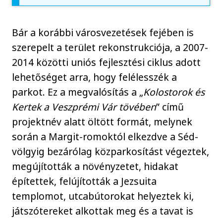
Bár a korábbi városvezetések fejében is
szerepelt a terület rekonstrukciója, a 2007-
2014 közötti uniós fejlesztési ciklus adott
lehetőséget arra, hogy felélesszék a
parkot. Ez a megvalósítás a „
Kolostorok és
Kertek a Veszprémi Vár tövében
” című
projektnév alatt öltött formát, melynek
során a Margit-romoktól elkezdve a Séd-
völgyig bezárólag közparkosítást végeztek,
megújították a növényzetet, hidakat
építettek, felújították a Jezsuita
templomot, utcabútorokat helyeztek ki,
játszótereket alkottak meg és a tavat is