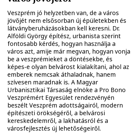
Veszprém jó helyzetben van, de a város
jövőjét nem elsősorban új épületekben és
látványberuházásokban kell keresni. Dr.
Alföldi György építész, urbanista szerint
fontosabb kérdés, hogyan használja a
város azt, amije már megvan, hogyan vonja
be a veszprémieket a döntésekbe, és
képes-e olyan belvárost kialakítani, ahol az
emberek nemcsak áthaladnak, hanem
szívesen maradnak is. A Magyar
Urbanisztikai Társaság elnöke a Pro Bono
Veszprémért Egyesület rendezvényén
beszélt Veszprém adottságairól, modern
építészeti örökségéről, a belvárosi
kereskedelemről, a lakhatásról és a
városfejlesztés új lehetőségeiről.