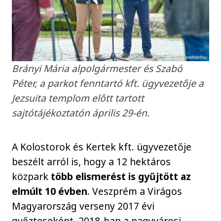
Brányi Mária alpolgármester és Szabó
Péter, a parkot fenntartó kft. ügyvezetője a
Jezsuita templom előtt tartott
sajtótájékoztatón április 29-én.
A Kolostorok és Kertek kft. ügyvezetője
beszélt arról is, hogy a 12 hektáros
közpark
több elismerést is gyűjtött az
elmúlt 10 évben
. Veszprém a Virágos
Magyarország verseny 2017 évi
győzteseként, 2018-ban a nagyvárosi