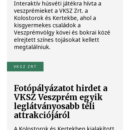
Interaktív húsvéti játékra hívta a
veszprémieket a VKSZ Zrt. a
Kolostorok és Kertekbe, ahol a
kisgyermekes családok a
Veszprémvölgy kövei és bokrai közé
elrejtett színes tojásokat kellett
megtalálniuk.
VKSZ ZRT
Fotópályázatot hirdet a
VKSZ Veszprém egyik
leglátványosabb téli
attrakciójáról
A Kolostorok és Kertekben kialakított