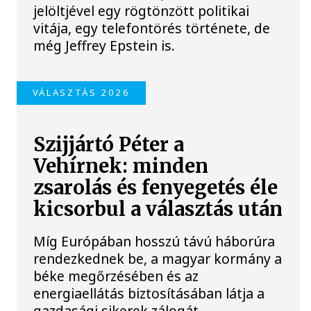
jelöltjével egy rögtönzött politikai
vitája, egy telefontörés története, de
még Jeffrey Epstein is.
VÁLASZTÁS 2026
Szijjártó Péter a
Vehírnek: minden
zsarolás és fenyegetés éle
kicsorbul a választás után
Míg Európában hosszú távú háborúra
rendezkednek be, a magyar kormány a
béke megőrzésében és az
energiaellátás biztosításában látja a
gazdasági sikerek zálogát –