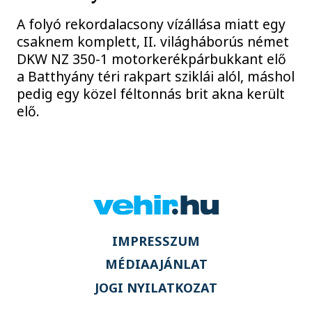
A folyó rekordalacsony vízállása miatt egy
csaknem komplett, II. világháborús német
DKW NZ 350-1 motorkerékpárbukkant elő
a Batthyány téri rakpart sziklái alól, máshol
pedig egy közel féltonnás brit akna került
elő.
IMPRESSZUM
MÉDIAAJÁNLAT
JOGI NYILATKOZAT