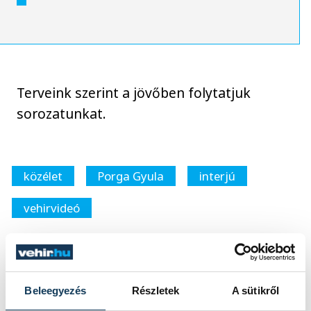
Terveink szerint a jövőben folytatjuk
sorozatunkat.
közélet
Porga Gyula
interjú
vehirvideó
Beleegyezés
Részletek
A sütikről
SZERZŐ
FOTÓS