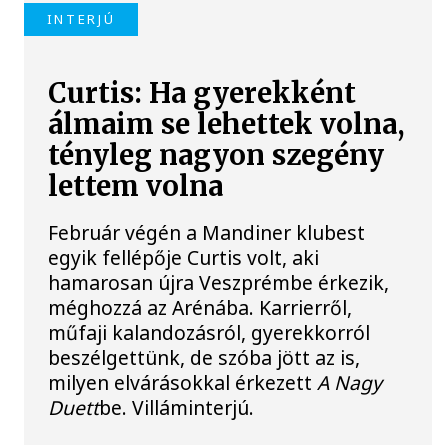
INTERJÚ
Curtis: Ha gyerekként
álmaim se lehettek volna,
tényleg nagyon szegény
lettem volna
Február végén a Mandiner klubest
egyik fellépője Curtis volt, aki
hamarosan újra Veszprémbe érkezik,
méghozzá az Arénába. Karrierről,
műfaji kalandozásról, gyerekkorról
beszélgettünk, de szóba jött az is,
milyen elvárásokkal érkezett
A Nagy
Duett
be. Villáminterjú.