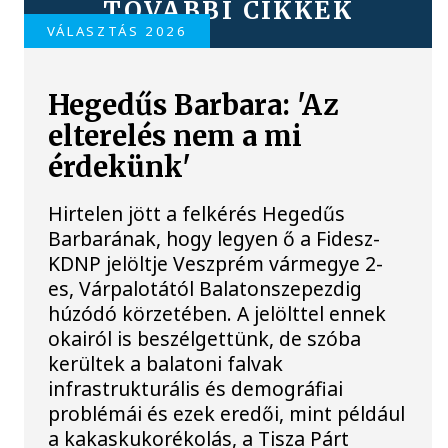
TOVÁBBI CIKKEK
VÁLASZTÁS 2026
Hegedűs Barbara: 'Az
elterelés nem a mi
érdekünk'
Hirtelen jött a felkérés Hegedűs
Barbarának, hogy legyen ő a Fidesz-
KDNP jelöltje Veszprém vármegye 2-
es, Várpalotától Balatonszepezdig
húzódó körzetében. A jelölttel ennek
okairól is beszélgettünk, de szóba
kerültek a balatoni falvak
infrastrukturális és demográfiai
problémái és ezek eredői, mint például
a kakaskukorékolás, a Tisza Párt