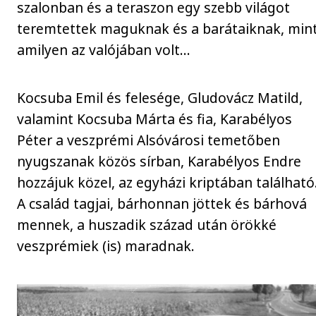
szalonban és a teraszon egy szebb világot
teremtettek maguknak és a barátaiknak, min
amilyen az valójában volt…
Kocsuba Emil és felesége, Gludovácz Matild,
valamint Kocsuba Márta és fia, Karabélyos
Péter a veszprémi Alsóvárosi temetőben
nyugszanak közös sírban, Karabélyos Endre
hozzájuk közel, az egyházi kriptában található
A család tagjai, bárhonnan jöttek és bárhová
mennek, a huszadik század után örökké
veszprémiek (is) maradnak.