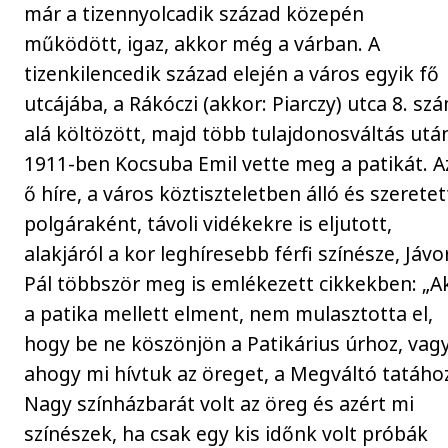
már a tizennyolcadik század közepén
működött, igaz, akkor még a várban. A
tizenkilencedik század elején a város egyik fő
utcájába, a Rákóczi (akkor: Piarczy) utca 8. sz
alá költözött, majd több tulajdonosváltás utá
1911-ben Kocsuba Emil vette meg a patikát. A
ő híre, a város köztiszteletben álló és szeretet
polgáraként, távoli vidékekre is eljutott,
alakjáról a kor leghíresebb férfi színésze, Jávo
Pál többször meg is emlékezett cikkekben: „A
a patika mellett elment, nem mulasztotta el,
hogy be ne köszönjön a Patikárius úrhoz, vag
ahogy mi hívtuk az öreget, a Megváltó tatáho
Nagy színházbarát volt az öreg és azért mi
színészek, ha csak egy kis időnk volt próbák