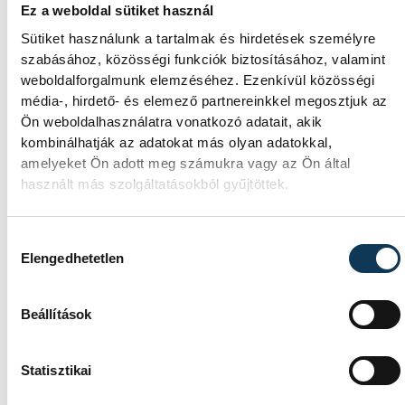
Ez a weboldal sütiket használ
Kocsuba Emil, aki Segesváron született, majd
Sütiket használunk a tartalmak és hirdetések személyre
Erdély különböző települései és Zalaegerszeg
szabásához, közösségi funkciók biztosításához, valamint
után érkezett a városba, Karabélyos Endre s
weboldalforgalmunk elemzéséhez. Ezenkívül közösségi
volt tősgyökeres veszprémi: az apja a
média-, hirdető- és elemező partnereinkkel megosztjuk az
kárpátaljai Serbóczon (ma Beregsziklás,
Ön weboldalhasználatra vonatkozó adatait, akik
kombinálhatják az adatokat más olyan adatokkal,
Ukrajna) született, majd Alsólendván (ma
amelyeket Ön adott meg számukra vagy az Ön által
Lendava, Szlovénia) lett járásbíró, fiatal éveib
használt más szolgáltatásokból gyűjtöttek.
a közelben lévő Tótszerdahelyen kúriát és
földet vásárolt Fedák Sárinak. Ötvenévesen
Hozzájárulás kiválasztása
vette el a tizennyolc éves Vargha Veronikát,
Elengedhetetlen
négy gyermekük született, az egyik volt közül
Endre, aki Kőszeg, Szombathely és Szeged ut
Beállítások
maradt majdnem öt évtizeden át Veszprémbe
Statisztikai
Az 1930-as évek közepén a patika új