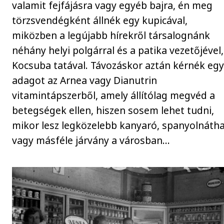
valamit fejfájásra vagy egyéb bajra, én meg
törzsvendégként állnék egy kupicával,
miközben a legújabb hírekről társalognánk
néhány helyi polgárral és a patika vezetőjével,
Kocsuba tatával. Távozáskor aztán kérnék eg
adagot az Arnea vagy Dianutrin
vitamintápszerből, amely állítólag megvéd a
betegségek ellen, hiszen sosem lehet tudni,
mikor lesz legközelebb kanyaró, spanyolnátha
vagy másféle járvány a városban…