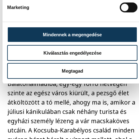
Marketing
berendezést kapott és megszületett
Karabélyos Péter (1934–1998), a családi és
társasági élet pedig továbbra is zajlott,
Mindennek a megengedése
követték Kocsuba tata és felesége polgári
életmódját, séták a patika környékén, az
Kiválasztás engedélyezése
Óváros téren, olvasás és borozás a
parasztszobában, napozás és játék a teraszon
Megtagad
Nyáron a veszprémiek gyakran jártak
Balatonalmádiba, egy-egy forró hétvégén
szinte az egész város kiürült, a pezsgő élet
átköltözött a tó mellé, ahogy ma is, amikor a
júliusi kánikulában csak néhány turista és
egyházi személy lézeng a vár macskaköves
utcáin. A Kocsuba-Karabélyos család minden