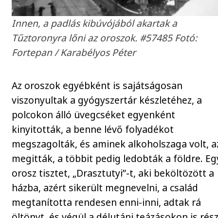
Innen, a padlás kibúvójából akartak a
Tűztoronyra lőni az oroszok. #57485 ​Fotó:
Fortepan / Karabélyos Péter
Az oroszok egyébként is sajátságosan
viszonyultak a gyógyszertár készletéhez, a
polcokon álló üvegcséket egyenként
kinyitották, a benne lévő folyadékot
megszagolták, és aminek alkoholszaga volt, a
megitták, a többit pedig ledobták a földre. Eg
orosz tisztet, „Drasztutyi”-t, aki beköltözött a
házba, azért sikerült megnevelni, a család
megtanította rendesen enni-inni, adtak rá
öltönyt, és végül a délutáni teázásokon is rés