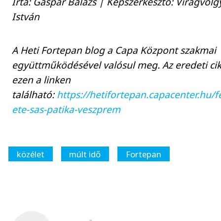
Írta: Gáspár Balázs | Képszerkesztő: Virágvölg
István
A Heti Fortepan blog a Capa Központ szakmai
együttműködésével valósul meg. Az eredeti ci
ezen a linken
található:
https://hetifortepan.capacenter.hu/f
ete-sas-patika-veszprem
közélet
múlt idő
Fortepan