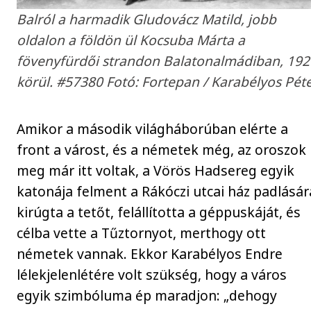
Balról a harmadik Gludovácz Matild, jobb
oldalon a földön ül Kocsuba Márta a
fövenyfürdői strandon Balatonalmádiban, 192
körül. #57380 ​Fotó: Fortepan / Karabélyos Pét
Amikor a második világháborúban elérte a
front a várost, és a németek még, az oroszok
meg már itt voltak, a Vörös Hadsereg egyik
katonája felment a Rákóczi utcai ház padlásár
kirúgta a tetőt, felállította a géppuskáját, és
célba vette a Tűztornyot, merthogy ott
németek vannak. Ekkor Karabélyos Endre
lélekjelenlétére volt szükség, hogy a város
egyik szimbóluma ép maradjon: „dehogy