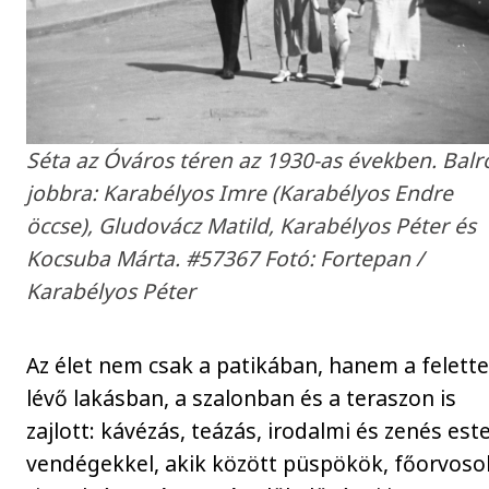
Séta az Óváros téren az 1930-as években. Balr
jobbra: Karabélyos Imre (Karabélyos Endre
öccse), Gludovácz Matild, Karabélyos Péter és
Kocsuba Márta. #57367 ​Fotó: Fortepan /
Karabélyos Péter
Az élet nem csak a patikában, hanem a felett
lévő lakásban, a szalonban és a teraszon is
zajlott: kávézás, teázás, irodalmi és zenés est
vendégekkel, akik között püspökök, főorvoso