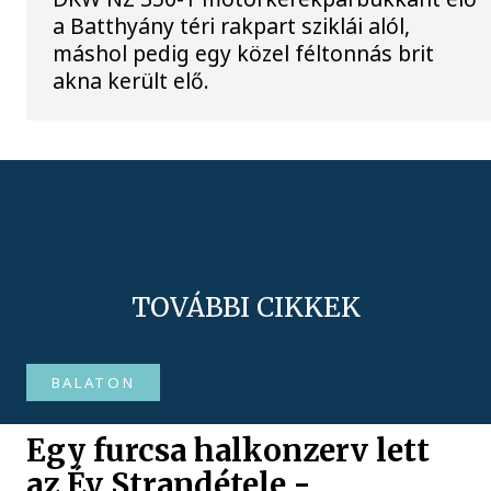
a Batthyány téri rakpart sziklái alól,
máshol pedig egy közel féltonnás brit
akna került elő.
TOVÁBBI CIKKEK
BALATON
Egy furcsa halkonzerv lett
az Év Strandétele -