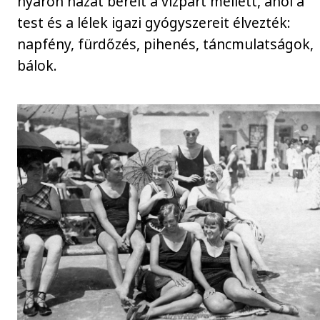
nyáron házat bérelt a vízpart mellett, ahol a
test és a lélek igazi gyógyszereit élvezték:
napfény, fürdőzés, pihenés, táncmulatságok,
bálok.