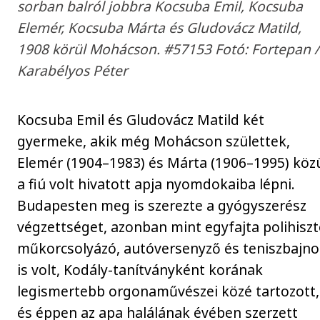
sorban balról jobbra Kocsuba Emil, Kocsuba
Elemér, Kocsuba Márta és Gludovácz Matild,
1908 körül Mohácson. #57153 Fotó: Fortepan /
Karabélyos Péter
Kocsuba Emil és Gludovácz Matild két
gyermeke, akik még Mohácson születtek,
Elemér (1904–1983) és Márta (1906–1995) köz
a fiú volt hivatott apja nyomdokaiba lépni.
Budapesten meg is szerezte a gyógyszerész
végzettséget, azonban mint egyfajta polihiszt
műkorcsolyázó, autóversenyző és teniszbajn
is volt, Kodály-tanítványként korának
legismertebb orgonaművészei közé tartozott,
és éppen az apa halálának évében szerzett