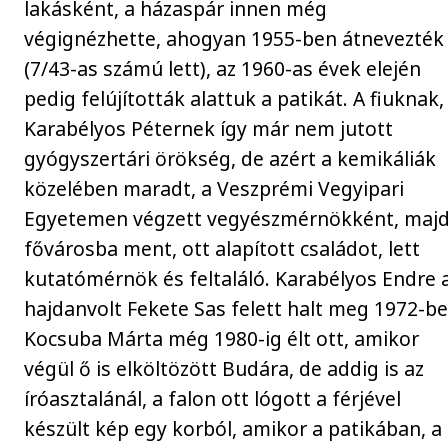
lakásként, a házaspár innen még
végignézhette, ahogyan 1955-ben átnevezték
(7/43-as számú lett), az 1960-as évek elején
pedig felújították alattuk a patikát. A fiuknak,
Karabélyos Péternek így már nem jutott
gyógyszertári örökség, de azért a kemikáliák
közelében maradt, a Veszprémi Vegyipari
Egyetemen végzett vegyészmérnökként, majd
fővárosba ment, ott alapított családot, lett
kutatómérnök és feltaláló. Karabélyos Endre 
hajdanvolt Fekete Sas felett halt meg 1972-be
Kocsuba Márta még 1980-ig élt ott, amikor
végül ő is elköltözött Budára, de addig is az
íróasztalánál, a falon ott lógott a férjével
készült kép egy korból, amikor a patikában, a