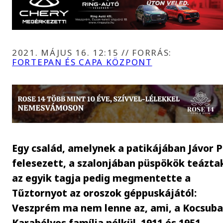
2021. MÁJUS 16. 12:15
//
FORRÁS:
FORTEPAN ÉS CAPA KÖZPONT
Egy család, amelynek a patikájában Jávor P
felesezett, a szalonjában püspökök teázta
az egyik tagja pedig megmentette a
Tűztornyot az oroszok géppuskájától:
Veszprém ma nem lenne az, ami, a Kocsuba
Karabélyos família nélkül. 1911 és 1951