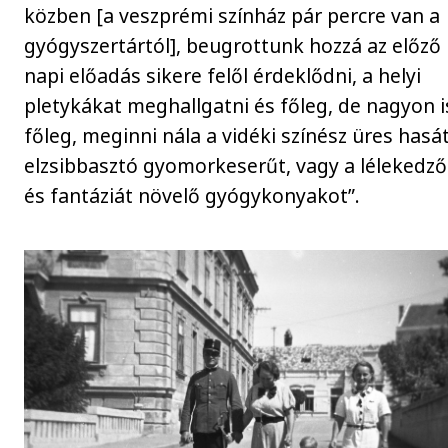
közben [a veszprémi színház pár percre van a
gyógyszertártól], beugrottunk hozzá az előző
napi előadás sikere felől érdeklődni, a helyi
pletykákat meghallgatni és főleg, de nagyon i
főleg, meginni nála a vidéki színész üres hasá
elzsibbasztó gyomorkeserűt, vagy a lélekedző
és fantáziát növelő gyógykonyakot”.