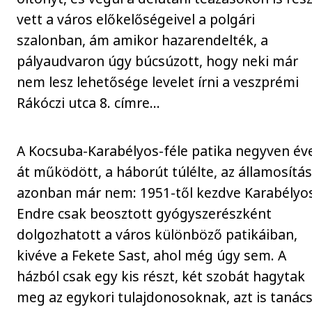
vett a város előkelőségeivel a polgári
szalonban, ám amikor hazarendelték, a
pályaudvaron úgy búcsúzott, hogy neki már
nem lesz lehetősége levelet írni a veszprémi
Rákóczi utca 8. címre…
A Kocsuba-Karabélyos-féle patika negyven év
át működött, a háborút túlélte, az államosítás
azonban már nem: 1951-től kezdve Karabélyo
Endre csak beosztott gyógyszerészként
dolgozhatott a város különböző patikáiban,
kivéve a Fekete Sast, ahol még úgy sem. A
házból csak egy kis részt, két szobát hagytak
meg az egykori tulajdonosoknak, azt is tanács