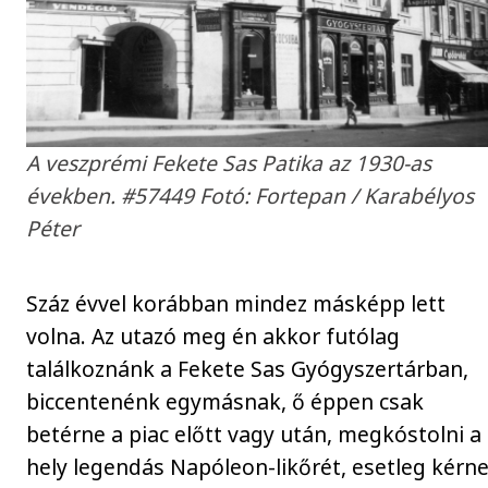
A veszprémi Fekete Sas Patika az 1930-as
években. #57449 ​Fotó: Fortepan / Karabélyos
Péter
Száz évvel korábban mindez másképp lett
volna. Az utazó meg én akkor futólag
találkoznánk a Fekete Sas Gyógyszertárban,
biccentenénk egymásnak, ő éppen csak
betérne a piac előtt vagy után, megkóstolni a
hely legendás Napóleon-likőrét, esetleg kérn