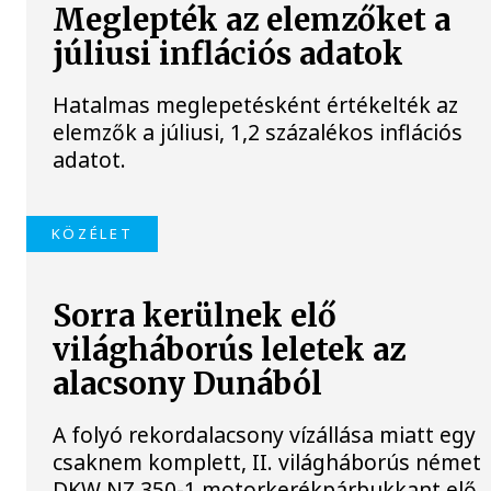
Meglepték az elemzőket a
júliusi inflációs adatok
Hatalmas meglepetésként értékelték az
elemzők a júliusi, 1,2 százalékos inflációs
adatot.
KÖZÉLET
Sorra kerülnek elő
világháborús leletek az
alacsony Dunából
A folyó rekordalacsony vízállása miatt egy
csaknem komplett, II. világháborús német
DKW NZ 350-1 motorkerékpárbukkant elő