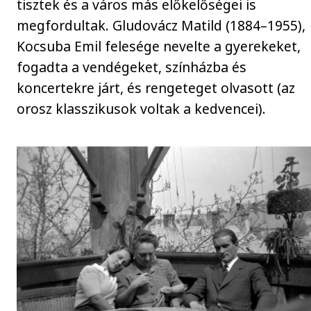
tisztek és a város más előkelőségei is
megfordultak. Gludovácz Matild (1884–1955),
Kocsuba Emil felesége nevelte a gyerekeket,
fogadta a vendégeket, színházba és
koncertekre járt, és rengeteget olvasott (az
orosz klasszikusok voltak a kedvencei).