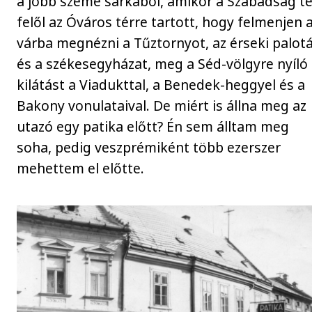
a jobb szeme sarkából, amikor a Szabadság té
felől az Óváros térre tartott, hogy felmenjen 
várba megnézni a Tűztornyot, az érseki palot
és a székesegyházat, meg a Séd-völgyre nyíló
kilátást a Viadukttal, a Benedek-heggyel és a
Bakony vonulataival. De miért is állna meg az
utazó egy patika előtt? Én sem álltam meg
soha, pedig veszprémiként több ezerszer
mehettem el előtte.