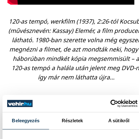
120-as tempó, werkfilm (1937), 2:26-tól Kocsu
(művésznevén: Kassay) Elemér, a film produce
látható. 1980-ban szerette volna még egysze
megnézni a filmet, de azt mondták neki, hogy
háborúban mindkét kópia megsemmisült – 
120-as tempó a halála után jelent meg DVD-n
így már nem láthatta újra…
Mindeközben azért a Fekete Sas sem maradt
üresen: Karabélyos Endre (1900–1972) vette á
a vezetését, aki 1924-től segédként dolgozott
Beleegyezés
Részletek
A sütikről
patikában, majd beházasodott, miután Kocsu
Mártával egymásba szerettek. Akárcsak