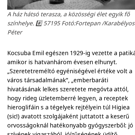
A ház hátsó terasza, a közösségi élet egyik fő
színhelye. #️⃣ 57195 Fotó:Fortepan /Karabélyos
Péter
Kocsuba Emil egészen 1929-ig vezette a patiká
amikor is hatvanhárom évesen elhunyt.
„Szeretetreméltó egyéniségével értéke volt a
város társadalmának”, „emberbaráti
hivatásának lelkes szeretete megóvta attól,
hogy rideg üzletemberré legyen, a receptek
hieroglifáin s a tégelyek rejtélyein túl Higiea
(sic!) avatott szolgájaként juttatott a keserű
orvosságoknál hatékonyabb gyógyszerből: jó
szívének vigaszából, jóízűségének üdítő