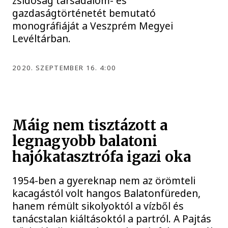
zsidóság társadalom- és
gazdaságtörténetét bemutató
monográfiáját a Veszprém Megyei
Levéltárban.
2020. SZEPTEMBER 16. 4:00
Máig nem tisztázott a
legnagyobb balatoni
hajókatasztrófa igazi oka
1954-ben a gyereknap nem az örömteli
kacagástól volt hangos Balatonfüreden,
hanem rémült sikolyoktól a vízből és
tanácstalan kiáltásoktól a partról. A Pajtás