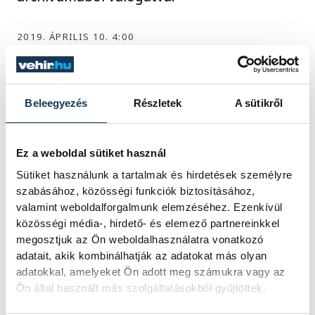
2019. ÁPRILIS 10. 4:00
Beleegyezés
Részletek
A sütikről
1
2
3
4
5
...
Ez a weboldal sütiket használ
Sütiket használunk a tartalmak és hirdetések személyre
KÖZÉLET
szabásához, közösségi funkciók biztosításához,
valamint weboldalforgalmunk elemzéséhez. Ezenkívül
közösségi média-, hirdető- és elemező partnereinkkel
megosztjuk az Ön weboldalhasználatra vonatkozó
Megszelídítették a
adatait, akik kombinálhatják az adatokat más olyan
adatokkal, amelyeket Ön adott meg számukra vagy az
sárkányokat
Ön által használt más szolgáltatásokból gyűjtöttek.