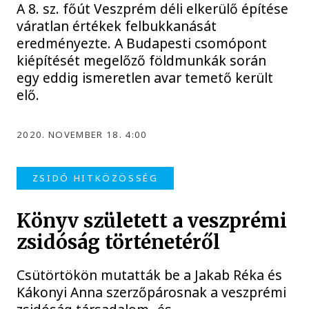
A 8. sz. főút Veszprém déli elkerülő építése
váratlan értékek felbukkanását
eredményezte. A Budapesti csomópont
kiépítését megelőző földmunkák során
egy eddig ismeretlen avar temető került
elő.
2020. NOVEMBER 18. 4:00
ZSIDÓ HITKÖZÖSSÉG
Könyv született a veszprémi
zsidóság történetéről
Csütörtökön mutatták be a Jakab Réka és
Kákonyi Anna szerzőpárosnak a veszprémi