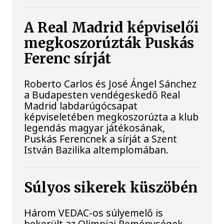
A Real Madrid képviselői
megkoszorúzták Puskás
Ferenc sírját
Roberto Carlos és José Ángel Sánchez
a Budapesten vendégeskedő Real
Madrid labdarúgócsapat
képviseletében megkoszorúzta a klub
legendás magyar játékosának,
Puskás Ferencnek a sírját a Szent
István Bazilika altemplomában.
Súlyos sikerek küszöbén
Három VEDAC-os súlyemelő is
bekerült az Olimpiai Reménységek