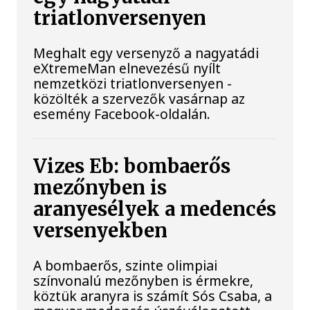
triatlonversenyen
Meghalt egy versenyző a nagyatádi
eXtremeMan elnevezésű nyílt
nemzetközi triatlonversenyen -
közölték a szervezők vasárnap az
esemény Facebook-oldalán.
Vizes Eb: bombaerős
mezőnyben is
aranyesélyek a medencés
versenyekben
A bombaerős, szinte olimpiai
színvonalú mezőnyben is érmekre,
köztük aranyra is számít Sós Csaba, a