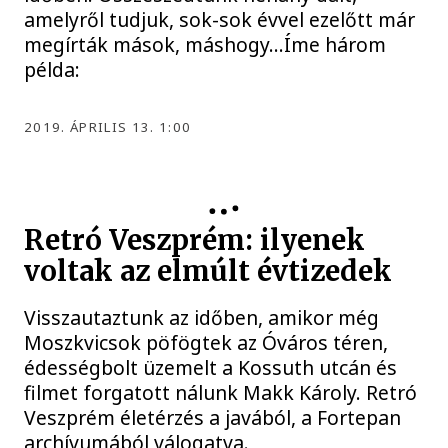
amelyről tudjuk, sok-sok évvel ezelőtt már
megírták mások, máshogy…Íme három
példa:
2019. ÁPRILIS 13. 1:00
Retró Veszprém: ilyenek
voltak az elmúlt évtizedek
Visszautaztunk az időben, amikor még
Moszkvicsok pöfögtek az Óváros téren,
édességbolt üzemelt a Kossuth utcán és
filmet forgatott nálunk Makk Károly. Retró
Veszprém életérzés a javából, a Fortepan
archívumából válogatva.