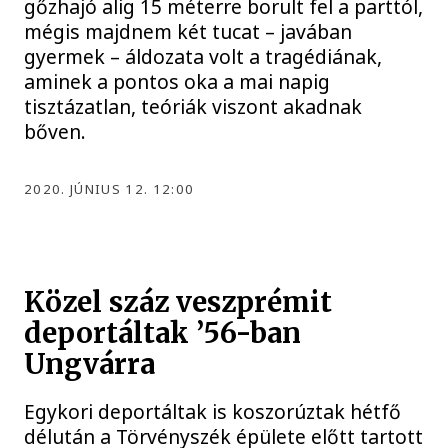
gőzhajó alig 15 méterre borult fel a parttól,
mégis majdnem két tucat – javában
gyermek – áldozata volt a tragédiának,
aminek a pontos oka a mai napig
tisztázatlan, teóriák viszont akadnak
bőven.
2020. JÚNIUS 12. 12:00
Közel száz veszprémit
deportáltak ’56-ban
Ungvárra
Egykori deportáltak is koszorúztak hétfő
délután a Törvényszék épülete előtt tartott