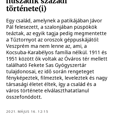
huszadik századi
története(i)
Egy család, amelynek a patikájában Jávor
Pál felesezett, a szalonjában püspökök
teáztak, az egyik tagja pedig megmentette
a Tűztornyot az oroszok géppuskájától:
Veszprém ma nem lenne az, ami, a
Kocsuba-Karabélyos família nélkül. 1911 és
1951 között ők voltak az Óváros tér mellett
található Fekete Sas Gyógyszertár
tulajdonosai, ez idő során rengeteget
fényképeztek, filmeztek, leveleztek és nagy
társasági életet éltek, így a család és a
város története elválaszthatatlanul
összefonódott.
2021. MÁJUS 16. 12:15