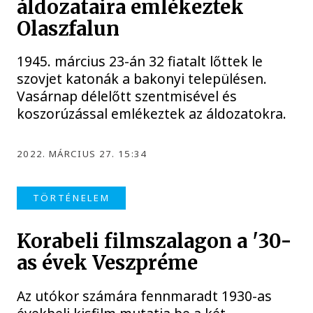
áldozataira emlékeztek
Olaszfalun
1945. március 23-án 32 fiatalt lőttek le
szovjet katonák a bakonyi településen.
Vasárnap délelőtt szentmisével és
koszorúzással emlékeztek az áldozatokra.
2022. MÁRCIUS 27. 15:34
TÖRTÉNELEM
Korabeli filmszalagon a '30-
as évek Veszpréme
Az utókor számára fennmaradt 1930-as