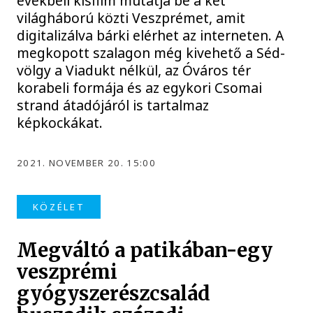
évekbeli kisfilm mutatja be a két
világháború közti Veszprémet, amit
digitalizálva bárki elérhet az interneten. A
megkopott szalagon még kivehető a Séd-
völgy a Viadukt nélkül, az Óváros tér
korabeli formája és az egykori Csomai
strand átadójáról is tartalmaz
képkockákat.
2021. NOVEMBER 20. 15:00
KÖZÉLET
Megváltó a patikában-egy
veszprémi
gyógyszerészcsalád