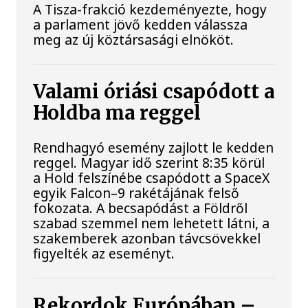
A Tisza-frakció kezdeményezte, hogy
a parlament jövő kedden válassza
meg az új köztársasági elnököt.
Valami óriási csapódott a
Holdba ma reggel
Rendhagyó esemény zajlott le kedden
reggel. Magyar idő szerint 8:35 körül
a Hold felszínébe csapódott a SpaceX
egyik Falcon–9 rakétájának felső
fokozata. A becsapódást a Földről
szabad szemmel nem lehetett látni, a
szakemberek azonban távcsövekkel
figyelték az eseményt.
Rekordok Európában –