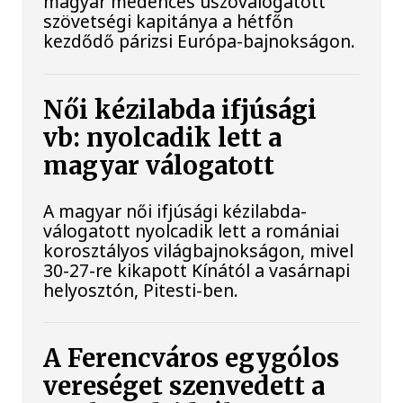
magyar medencés úszóválogatott
szövetségi kapitánya a hétfőn
kezdődő párizsi Európa-bajnokságon.
Női kézilabda ifjúsági
vb: nyolcadik lett a
magyar válogatott
A magyar női ifjúsági kézilabda-
válogatott nyolcadik lett a romániai
korosztályos világbajnokságon, mivel
30-27-re kikapott Kínától a vasárnapi
helyosztón, Pitesti-ben.
A Ferencváros egygólos
vereséget szenvedett a