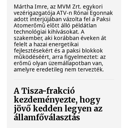
Mártha Imre, az MVM Zrt. egykori
vezérigazgatója ATV-n Rónai Egonnak
adott interjújában vázolta fel a Paksi
Atomerőmű előtt álló példátlan
technológiai kihívásokat. A
szakember, aki korábban éveken át
felelt a hazai energetikai
fejlesztésekért és a paksi blokkok
működéséért, arra figyelmeztet: az
erőmű olyan üzemállapotban van,
amelyre eredetileg nem tervezték.
A Tisza-frakció
kezdeményezte, hogy
jövő kedden legyen az
államfőválasztás