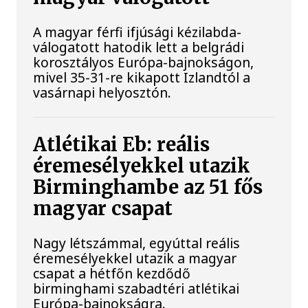
A magyar férfi ifjúsági kézilabda-
válogatott hatodik lett a belgrádi
korosztályos Európa-bajnokságon,
mivel 35-31-re kikapott Izlandtól a
vasárnapi helyosztón.
Atlétikai Eb: reális
éremesélyekkel utazik
Birminghambe az 51 fős
magyar csapat
Nagy létszámmal, egyúttal reális
éremesélyekkel utazik a magyar
csapat a hétfőn kezdődő
birminghami szabadtéri atlétikai
Európa-bajnokságra.