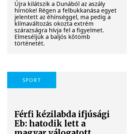
Újra kilátszik a Dunából az aszály
hírnöke! Régen a felbukkanása egyet
jelentett az éhínséggel, ma pedig a
klímaváltozás okozta extrém
szárazságra hívja fel a figyelmet.
Elmeséljük a baljós kőtömb
történetét.
SPORT
Férfi kézilabda ifjúsági
Eb: hatodik lett a
magyar válogatott