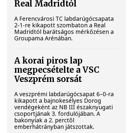
Real Madridtól
A Ferencvárosi TC labdarúgócsapata
2-1-re kikapott szombaton a Real
Madridtól barátságos mérkőzésen a
Groupama Arénában.
A korai piros lap
megpecsételte a VSC
Veszprém sorsát
A veszprémi labdarúgócsapat 6–0-ra
kikapott a bajnokesélyes Dorog
vendégeként az NB III északnyugati
csoportjának 3. fordulójában. A
bakonyiak a 2. perctől
emberhátrányban játszottak.