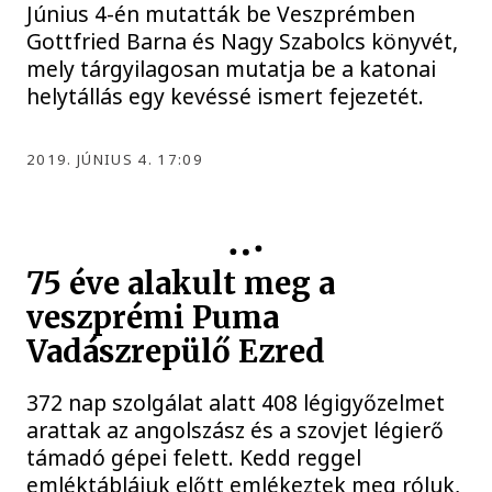
Június 4-én mutatták be Veszprémben
Gottfried Barna és Nagy Szabolcs könyvét,
mely tárgyilagosan mutatja be a katonai
helytállás egy kevéssé ismert fejezetét.
2019. JÚNIUS 4. 17:09
75 éve alakult meg a
veszprémi Puma
Vadászrepülő Ezred
372 nap szolgálat alatt 408 légigyőzelmet
arattak az angolszász és a szovjet légierő
támadó gépei felett. Kedd reggel
emléktáblájuk előtt emlékeztek meg róluk,