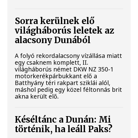
Sorra kerülnek elő
világháborús leletek az
alacsony Dunából
A folyó rekordalacsony vízállása miatt
egy csaknem komplett, II.
világháborús német DKW NZ 350-1
motorkerékpárbukkant elő a
Batthyány téri rakpart sziklái alól,
máshol pedig egy közel féltonnás brit
akna került elő.
Késéltánc a Dunán: Mi
történik, ha leáll Paks?