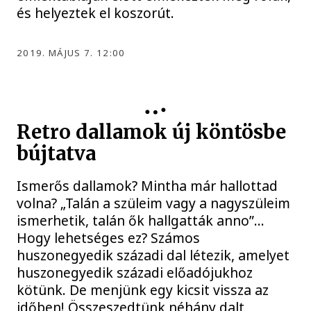
és helyeztek el koszorút.
2019. MÁJUS 7. 12:00
Retro dallamok új köntösbe
bújtatva
Ismerős dallamok? Mintha már hallottad
volna? „Talán a szüleim vagy a nagyszüleim
ismerhetik, talán ők hallgatták anno”…
Hogy lehetséges ez? Számos
huszonegyedik századi dal létezik, amelyet
huszonegyedik századi előadójukhoz
kötünk. De menjünk egy kicsit vissza az
időben! Összeszedtünk néhány dalt,