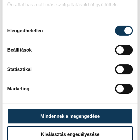
Ön által használt más szolgáltatásokból gyűjtöttek.
FOTÓS
Hozzájárulás kiválasztása
SZERZŐ
Szalai
Elengedhetetlen
vehir.hu
Csaba
Beállítások
Statisztikai
Marketing
Mindennek a megengedése
Kiválasztás engedélyezése