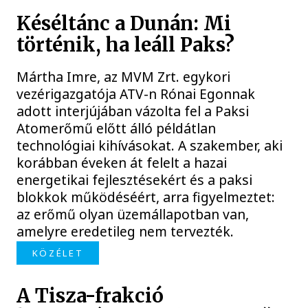
Késéltánc a Dunán: Mi
történik, ha leáll Paks?
Mártha Imre, az MVM Zrt. egykori
vezérigazgatója ATV-n Rónai Egonnak
adott interjújában vázolta fel a Paksi
Atomerőmű előtt álló példátlan
technológiai kihívásokat. A szakember, aki
korábban éveken át felelt a hazai
energetikai fejlesztésekért és a paksi
blokkok működéséért, arra figyelmeztet:
az erőmű olyan üzemállapotban van,
amelyre eredetileg nem tervezték.
KÖZÉLET
A Tisza-frakció