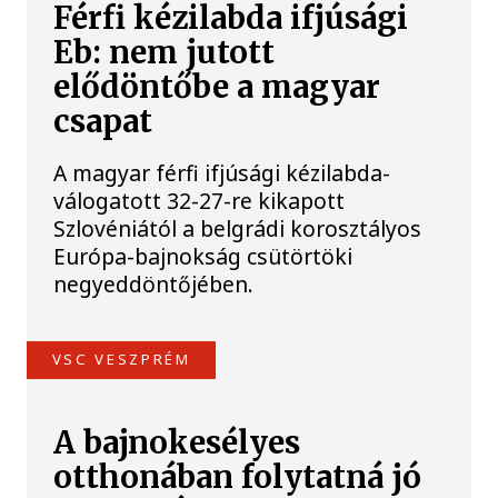
Férfi kézilabda ifjúsági
Eb: nem jutott
elődöntőbe a magyar
csapat
A magyar férfi ifjúsági kézilabda-
válogatott 32-27-re kikapott
Szlovéniától a belgrádi korosztályos
Európa-bajnokság csütörtöki
negyeddöntőjében.
VSC VESZPRÉM
A bajnokesélyes
otthonában folytatná jó