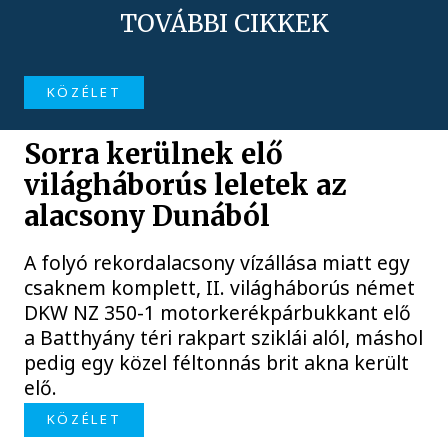
TOVÁBBI CIKKEK
KÖZÉLET
Sorra kerülnek elő
világháborús leletek az
alacsony Dunából
A folyó rekordalacsony vízállása miatt egy
csaknem komplett, II. világháborús német
DKW NZ 350-1 motorkerékpárbukkant elő
a Batthyány téri rakpart sziklái alól, máshol
pedig egy közel féltonnás brit akna került
elő.
KÖZÉLET