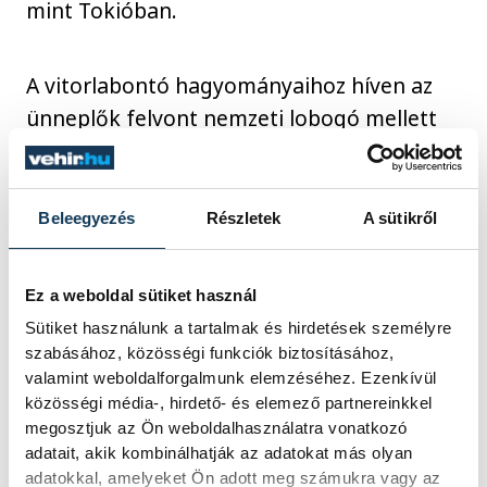
mint Tokióban.
A vitorlabontó hagyományaihoz híven az
ünneplők felvont nemzeti lobogó mellett
megkoszorúzták a Balatont.
Beleegyezés
Részletek
A sütikről
GALÉRIA
35 kép
Megnyitották a vitorlás szezont
Ez a weboldal sütiket használ
Sütiket használunk a tartalmak és hirdetések személyre
szabásához, közösségi funkciók biztosításához,
sport
ország-világ
vitorlázás
valamint weboldalforgalmunk elemzéséhez. Ezenkívül
közösségi média-, hirdető- és elemező partnereinkkel
Balatonfüred
megosztjuk az Ön weboldalhasználatra vonatkozó
adatait, akik kombinálhatják az adatokat más olyan
adatokkal, amelyeket Ön adott meg számukra vagy az