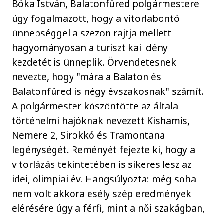
Bóka István, Balatonfüred polgármestere
úgy fogalmazott, hogy a vitorlabontó
ünnepséggel a szezon rajtja mellett
hagyományosan a turisztikai idény
kezdetét is ünneplik. Örvendetesnek
nevezte, hogy "mára a Balaton és
Balatonfüred is négy évszakosnak" számít.
A polgármester köszöntötte az általa
történelmi hajóknak nevezett Kishamis,
Nemere 2, Sirokkó és Tramontana
legénységét. Reményét fejezte ki, hogy a
vitorlázás tekintetében is sikeres lesz az
idei, olimpiai év. Hangsúlyozta: még soha
nem volt akkora esély szép eredmények
elérésére úgy a férfi, mint a női szakágban,