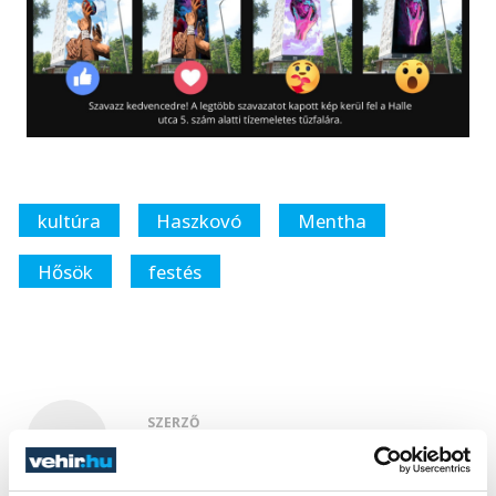
kultúra
Haszkovó
Mentha
Hősök
festés
SZERZŐ
vehir.hu