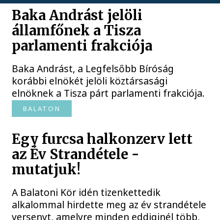
Baka Andrást jelöli
államfőnek a Tisza
parlamenti frakciója
Baka Andrást, a Legfelsőbb Bíróság
korábbi elnökét jelöli köztársasági
elnöknek a Tisza párt parlamenti frakciója.
BALATON
Egy furcsa halkonzerv lett
az Év Strandétele -
mutatjuk!
A Balatoni Kör idén tizenkettedik
alkalommal hirdette meg az év strandétele
versenyt, amelyre minden eddiginél több,