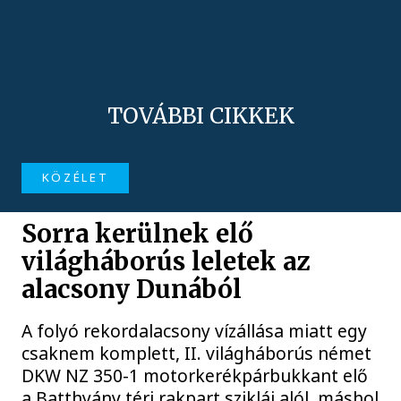
TOVÁBBI CIKKEK
KÖZÉLET
Sorra kerülnek elő
világháborús leletek az
alacsony Dunából
A folyó rekordalacsony vízállása miatt egy
csaknem komplett, II. világháborús német
DKW NZ 350-1 motorkerékpárbukkant elő
a Batthyány téri rakpart sziklái alól, máshol