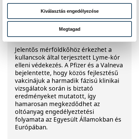
Kiválasztás engedélyezése
Húsz év után újra lehet
vakcina a Lyme-kór
Megtagad
ellen
Jelentős mérföldkőhöz érkezhet a
kullancsok által terjesztett Lyme-kór
elleni védekezés. A Pfizer és a Valneva
bejelentette, hogy közös fejlesztésű
vakcinájuk a harmadik fázisú klinikai
vizsgálatok során is biztató
eredményeket mutatott, így
hamarosan megkezdődhet az
oltóanyag engedélyeztetési
folyamata az Egyesült Államokban és
Európában.