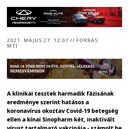
2021. MÁJUS 27. 12:07
//
FORRÁS:
MTI
A klinikai tesztek harmadik fázisának
eredménye szerint hatásos a
koronavírus okoztav Covid-19 betegség
ellen a kínai Sinopharm két, inaktivált
vírust tartalmazó vakcinája - számolt be