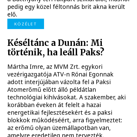
pedig egy közel féltonnás brit akna került
elő.
KÖZÉLET
Késéltánc a Dunán: Mi
történik, ha leáll Paks?
Mártha Imre, az MVM Zrt. egykori
vezérigazgatója ATV-n Rónai Egonnak
adott interjújában vázolta fel a Paksi
Atomerőmű előtt álló példátlan
technológiai kihívásokat. A szakember, aki
korábban éveken át felelt a hazai
energetikai fejlesztésekért és a paksi
blokkok működéséért, arra figyelmeztet:
az erőmű olyan üzemállapotban van,
amelyre eredetileg nem tervezték.