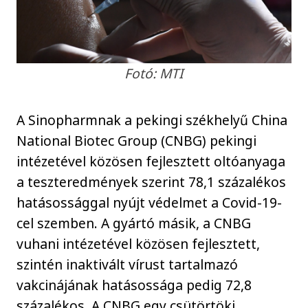
Fotó: MTI
A Sinopharmnak a pekingi székhelyű China
National Biotec Group (CNBG) pekingi
intézetével közösen fejlesztett oltóanyaga
a teszteredmények szerint 78,1 százalékos
hatásossággal nyújt védelmet a Covid-19-
cel szemben. A gyártó másik, a CNBG
vuhani intézetével közösen fejlesztett,
szintén inaktivált vírust tartalmazó
vakcinájának hatásossága pedig 72,8
százalékos. A CNBG egy csütörtöki