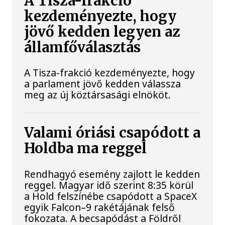
A Tisza-frakció
kezdeményezte, hogy
jövő kedden legyen az
államfőválasztás
A Tisza-frakció kezdeményezte, hogy
a parlament jövő kedden válassza
meg az új köztársasági elnököt.
Valami óriási csapódott a
Holdba ma reggel
Rendhagyó esemény zajlott le kedden
reggel. Magyar idő szerint 8:35 körül
a Hold felszínébe csapódott a SpaceX
egyik Falcon–9 rakétájának felső
fokozata. A becsapódást a Földről