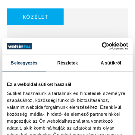
KÖZÉLET
Egy furcsa halkonzerv
lett az Év Strandétele -
Beleegyezés
Részletek
A sütikről
mutatjuk!
A Balatoni Kör idén tizenkettedik
Ez a weboldal sütiket használ
alkalommal hirdette meg az év
Sütiket használunk a tartalmak és hirdetések személyre
strandétele versenyt, amelyre minden
szabásához, közösségi funkciók biztosításához,
eddiginél több, 22 vendéglátóhely 44
valamint weboldalforgalmunk elemzéséhez. Ezenkívül
étellel indult. Egy fonyódi hely nyert...
közösségi média-, hirdető- és elemező partnereinkkel
megosztjuk az Ön weboldalhasználatra vonatkozó
adatait, akik kombinálhatják az adatokat más olyan
Meglepték az elemzőket
adatokkal, amelyeket Ön adott meg számukra vagy az