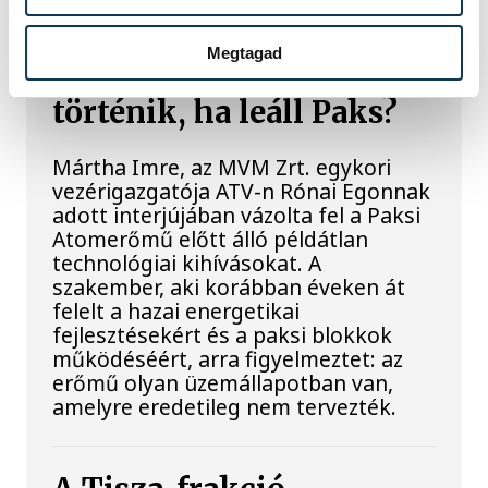
Megtagad
Késéltánc a Dunán: Mi
történik, ha leáll Paks?
Mártha Imre, az MVM Zrt. egykori
vezérigazgatója ATV-n Rónai Egonnak
adott interjújában vázolta fel a Paksi
Atomerőmű előtt álló példátlan
technológiai kihívásokat. A
szakember, aki korábban éveken át
felelt a hazai energetikai
fejlesztésekért és a paksi blokkok
működéséért, arra figyelmeztet: az
erőmű olyan üzemállapotban van,
amelyre eredetileg nem tervezték.