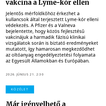
vakcina a Lyme-kór ellen
Jelentős mérföldkőhöz érkezhet a
kullancsok által terjesztett Lyme-kór elleni
védekezés. A Pfizer és a Valneva
bejelentette, hogy közös fejlesztésű
vakcinájuk a harmadik fázisú klinikai
vizsgálatok során is biztató eredményeket
mutatott, így hamarosan megkezdődhet
az oltóanyag engedélyeztetési folyamata
az Egyesült Államokban és Európában.
2026. JÚNIUS 21. 2:30
KÖZÉLET
Már igényelhető a