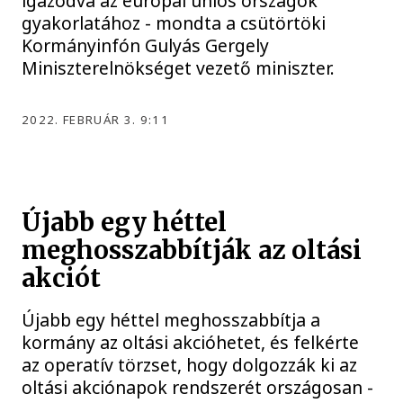
igazodva az európai uniós országok
gyakorlatához - mondta a csütörtöki
Kormányinfón Gulyás Gergely
Miniszterelnökséget vezető miniszter.
2022. FEBRUÁR 3. 9:11
Újabb egy héttel
meghosszabbítják az oltási
akciót
Újabb egy héttel meghosszabbítja a
kormány az oltási akcióhetet, és felkérte
az operatív törzset, hogy dolgozzák ki az
oltási akciónapok rendszerét országosan -