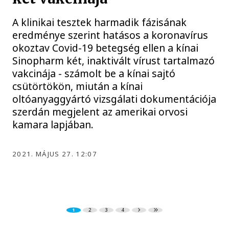
A klinikai tesztek harmadik fázisának
eredménye szerint hatásos a koronavírus
okoztav Covid-19 betegség ellen a kínai
Sinopharm két, inaktivált vírust tartalmazó
vakcinája - számolt be a kínai sajtó
csütörtökön, miután a kínai
oltóanyaggyártó vizsgálati dokumentációja
szerdán megjelent az amerikai orvosi
kamara lapjában.
2021. MÁJUS 27. 12:07
1
2
3
4