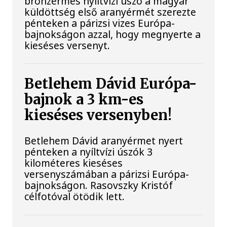
bronzérmes nyíltvízi úszó a magyar
küldöttség első aranyérmét szerezte
pénteken a párizsi vizes Európa-
bajnokságon azzal, hogy megnyerte a
kieséses versenyt.
Betlehem Dávid Európa-
bajnok a 3 km-es
kieséses versenyben!
Betlehem Dávid aranyérmet nyert
pénteken a nyíltvízi úszók 3
kilométeres kieséses
versenyszámában a párizsi Európa-
bajnokságon. Rasovszky Kristóf
célfotóval ötödik lett.