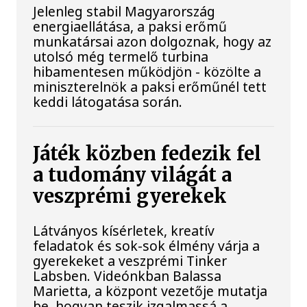
Jelenleg stabil Magyarország
energiaellátása, a paksi erőmű
munkatársai azon dolgoznak, hogy az
utolsó még termelő turbina
hibamentesen működjön - közölte a
miniszterelnök a paksi erőműnél tett
keddi látogatása során.
Játék közben fedezik fel
a tudomány világát a
veszprémi gyerekek
Látványos kísérletek, kreatív
feladatok és sok-sok élmény várja a
gyerekeket a veszprémi Tinker
Labsben. Videónkban Balassa
Marietta, a központ vezetője mutatja
be, hogyan teszik izgalmassá a