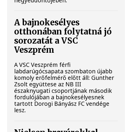
negyeddöntőjében.
A bajnokesélyes
otthonában folytatná jó
sorozatát a VSC
Veszprém
A VSC Veszprém férfi
labdarúgócsapata szombaton újabb
komoly erőfelmérő előtt áll: Gunther
Zsolt együttese az NB III
északnyugati csoportjának második
fordulójában a bajnokesélyesnek
tartott Dorogi Bányász FC vendége
lesz.