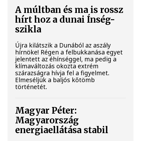
A múltban és ma is rossz
hírt hoz a dunai Ínség-
szikla
Újra kilátszik a Dunából az aszály
hírnöke! Régen a felbukkanása egyet
jelentett az éhínséggel, ma pedig a
klímaváltozás okozta extrém
szárazságra hívja fel a figyelmet.
Elmeséljük a baljós kőtömb
történetét.
Magyar Péter:
Magyarország
energiaellátása stabil