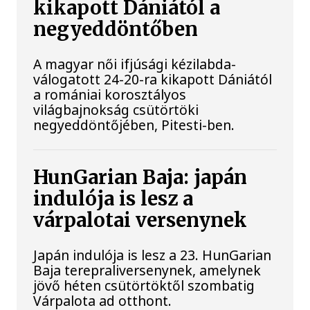
kikapott Dániától a
negyeddöntőben
A magyar női ifjúsági kézilabda-
válogatott 24-20-ra kikapott Dániától
a romániai korosztályos
világbajnokság csütörtöki
negyeddöntőjében, Pitesti-ben.
HunGarian Baja: japán
indulója is lesz a
várpalotai versenynek
Japán indulója is lesz a 23. HunGarian
Baja terepraliversenynek, amelynek
jövő héten csütörtöktől szombatig
Várpalota ad otthont.