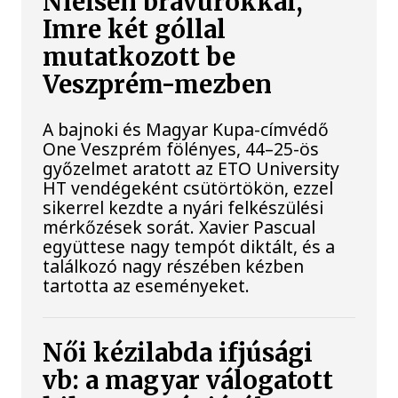
Nielsen bravúrokkal,
Imre két góllal
mutatkozott be
Veszprém-mezben
A bajnoki és Magyar Kupa-címvédő
One Veszprém fölényes, 44–25-ös
győzelmet aratott az ETO University
HT vendégeként csütörtökön, ezzel
sikerrel kezdte a nyári felkészülési
mérkőzések sorát. Xavier Pascual
együttese nagy tempót diktált, és a
találkozó nagy részében kézben
tartotta az eseményeket.
Női kézilabda ifjúsági
vb: a magyar válogatott