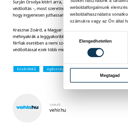
Sütiket használunk a tartal
Surján Orsolya kitért arra, hogy egyre több 18 éves fiatal -
weboldalforgalmunk elemzésé
védőoltás -, most szeretné beadatni a vakcinát. Számukra is
weboldalhasználatra vonatko
hogy ingyenesen juthassanak hozzá a védőoltáshoz.
számukra vagy az Ön által ha
Krasznai Zoárd, a Magyar Gyermeknőgyógyász Társaság eln
Hozzájárulás kiválasztása
méhnyakrák a leggyakoribb HPV-fertőzés által okozott beteg
Elengedhetetlen
férfiak esetében a nemi szervi daganatokon kívül más, példá
védőoltással ezek több mint 90 százaléka megelőzhető.
közérdekű
egészség
védőoltás
Megtagad
SZERZŐ
vehir.hu