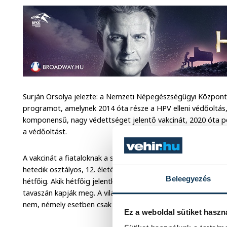
Surján Orsolya jelezte: a Nemzeti Népegészségügyi Központ
programot, amelynek 2014 óta része a HPV elleni védőoltás, 
komponensű, nagy védettséget jelentő vakcinát, 2020 óta pe
a védőoltást.
A vakcinát a fiataloknak a szexuális élet megkezdése előtt é
hetedik osztályos, 12. életévüket betöltött gyerekeknek kérh
Beleegyezés
hétfőig. Akik hétfőig jelentkeznek a védőoltásra, az első va
tavaszán kapják meg. A világon több 100 millió védőoltást 
nem, némely esetben csak helyi mellékhatást tapasztaltak.
Ez a weboldal sütiket haszn