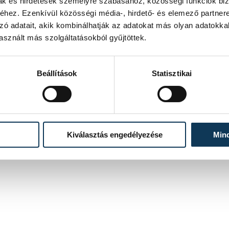
mak és hirdetések személyre szabásához, közösségi funkciók biz
 akiknek a szülei korábban nem kérték a
hez. Ezenkívül közösségi média-, hirdető- és elemező partner
 szeretnének olyan programot indítani,
zó adatait, akik kombinálhatják az adatokat más olyan adatokka
sznált más szolgáltatásokból gyűjtöttek.
öke elmondta: a nők esetében a
ség, de más problémákért is felelős, a
Beállítások
Statisztikai
ul szájüregi daganatokat is okozhat. A
Kiválasztás engedélyezése
Min