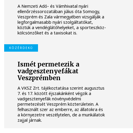
A Nemzeti Adó- és Vámhivatal nyári
ellenőrzéssorozatában július óta Somogy,
Veszprém és Zala vármegyében vizsgálják a
legforgalmasabb nyári szolgáltatókat,
köztük a vendéglátóhelyeket, a sporteszköz-
kölcsönzőket és a taxisokat is.
KÖZÉRDEKŰ
Ismét permetezik a
vadgesztenyefákat
Veszprémben
A VKSZ Zrt. tájékoztatása szerint augusztus
7. és 17. között éjszakánként végzik a
vadgesztenyefák növényvédelmi
permetezését Veszprém közterületein. A
felhasznált szer az emberre, az állatokra és
a környezetre veszélytelen, de a munkálatok
zajjal járnak.