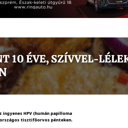
az ingyenes HPV (humán papilloma
 országos tisztifőorvos pénteken.