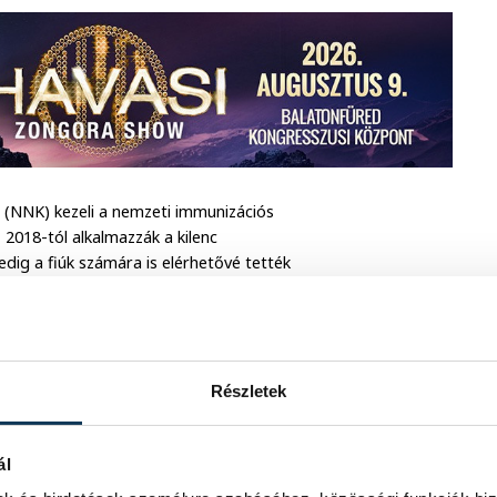
 (NNK) kezeli a nemzeti immunizációs
2018-tól alkalmazzák a kilenc
dig a fiúk számára is elérhetővé tették
rdemes beadni, ezért az általános iskola
etik a szüleik az ingyenes védőoltást
Részletek
kcinát októberben, a másodikat jövő év
adtak már be, komolyabb mellékhatást
ál