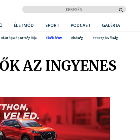
Ű
ÉLETMÓD
SPORT
PODCAST
GALÉRIA
#Európa Sportrégiója
#kék fény
#hőség
#energiaválság
LŐK AZ INGYENES