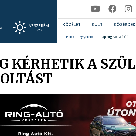
KÖZÉLET
KULT
KÖZÉRDEK
VESZPRÉM
9.
32°C
#Pannon Egyetem
#programajánló
G KÉRHETIK A SZÜ
ŐOLTÁST