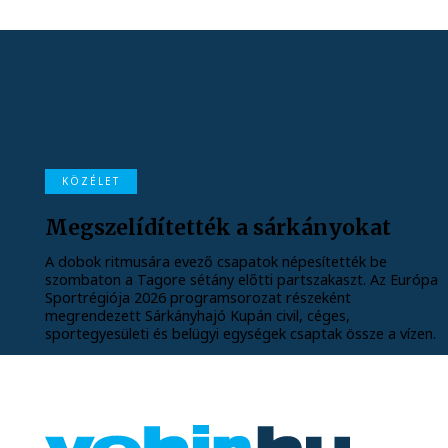
KÖZÉLET
Megszelídítették a sárkányokat
A dobok ritmusára evező csapatok népesítették be
szombaton a Tagore sétány előtti partszakaszt. Az Európa
Sportrégiója 2026 programsorozat részeként
megrendezett Sárkányhajó Kupán civil, céges,
sportegyesületi és belügyi egységek csaptak össze a vízen.