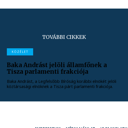
TOVÁBBI CIKKEK
KÖZÉLET
Baka Andrást jelöli államfőnek a
Tisza parlamenti frakciója
Baka Andrást, a Legfelsőbb Bíróság korábbi elnökét jelöli
köztársasági elnöknek a Tisza párt parlamenti frakciója.