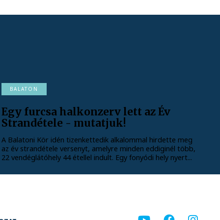
BALATON
Egy furcsa halkonzerv lett az Év
Strandétele - mutatjuk!
A Balatoni Kör idén tizenkettedik alkalommal hirdette meg
az év strandétele versenyt, amelyre minden eddiginél több,
22 vendéglátóhely 44 étellel indult. Egy fonyódi hely nyert...