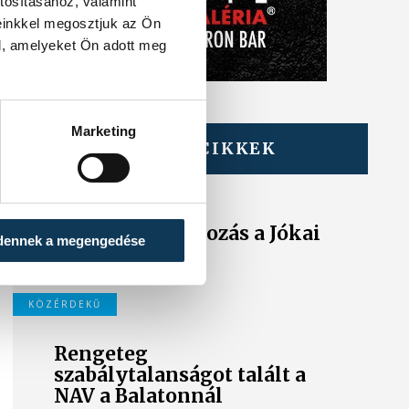
tosításához, valamint
einkkel megosztjuk az Ön
l, amelyeket Ön adott meg
Marketing
TOVÁBBI CIKKEK
KÖZÉRDEKŰ
Ideiglenes
forgalomkorlátozás a Jókai
dennek a megengedése
utcában
KÖZÉRDEKŰ
Rengeteg
szabálytalanságot talált a
NAV a Balatonnál