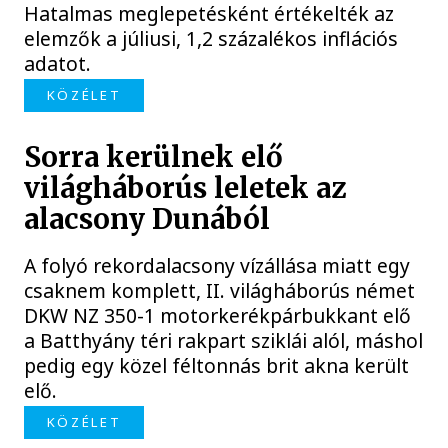
Hatalmas meglepetésként értékelték az
elemzők a júliusi, 1,2 százalékos inflációs
adatot.
KÖZÉLET
Sorra kerülnek elő
világháborús leletek az
alacsony Dunából
A folyó rekordalacsony vízállása miatt egy
csaknem komplett, II. világháborús német
DKW NZ 350-1 motorkerékpárbukkant elő
a Batthyány téri rakpart sziklái alól, máshol
pedig egy közel féltonnás brit akna került
elő.
KÖZÉLET