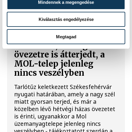
Mindennek a megengedése
TŰZ
Kiválasztás engedélyezése
Ég a tarló Székesfehérvár
Megtagad
határában, hétvégi házas
övezetre is átterjedt, a
MOL-telep jelenleg
nincs veszélyben
Tarlótűz keletkezett Székesfehérvár
nyugati határában, amely a nagy szél
miatt gyorsan terjed, és már a
közelben lévő hétvégi házas övezetet
is érinti, ugyanakkor a Mol
üzemanyagtelepe jelenleg nincs
veszélyben - tájékoztatott szerdán a