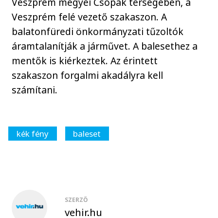
Veszprém megyei Csopak térségében, a
Veszprém felé vezető szakaszon. A
balatonfüredi önkormányzati tűzoltók
áramtalanítják a járművet. A balesethez a
mentők is kiérkeztek. Az érintett
szakaszon forgalmi akadályra kell
számítani.
kék fény
baleset
SZERZŐ
vehir.hu