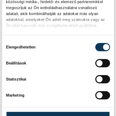
közösségi média-, hirdető- és elemező partnereinkkel
megosztjuk az Ön weboldalhasználatra vonatkozó
adatait, akik kombinálhatják az adatokat más olyan
Tűz van a
adatokkal, amelyeket Ön adott meg számukra vagy az
Csobánchegyen
Ön által használt más szolgáltatásokból gyűjtöttek.
Hozzájárulás kiválasztása
KÖZÉRDEKŰ
Elengedhetetlen
Újabb tűzeset Veszprém
Beállítások
vármegyében:
Noszlopnál ég a száraz fű
Statisztikai
Tíz hektáron ég a száraz fű és egy
Marketing
fás-bokros terület a Veszprém
vármegyei Noszlopnál a 8402-es út
mellett.