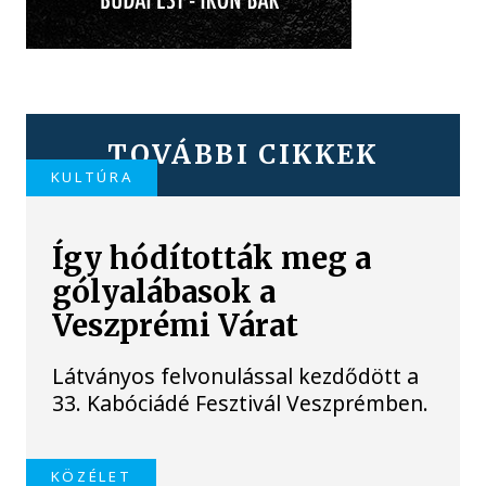
TOVÁBBI CIKKEK
KULTÚRA
Így hódították meg a
gólyalábasok a
Veszprémi Várat
Látványos felvonulással kezdődött a
33. Kabóciádé Fesztivál Veszprémben.
KÖZÉLET