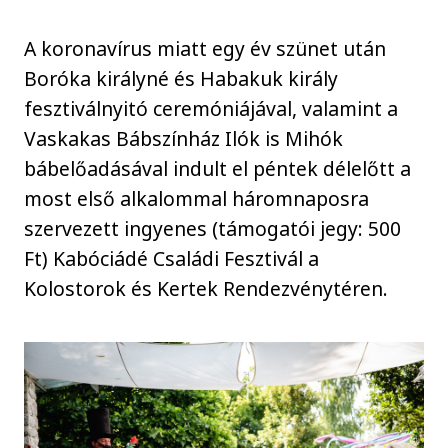
A koronavírus miatt egy év szünet után
Boróka királyné és Habakuk király
fesztiválnyitó ceremóniájával, valamint a
Vaskakas Bábszínház Ilók is Mihók
bábelőadásával indult el péntek délelőtt a
most első alkalommal háromnaposra
szervezett ingyenes (támogatói jegy: 500
Ft) Kabóciádé Családi Fesztivál a
Kolostorok és Kertek Rendezvénytéren.