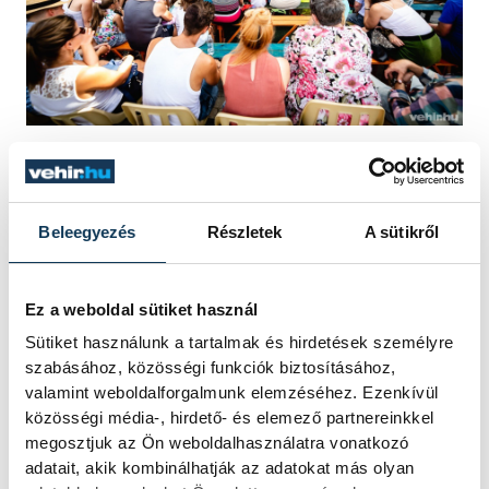
Az idei Kabóciádé részletes programja
ide
kattintva
böngészhető.
Beleegyezés
Részletek
A sütikről
A cikkben elhelyezett fotók a pénteki nap
Ez a weboldal sütiket használ
rendezvényein készültek.
Sütiket használunk a tartalmak és hirdetések személyre
szabásához, közösségi funkciók biztosításához,
valamint weboldalforgalmunk elemzéséhez. Ezenkívül
közösségi média-, hirdető- és elemező partnereinkkel
közélet
fesztivál
család
megosztjuk az Ön weboldalhasználatra vonatkozó
adatait, akik kombinálhatják az adatokat más olyan
Kabóca Bábszínház