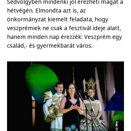
Sédvölgyben mindenki jól érezheti magát a
hétvégén. Elmondta azt is, az
önkormányzat kiemelt feladata, hogy
veszprémiek ne csak a fesztivál ideje alatt,
hanem minden nap érezzék: Veszprém egy
család,- és gyermekbarát város.