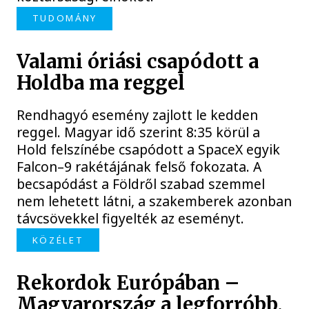
TUDOMÁNY
Valami óriási csapódott a
Holdba ma reggel
Rendhagyó esemény zajlott le kedden
reggel. Magyar idő szerint 8:35 körül a
Hold felszínébe csapódott a SpaceX egyik
Falcon–9 rakétájának felső fokozata. A
becsapódást a Földről szabad szemmel
nem lehetett látni, a szakemberek azonban
távcsövekkel figyelték az eseményt.
KÖZÉLET
Rekordok Európában –
Magyarország a legforróbb,