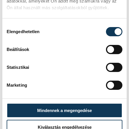
adatokkal, amelyeket Ön adott meg számukra vagy az
Ön által használt más szolgáltatásokból gyűjtöttek.
Hozzájárulás kiválasztása
Elengedhetetlen
FOTÓS
SZERZŐ
Kovács
Ge. Á.
Bálint
Beállítások
Statisztikai
Marketing
Mindennek a megengedése
Kiválasztás engedélyezése