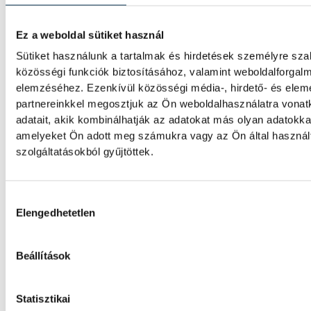
Két autó karambolozott a 71
Ez a weboldal sütiket használ
esen, Csopaknál
Sütiket használunk a tartalmak és hirdetések személyre sz
közösségi funkciók biztosításához, valamint weboldalforgal
elemzéséhez. Ezenkívül közösségi média-, hirdető- és ele
KÉK FÉNY
partnereinkkel megosztjuk az Ön weboldalhasználatra vona
adatait, akik kombinálhatják az adatokat más olyan adatokka
amelyeket Ön adott meg számukra vagy az Ön által haszná
Tűz van a Csobánchegyen
szolgáltatásokból gyűjtöttek.
Hozzájárulás kiválasztása
KÖZÉRDEKŰ
Elengedhetetlen
Újabb tűzeset Veszprém
Beállítások
vármegyében: Noszlopnál ég
száraz fű
Statisztikai