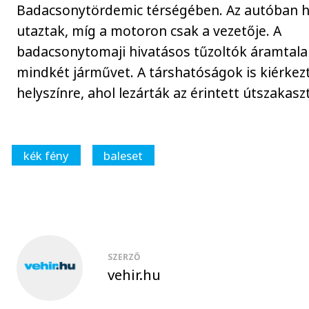
Badacsonytördemic térségében. Az autóban 
utaztak, míg a motoron csak a vezetője. A
badacsonytomaji hivatásos tűzoltók áramtala
mindkét járművet. A társhatóságok is kiérkez
helyszínre, ahol lezárták az érintett útszakaszt
kék fény
baleset
SZERZŐ
vehir.hu