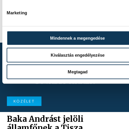
Tíz hektáron ég a száraz fű és egy fás-bokr
Marketing
terület a Veszprém vármegyei Noszlopnál a
es út mellett.
Mindennek a megengedése
Kiválasztás engedélyezése
Megtagad
TOVÁBBI CIKKEK
KÖZÉLET
Baka Andrást jelöli
államfőnek a Tisza