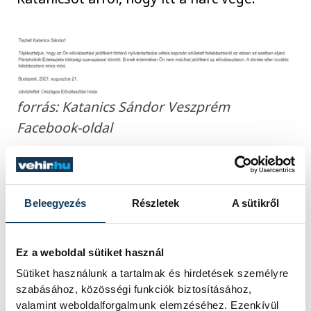
forrás: Katanics Sándor Veszprém
Facebook-oldal
Az előválasztáson Katanics így már
végérvényesen nem indulhat, ennek
Beleegyezés
Részletek
A sütikről
ellenére minden joga meglenne ahhoz,
hogy független jelöltként mégis
Ez a weboldal sütiket használ
megmérettesse magát a jövő évi
Sütiket használunk a tartalmak és hirdetések személyre
országgyűlési választáson. Ezzel
szabásához, közösségi funkciók biztosításához,
kapcsolatban viszont Katanics több helyen,
valamint weboldalforgalmunk elemzéséhez. Ezenkívül