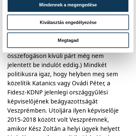
Mindennek a megengedése
Ha Katanics hű marad ehhez a
kijelentéséhez, akkor jelen állás szerint az
Kiválasztás engedélyezése
előválasztás győztese, Csonka Balázs vagy
Mesterházy Attila lesz a Fidesz-KDNP
Megtagad
kihívója Veszprémben. (Más, az ellenzéki
összefogáson kívüli párt még nem
jelentett be indulót eddig.) Mindkét
politikusra igaz, hogy helyben meg sem
közelítik Katanics vagy Ovádi Péter, a
Fidesz-KDNP jelenlegi országgyűlési
képviselőjének beágyazottságát
Veszprémben. Utoljára ilyen képviselője
2015-2018 között volt Veszprémnek,
amikor Kész Zoltán a helyi ügyek helyett