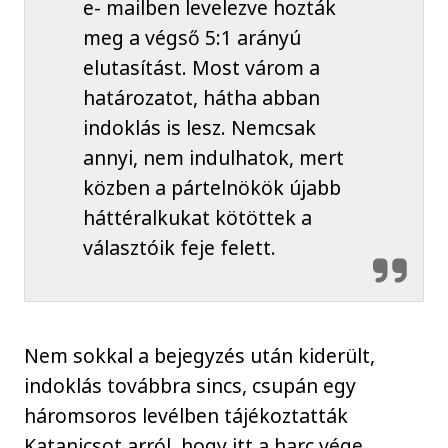
e- mailben levelezve hozták
meg a végső 5:1 arányú
elutasítást. Most várom a
határozatot, hátha abban
indoklás is lesz. Nemcsak
annyi, nem indulhatok, mert
közben a pártelnökök újabb
háttéralkukat kötöttek a
választóik feje felett.
Nem sokkal a bejegyzés után kiderült,
indoklás továbbra sincs, csupán egy
háromsoros levélben tájékoztatták
Katanicsot arról, hogy itt a harc vége.