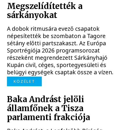
Megszelídítették a
sárkányokat
A dobok ritmusára evező csapatok
népesítették be szombaton a Tagore
sétány előtti partszakaszt. Az Európa
Sportrégiója 2026 programsorozat
részeként megrendezett Sárkányhajó
Kupán civil, céges, sportegyesületi és
belügyi egységek csaptak össze a vízen.
KÖZÉLET
Baka Andrást jelöli
államfőnek a Tisza
parlamenti frakciója