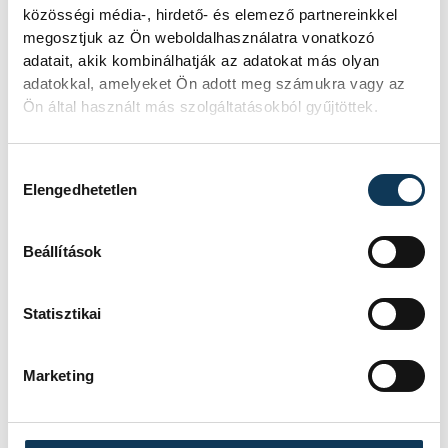
többek közt portálunknak adott
közösségi média-, hirdető- és elemező partnereinkkel
megosztjuk az Ön weboldalhasználatra vonatkozó
nyilatkozatában
is kijelentette, nem fog
adatait, akik kombinálhatják az adatokat más olyan
egyénileg indulni, csak ha elindulhat és
adatokkal, amelyeket Ön adott meg számukra vagy az
megnyeri az előválasztást.
Ön által használt más szolgáltatásokból gyűjtöttek.
Kérdés, hogy a szappanopera végére ez az
Hozzájárulás kiválasztása
Elengedhetetlen
álláspontja megváltozott-e, amikor is a
helyi hazárdjátékból akkora ügy
Beállítások
kerekedett az ellenzék oldalán, hogy
például a határozott politikával aligha
Statisztikai
vádolható Momentum is nyíltan utasította
el Gyurcsányék háttérben zajló
Marketing
taktikázását az ellenzék jelöltjeivel
szemben.