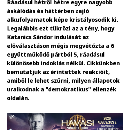
Ráadásul hétről hétre egyre nagyobb
áskálódás és háttérben zajló
alkufolyamatok képe kristályosodik ki.
Legalábbis ezt tükrözi az a tény, hogy
Katanics Sándor indulását az
előválasztáson mégis megvétózta a 6
együttműködő pártból 5, ráadásul
különösebb indoklás nélkül. Cikkünkben
bemutatjuk az érintettek reakcióit,
amiből le lehet szűrni, milyen állapotok
uralkodnak a "demokratikus" ellenzék
oldalán.