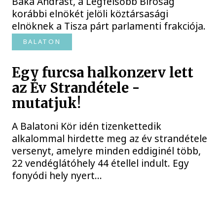
Baka Andrást, a Legfelsőbb Bíróság
korábbi elnökét jelöli köztársasági
elnöknek a Tisza párt parlamenti frakciója.
BALATON
Egy furcsa halkonzerv lett
az Év Strandétele -
mutatjuk!
A Balatoni Kör idén tizenkettedik
alkalommal hirdette meg az év strandétele
versenyt, amelyre minden eddiginél több,
22 vendéglátóhely 44 étellel indult. Egy
fonyódi hely nyert...