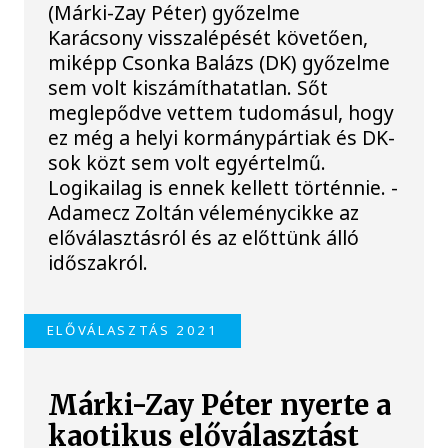
(Márki-Zay Péter) győzelme
Karácsony visszalépését követően,
miképp Csonka Balázs (DK) győzelme
sem volt kiszámíthatatlan. Sőt
meglepődve vettem tudomásul, hogy
ez még a helyi kormánypártiak és DK-
sok közt sem volt egyértelmű.
Logikailag is ennek kellett történnie. -
Adamecz Zoltán véleménycikke az
előválasztásról és az előttünk álló
időszakról.
ELŐVÁLASZTÁS 2021
Márki-Zay Péter nyerte a
kaotikus előválasztást