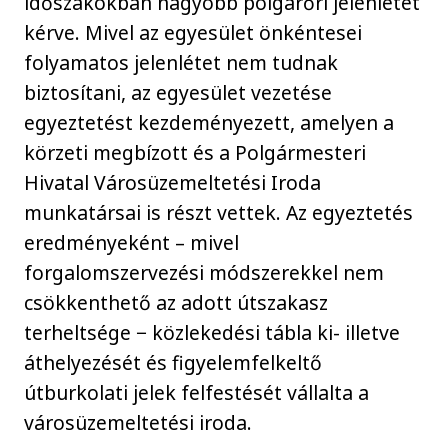
időszakokban nagyobb polgárőri jelenlétet
kérve. Mivel az egyesület önkéntesei
folyamatos jelenlétet nem tudnak
biztosítani, az egyesület vezetése
egyeztetést kezdeményezett, amelyen a
körzeti megbízott és a Polgármesteri
Hivatal Városüzemeltetési Iroda
munkatársai is részt vettek. Az egyeztetés
eredményeként – mivel
forgalomszervezési módszerekkel nem
csökkenthető az adott útszakasz
terheltsége − közlekedési tábla ki- illetve
áthelyezését és figyelemfelkeltő
útburkolati jelek felfestését vállalta a
városüzemeltetési iroda.