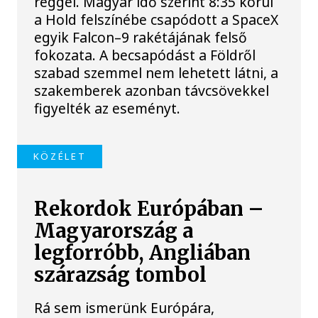
reggel. Magyar idő szerint 8:35 körül
a Hold felszínébe csapódott a SpaceX
egyik Falcon–9 rakétájának felső
fokozata. A becsapódást a Földről
szabad szemmel nem lehetett látni, a
szakemberek azonban távcsövekkel
figyelték az eseményt.
KÖZÉLET
Rekordok Európában –
Magyarország a
legforróbb, Angliában
szárazság tombol
Rá sem ismerünk Európára,