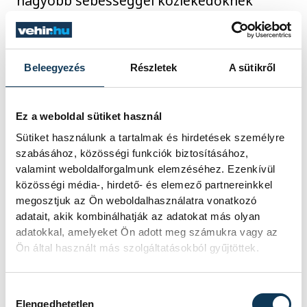
nagyobb sebességgel közlekedőknek
felvillanó
„lassíts”
felirat és a már korábban
kihelyezett és felfestett jelzések
együttesen hozzájárulnak az iskolások
Beleegyezés
Részletek
A sütikről
biztonságának növeléséhez.
Ez a weboldal sütiket használ
Sütiket használunk a tartalmak és hirdetések személyre
közélet
közlekedés
Gyulafirátót
szabásához, közösségi funkciók biztosításához,
valamint weboldalforgalmunk elemzéséhez. Ezenkívül
közösségi média-, hirdető- és elemező partnereinkkel
megosztjuk az Ön weboldalhasználatra vonatkozó
adatait, akik kombinálhatják az adatokat más olyan
FOTÓS
adatokkal, amelyeket Ön adott meg számukra vagy az
SZERZŐ
Simon
Ön által használt más szolgáltatásokból gyűjtöttek.
vehir.hu
Dániel
Hozzájárulás kiválasztása
Elengedhetetlen