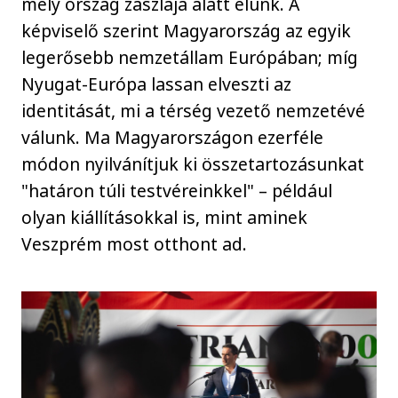
mely ország zászlaja alatt élünk. A
képviselő szerint Magyarország az egyik
legerősebb nemzetállam Európában; míg
Nyugat-Európa lassan elveszti az
identitását, mi a térség vezető nemzetévé
válunk. Ma Magyarországon ezerféle
módon nyilvánítjuk ki összetartozásunkat
"határon túli testvéreinkkel" – például
olyan kiállításokkal is, mint aminek
Veszprém most otthont ad.