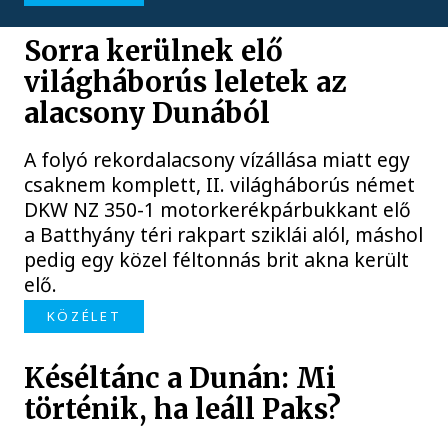
Sorra kerülnek elő
világháborús leletek az
alacsony Dunából
A folyó rekordalacsony vízállása miatt egy
csaknem komplett, II. világháborús német
DKW NZ 350-1 motorkerékpárbukkant elő
a Batthyány téri rakpart sziklái alól, máshol
pedig egy közel féltonnás brit akna került
elő.
KÖZÉLET
Késéltánc a Dunán: Mi
történik, ha leáll Paks?