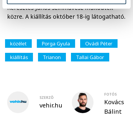
Keresztes János színművész működtek
közre. A kiállítás október 18-ig látogatható.
közélet
Porga Gyula
Ovádi Péter
kiállítás
Trianon
Tallai Gábor
FOTÓS
SZERZŐ
Kovács
vehir.hu
Bálint