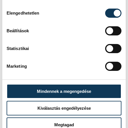
egyedülálló Európa történetében. A
Hozzájárulás kiválasztása
kilátástalan helyzetben győzött a túlélés
Elengedhetetlen
ösztöne - mutatott rá a programigazgató.
Beállítások
Statisztikai
Marketing
Mindennek a megengedése
Kiválasztás engedélyezése
Megtagad
A megnyitón Kubinyi Júlia népdalénekes és