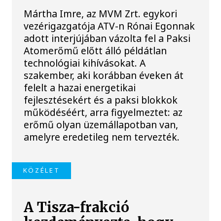
Mártha Imre, az MVM Zrt. egykori
vezérigazgatója ATV-n Rónai Egonnak
adott interjújában vázolta fel a Paksi
Atomerőmű előtt álló példátlan
technológiai kihívásokat. A
szakember, aki korábban éveken át
felelt a hazai energetikai
fejlesztésekért és a paksi blokkok
működéséért, arra figyelmeztet: az
erőmű olyan üzemállapotban van,
amelyre eredetileg nem tervezték.
KÖZÉLET
A Tisza-frakció