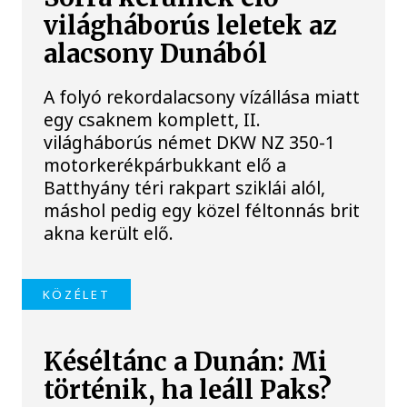
világháborús leletek az
alacsony Dunából
A folyó rekordalacsony vízállása miatt
egy csaknem komplett, II.
világháborús német DKW NZ 350-1
motorkerékpárbukkant elő a
Batthyány téri rakpart sziklái alól,
máshol pedig egy közel féltonnás brit
akna került elő.
KÖZÉLET
Késéltánc a Dunán: Mi
történik, ha leáll Paks?