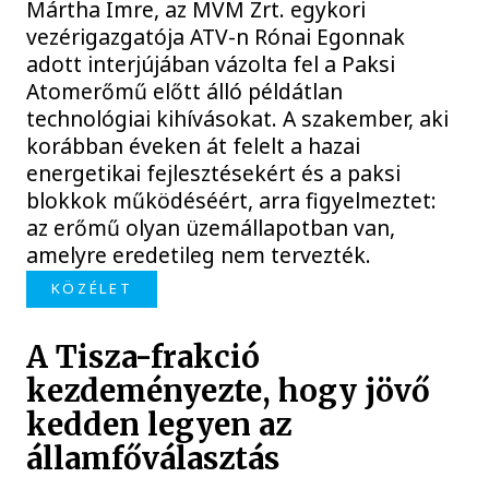
Mártha Imre, az MVM Zrt. egykori
vezérigazgatója ATV-n Rónai Egonnak
adott interjújában vázolta fel a Paksi
Atomerőmű előtt álló példátlan
technológiai kihívásokat. A szakember, aki
korábban éveken át felelt a hazai
energetikai fejlesztésekért és a paksi
blokkok működéséért, arra figyelmeztet:
az erőmű olyan üzemállapotban van,
amelyre eredetileg nem tervezték.
KÖZÉLET
A Tisza-frakció
kezdeményezte, hogy jövő
kedden legyen az
államfőválasztás