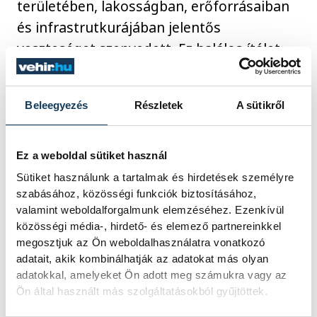
területében, lakosságban, erőforrásaiban
és infrastrutkurájában jelentős
veszteséget szenvedett. Ez halálos ítélet
volt, kétségessé vált, hogy egyáltalán
életben maradunk-e. A magyar
Beleegyezés
Részletek
A sütikről
országgyűlés 1920-ban azonban létrehozta
az Európában példátlan parlamentáris
rendzert, a király nélküli királyságot,
Ez a weboldal sütiket használ
amelyben az állam legitimációját Szent
Sütiket használunk a tartalmak és hirdetések személyre
szabásához, közösségi funkciók biztosításához,
István hagyatéka biztosította. Az akkor
valamint weboldalforgalmunk elemzéséhez. Ezenkívül
elindult folyamat felért egy új
közösségi média-, hirdető- és elemező partnereinkkel
államalapítással, a semmiből kellett
megosztjuk az Ön weboldalhasználatra vonatkozó
újraépíteni az országot, beindítani a
adatait, akik kombinálhatják az adatokat más olyan
adatokkal, amelyeket Ön adott meg számukra vagy az
gazdaságot. Az, hogy megszűnt a káosz és
Ön által használt más szolgáltatásokból gyűjtöttek.
visszatért a jogbiztonság, már-már