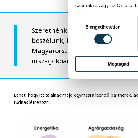
számukra vagy az Ön által ha
Hozzájárulás kiválasztása
Elengedhetetlen
Szeretnénk megmutatni, hogy ne
beszélünk, hanem a megoldásokról
Magyarországon keressük a mego
országokban is.
Megtagad
Lehet, hogy itt találnak majd egymásra leendő partnerek, a
tudnak létrehozni.