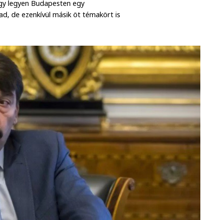
ogy legyen Budapesten egy
ad, de ezenkívül másik öt témakört is