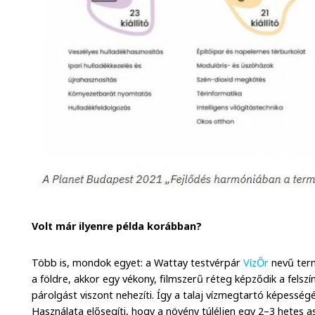
Volt már ilyenre példa korábban?
Több is, mondok egyet: a Wattay testvérpár
VízŐr
nevű term
a földre, akkor egy vékony, filmszerű réteg képződik a felsz
párolgást viszont nehezíti. Így a talaj vízmegtartó képességé
Használata elősegíti, hogy a növény túléljen egy 2–3 hetes a