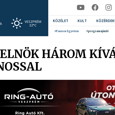
KÖZÉLET
KULT
KÖZÉRDEK
VESZPRÉM
9.
32°C
#Pannon Egyetem
#programajánló
 ELNÖK HÁROM KÍV
ÁNOSSAL