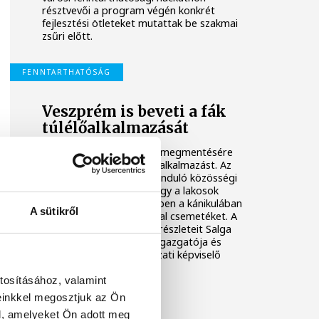
résztvevői a program végén konkrét
fejlesztési ötleteket mutattak be szakmai
zsűri előtt.
FENNTARTHATÓSÁG
Veszprém is beveti a fák
túlélőalkalmazását
Veszprém is beveti a fák megmentésére
kifejlesztett Beeco mobilalkalmazást. Az
országban másodikként induló közösségi
locsolóprogram célja, hogy a lakosok
bevonásával tartsák életben a kánikulában
A sütikről
leginkább sebezhető fiatal csemetéket. A
rendhagyó zöldítő akció részleteit Salga
Balázs a VKSZ Zrt. vezérigazgatója és
Kovács Áron önkormányzati képviselő
mutatta be.
tosításához, valamint
einkkel megosztjuk az Ön
FENNTARTHATÓSÁG
l, amelyeket Ön adott meg