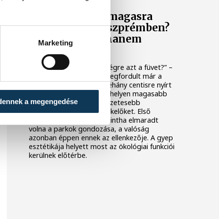
Miért hagyják magasra
nőni a füvet Veszprémben?
Nem lustaság, hanem
Marketing
alkalmazkodás
„Miért nem kaszálják le végre azt a füvet?” –
sok veszprémi fejében megfordult már a
kérdés. A megszokott, néhány centisre nyírt
gyep helyett egyre több helyen magasabb
dennek a megengedése
fű, vadvirágok és természetesebb
növényzet fogadja a járókelőket. Első
pillantásra úgy tűnhet, mintha elmaradt
volna a parkok gondozása, a valóság
azonban éppen ennek az ellenkezője. A gyep
esztétikája helyett most az ökológiai funkciói
kerülnek előtérbe.