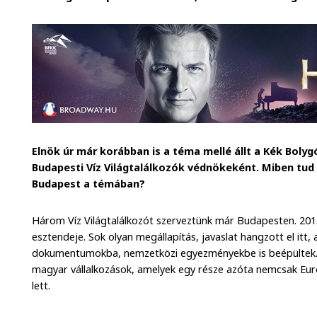
Elnök úr már korábban is a téma mellé állt a Kék Bolyg
Budapesti Víz Világtalálkozók védnökeként. Miben tud
Budapest a témában?
Három Víz Világtalálkozót szerveztünk már Budapesten. 2013
esztendeje. Sok olyan megállapítás, javaslat hangzott el it
dokumentumokba, nemzetközi egyezményekbe is beépültek.
magyar vállalkozások, amelyek egy része azóta nemcsak Európ
lett.