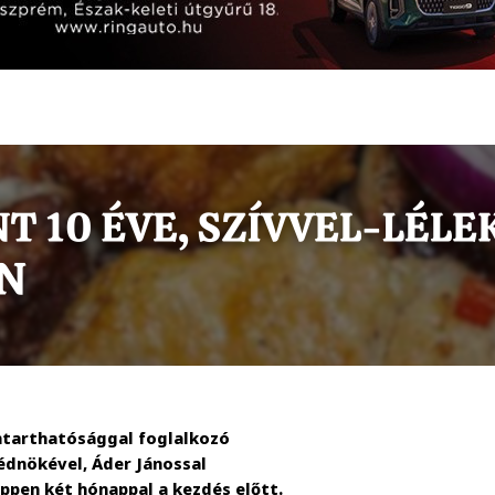
ntarthatósággal foglalkozó
édnökével, Áder Jánossal
ppen két hónappal a kezdés előtt.