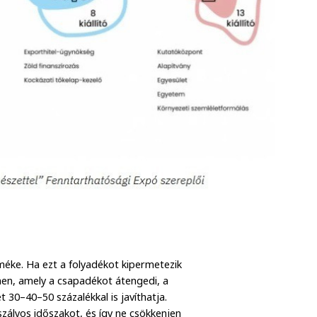
éke. Ha ezt a folyadékot kipermetezik
ínen, amely a csapadékot átengedi, a
t 30–40–50 százalékkal is javíthatja.
szályos időszakot, és így ne csökkenjen