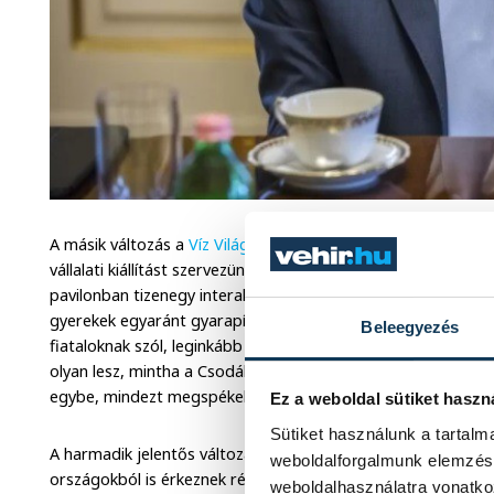
A másik változás a
Víz Világtalálkozókhoz képest
az, hogy n
vállalati kiállítást szervezünk, hanem közönségprogramokat és
pavilonban tizenegy interaktív információs szigetet alakítunk
gyerekek egyaránt gyarapíthatják tudásukat. Lesz egy olyan p
Beleegyezés
fiataloknak szól, leginkább az általános iskola felsőbb és a
olyan lesz, mintha a Csodák Palotáját, egy elvarázsolt kast
egybe, mindezt megspékelve a klímához és a fenntarthatós
Ez a weboldal sütiket haszn
Sütiket használunk a tartal
A harmadik jelentős változás, hogy nemcsak hazai kiállítókka
weboldalforgalmunk elemzésé
országokból is érkeznek résztvevők, tehát lesznek szlovákok, 
weboldalhasználatra vonatko