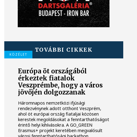
TOVÁBBI CIKKEK
KÖZÉLET
Európa öt országából
érkeztek fiatalok
Veszprémbe, hogy a város
jövőjén dolgozzanak
Háromnapos nemzetközi ifjúsági
rendezvénynek adott otthont Veszprém,
ahol öt európai ország fiataljai közösen
kerestek megoldásokat a fenntarthatóságot
érintő helyi kihívásokra. A GO_GREEN
Erasmus+ projekt keretében megvalósult
városi fenntarthatósági hackathon