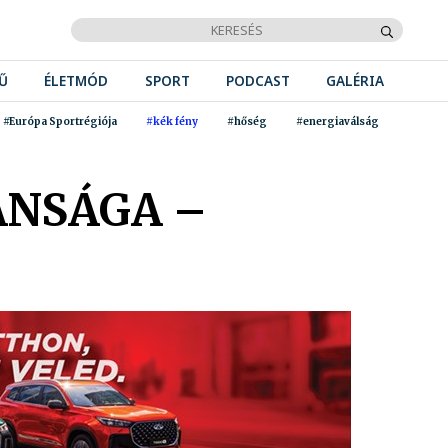
Ű
ÉLETMÓD
SPORT
PODCAST
GALÉRIA
#Európa Sportrégiója
#kék fény
#hőség
#energiaválság
ÁNSÁGA –