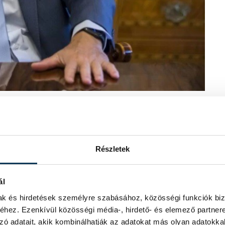
emcsak tudományos tanácskozást és
 ifjúsági „kalandparkot” is. Az egyik
 ki, ahol az odalátogató felnőttek és
avilon is, amely kifejezetten a
Részletek
 gimnázium alsóbb osztályai számára. Ez
élyt és egy szabadulószobát gyúrnánk
ághoz kapcsolódó kérdésekkel.
ál
mak és hirdetések személyre szabásához, közösségi funkciók biz
l találkozhatunk, hanem a visegrádi
hez. Ezenkívül közösségi média-, hirdető- és elemező partner
csehek és lengyelek is.
zó adatait, akik kombinálhatják az adatokat más olyan adatokka