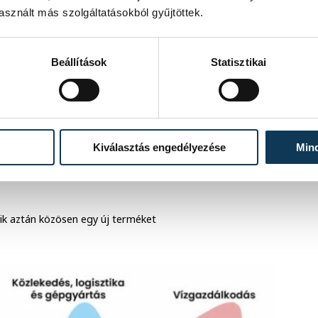
sznált más szolgáltatásokból gyűjtöttek.
Beállítások
Statisztikai
mcsak a problémákról
 is, és nemcsak
ldást, hanem más
Kiválasztás engedélyezése
Min
kik aztán közösen egy új terméket