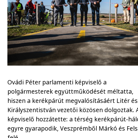
Ovádi Péter parlamenti képviselő a
polgármesterek együttműködését méltatta,
hiszen a kerékpárút megvalósításáért Litér és
Királyszentistván vezetői közösen dolgoztak. 
képviselő hozzátette: a térség kerékpárút-há
egyre gyarapodik, Veszprémből Márkó és Fel
felé