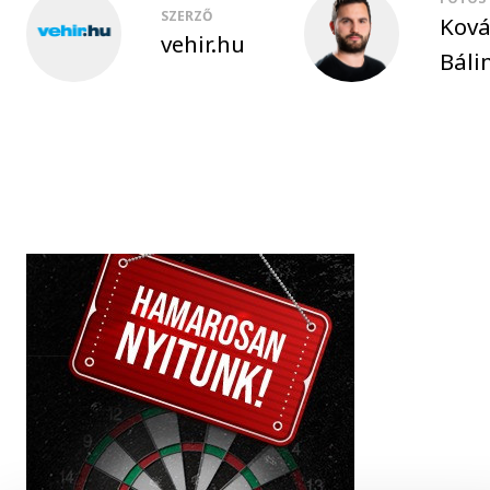
SZERZŐ
Ková
vehir.hu
Báli