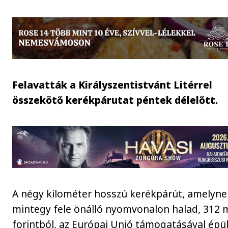
Felavatták a Királyszentistvánt Litérrel
összekötő kerékpárutat péntek délelőtt.
A négy kilométer hosszú kerékpárút, amelyne
mintegy fele önálló nyomvonalon halad, 312 m
forintból, az Európai Unió támogatásával épül