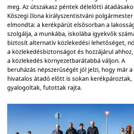
meg. Az útszakasz péntek délelőtti átadásako
Kőszegi Ilona királyszentistváni polgármester
elmondta: a kerékpárút elsősorban a lakossá
szolgálja, a munkába, iskolába igyekvők szám
biztosít alternatív közlekedési lehetőséget, nö
a közlekedésbiztonságot és hozzájárul ahhoz,
a közlekedés környezetbarátabbá váljon. A
beruházás népszerűségét jól jelzi, hogy már a
hivatalos átadó előtt is sokan kerékpároztak,
gyalogoltak, futottak rajta.