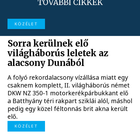
TOVÁBBI CIKKEK
KÖZÉLET
Sorra kerülnek elő
világháborús leletek az
alacsony Dunából
A folyó rekordalacsony vízállása miatt egy
csaknem komplett, II. világháborús német
DKW NZ 350-1 motorkerékpárbukkant elő
a Batthyány téri rakpart sziklái alól, máshol
pedig egy közel féltonnás brit akna került
elő.
KÖZÉLET