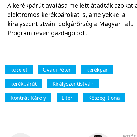
A kerékpárút avatása mellett átadták azokat 
elektromos kerékpárokat is, amelyekkel a
királyszentistváni polgárőrség a Magyar Falu
Program révén gazdagodott.
közélet
Ovádi Péter
kerékpár
kerékpárút
Királyszentistván
Kontrát Károly
Litér
Kőszegi Ilona
FOTÓS