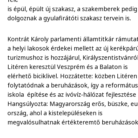
is épül, épült új szakasz, a szakemberek pedi
dolgoznak a gyulafirátóti szakasz tervein is.
Kontrát Károly parlamenti államtitkár rámutat
a helyi lakosok érdekei mellett az új kerékpár
turizmushoz is hozzájárul, Királyszentistvánró
Litéren keresztül Veszprém és a Balaton is
elérhető biciklivel. Hozzátette: közben Litéren 
folytatódnak a beruházások, így a reformátu
iskola építése és az ivóvíz-hálózat fejlesztése 
Hangsúlyozta: Magyarország erős, büszke, eu
ország, ahol a kistelepüléseken is
megvalósulhatnak értékteremtő beruházáso