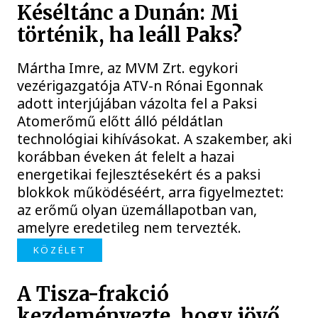
Késéltánc a Dunán: Mi
történik, ha leáll Paks?
Mártha Imre, az MVM Zrt. egykori
vezérigazgatója ATV-n Rónai Egonnak
adott interjújában vázolta fel a Paksi
Atomerőmű előtt álló példátlan
technológiai kihívásokat. A szakember, aki
korábban éveken át felelt a hazai
energetikai fejlesztésekért és a paksi
blokkok működéséért, arra figyelmeztet:
az erőmű olyan üzemállapotban van,
amelyre eredetileg nem tervezték.
KÖZÉLET
A Tisza-frakció
kezdeményezte, hogy jövő