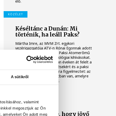
elő.
KÖZÉLET
Késéltánc a Dunán: Mi
történik, ha leáll Paks?
Mártha Imre, az MVM Zrt. egykori
vezérigazgatója ATV-n Rónai Egonnak adott
interjújában vázolta fel a Paksi Atomerőmű
előtt álló példátlan technológiai kihívásokat.
A szakember, aki korábban éveken át felelt a
hazai energetikai fejlesztésekért és a paksi
blokkok működéséért, arra figyelmeztet: az
erőmű olyan üzemállapotban van, amelyre
A sütikről
eredetileg nem tervezték.
KÖZÉLET
tosításához, valamint
A Tisza-frakció
einkkel megosztjuk az Ön
kezdeményezte, hogy jövő
l, amelyeket Ön adott meg