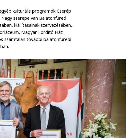
 egyéb kulturális programok Cserép
. Nagy szerepe van Balatonfüred
ásában, kiállításainak szervezésében,
itorlázeum, Magyar Fordító Ház
és számtalan további balatonfüredi
óban.