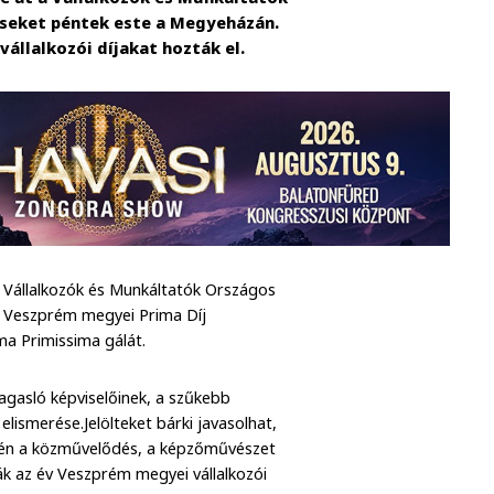
éseket péntek este a Megyeházán.
vállalkozói díjakat hozták el.
a Vállalkozók és Munkáltatók Országos
 Veszprém megyei Prima Díj
ma Primissima gálát.
magasló képviselőinek, a szűkebb
elismerése.Jelölteket bárki javasolhat,
Idén a közművelődés, a képzőművészet
ák az év Veszprém megyei vállalkozói