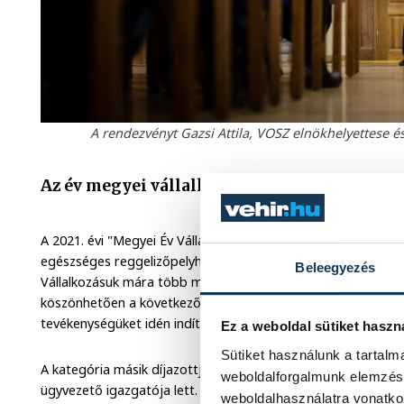
A rendezvényt Gazsi Attila, VOSZ elnökhelyettese 
Az év megyei vállalkozói
A 2021. évi "Megyei Év Vállalkozója Díjat" elsőként
Porkoláb
egészséges reggelizőpelyheket, és cereáliákat előállító Fine 
Beleegyezés
Vállalkozásuk mára több mint 800 ezer terméket állít elő éves
köszönhetően a következő években ennek sokszorosára is ké
tevékenységüket idén indították el és máris jelen vannak a s
Ez a weboldal sütiket haszn
Sütiket használunk a tartal
A kategória másik díjazottja
Ernyei István
, a fuvarozással é
weboldalforgalmunk elemzésé
ügyvezető igazgatója lett. Az 1991-ben alapított vállalkoz
weboldalhasználatra vonatko