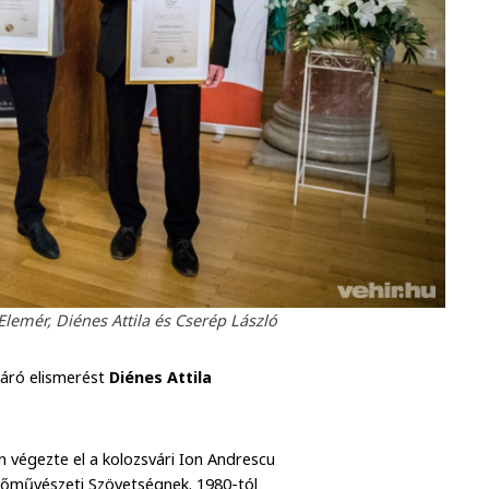
lemér, Diénes Attila és Cserép László
járó elismerést
Diénes Attila
 végezte el a kolozsvári Ion Andrescu
őművészeti Szövetségnek. 1980-tól