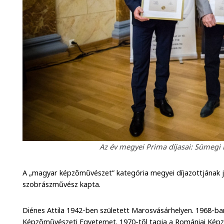
Az év megyei Prima díjasai: Sümegi E
A „magyar képzőművészet” kategória megyei díjazottjának 
szobrászművész kapta.
Diénes Attila 1942-ben született Marosvásárhelyen. 1968-ban
Képzőművészeti Egyetemet. 1970-től tagja a Romániai Képz