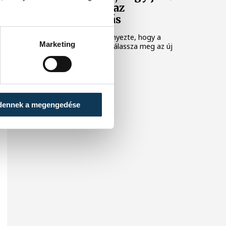
kedden legyen az
államfőválasztás
A Tisza-frakció kezdeményezte, hogy a
Marketing
parlament jövő kedden válassza meg az új
köztársasági elnököt.
dennek a megengedése