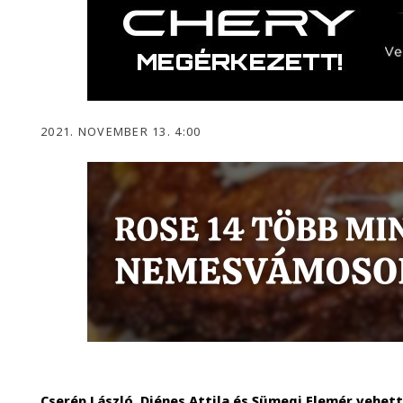
2021. NOVEMBER 13. 4:00
Cserép László, Diénes Attila és Sümegi Elemér vehet