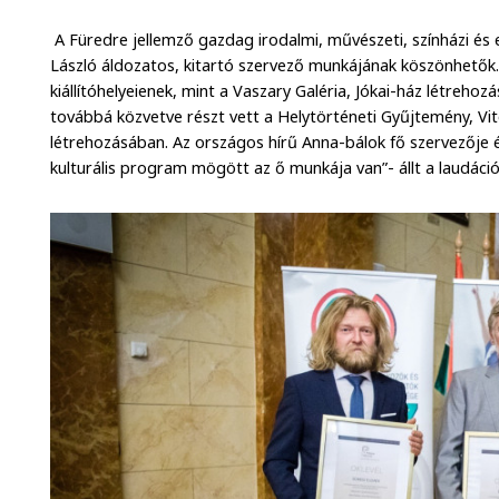
A Füredre jellemző gazdag irodalmi, művészeti, színházi és
László áldozatos, kitartó szervező munkájának köszönhetők
kiállítóhelyeienek, mint a Vaszary Galéria, Jókai-ház létrehoz
továbbá közvetve részt vett a Helytörténeti Gyűjtemény, V
létrehozásában. Az országos hírű Anna-bálok fő szervezője 
kulturális program mögött az ő munkája van”- állt a laudáci