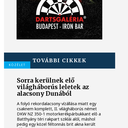
TOVÁBBI CIKKEK
KÖZÉLET
Sorra kerülnek elő
világháborús leletek az
alacsony Dunából
A folyó rekordalacsony vízállása miatt egy
csaknem komplett, II. világháborús német
DKW NZ 350-1 motorkerékpárbukkant elő a
Batthyány téri rakpart sziklái alól, máshol
pedig egy közel féltonnás brit akna került