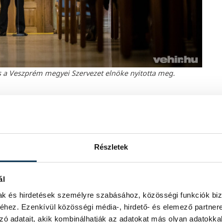
és a Veszprém megyei Szervezet elnöke nyitotta meg.
 Eszter
és
Kráml Dávid
, a Hester’s Life
Factory Kft. tulajdonosai vehették át.
Részletek
 szinten. A fejlesztéseknek
pesek lesznek. Export
kandináv boltok polcain.
ál
mak és hirdetések személyre szabásához, közösségi funkciók biz
s logisztikával foglalkozó Reál-M Kft.
hez. Ezenkívül közösségi média-, hirdető- és elemező partner
ás Veszprém megye egyik legnagyobb,
zó adatait, akik kombinálhatják az adatokat más olyan adatokka