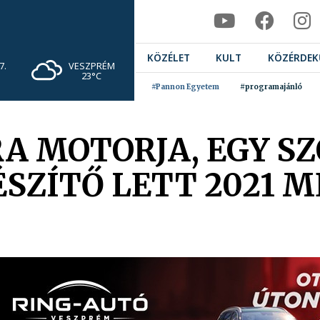
KÖZÉLET
KULT
KÖZÉRDEK
VESZPRÉM
7.
23°C
#Pannon Egyetem
#programajánló
RA MOTORJA, EGY 
SZÍTŐ LETT 2021 