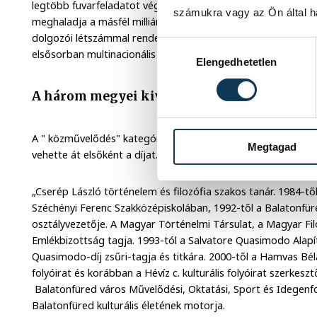
legtöbb fuvarfeladatot végrehajtó nemzetközi szállítási és log
számukra vagy az Ön által ha
meghaladja a másfél milliárd forintot. A Reál-M Kft. mintegy 
dolgozói létszámmal rendelkezik, biztos megélhetést garantá
Hozzájárulás kiválasztása
elsősorban multinacionális autóipari beszállítók, akiknek 15 é
Elengedhetetlen
A három megyei kiválóság
A " közművelődés" kategóriában a balatonfüredi kultúra mot
Megtagad
vehette át elsőként a díjat.
„Cserép László történelem és filozófia szakos tanár. 1984-tő
Széchényi Ferenc Szakközépiskolában, 1992-től a Balatonfür
osztályvezetője. A Magyar Történelmi Társulat, a Magyar Filo
Emlékbizottság tagja. 1993-tól a Salvatore Quasimodo Alapít
Quasimodo-díj zsűri-tagja és titkára. 2000-től a Hamvas Bél
folyóirat és korábban a Hévíz c. kulturális folyóirat szerkeszt
Balatonfüred város Művelődési, Oktatási, Sport és Idegenfo
Balatonfüred kulturális életének motorja.