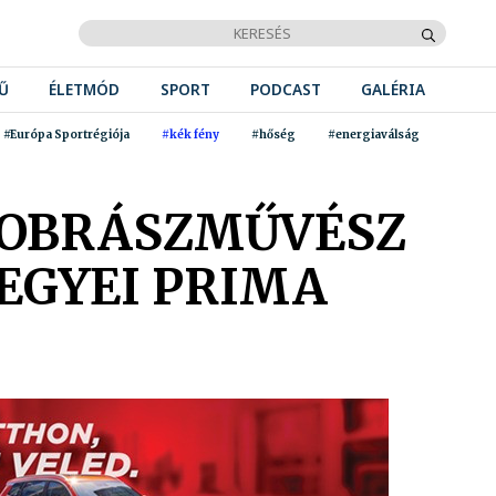
Ű
ÉLETMÓD
SPORT
PODCAST
GALÉRIA
#Európa Sportrégiója
#kék fény
#hőség
#energiaválság
SZOBRÁSZMŰVÉSZ
MEGYEI PRIMA