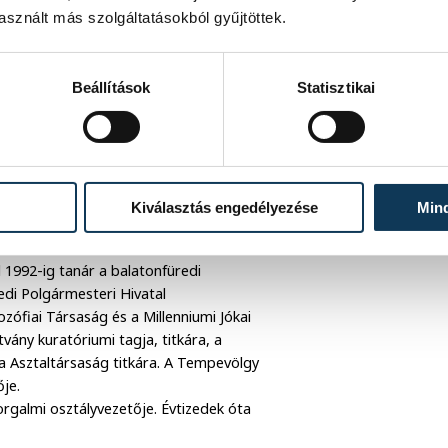
isztikai vállalata. Éves árbevételük
sznált más szolgáltatásokból gyűjtöttek.
10 éve stabil, 100-110 fős állandó
lva munkavállalóinak. Partnereik
ve just-in-time rendszerben szállítanak.
Beállítások
Statisztikai
orjaként is ismert
Cserép László
Kiválasztás engedélyezése
Min
l 1992-ig tanár a balatonfüredi
edi Polgármesteri Hivatal
zófiai Társaság és a Millenniumi Jókai
vány kuratóriumi tagja, titkára, a
a Asztaltársaság titkára. A Tempevölgy
ője.
rgalmi osztályvezetője. Évtizedek óta