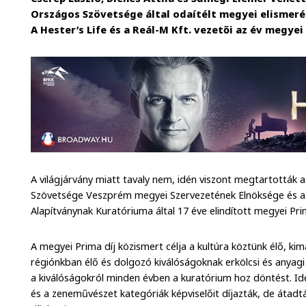
Országos Szövetsége által odaítélt megyei elismer
A Hester’s Life és a Reál-M Kft. vezetői az év megyei 
A világjárvány miatt tavaly nem, idén viszont megtartották 
Szövetsége Veszprém megyei Szervezetének Elnöksége és a
Alapítványnak Kuratóriuma által 17 éve elindított megyei Pri
A megyei Prima díj közismert célja a kultúra köztünk élő, ki
régiónkban élő és dolgozó kiválóságoknak erkölcsi és anyagi 
a kiválóságokról minden évben a kuratórium hoz döntést. 
és a zeneművészet kategóriák képviselőit díjazták, de átadt