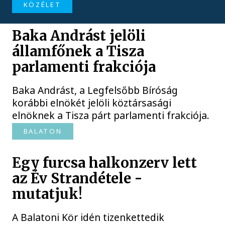
KÖZÉLET
Baka Andrást jelöli
államfőnek a Tisza
parlamenti frakciója
Baka Andrást, a Legfelsőbb Bíróság
korábbi elnökét jelöli köztársasági
elnöknek a Tisza párt parlamenti frakciója.
BALATON
Egy furcsa halkonzerv lett
az Év Strandétele -
mutatjuk!
A Balatoni Kör idén tizenkettedik