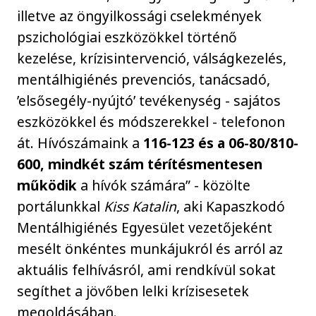
illetve az öngyilkossági cselekmények
pszichológiai eszközökkel történő
kezelése, krízisintervenció, válságkezelés,
mentálhigiénés prevenciós, tanácsadó,
’elsősegély-nyújtó’ tevékenység - sajátos
eszközökkel és módszerekkel - telefonon
át. Hívószámaink a
116-123 és a 06-80/810-
600, mindkét szám térítésmentesen
működik
a hívók számára” - közölte
portálunkkal
Kiss Katalin
, aki Kapaszkodó
Mentálhigiénés Egyesület vezetőjeként
mesélt önkéntes munkájukról és arról az
aktuális felhívásról, ami rendkívül sokat
segíthet a jövőben lelki krízisesetek
megoldásában.