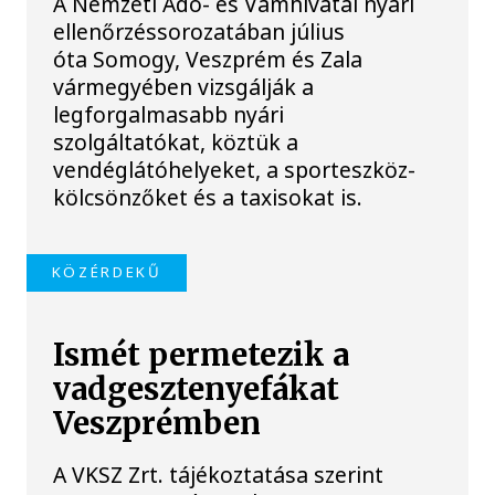
A Nemzeti Adó- és Vámhivatal nyári
ellenőrzéssorozatában július
óta Somogy, Veszprém és Zala
vármegyében vizsgálják a
legforgalmasabb nyári
szolgáltatókat, köztük a
vendéglátóhelyeket, a sporteszköz-
kölcsönzőket és a taxisokat is.
KÖZÉRDEKŰ
Ismét permetezik a
vadgesztenyefákat
Veszprémben
A VKSZ Zrt. tájékoztatása szerint