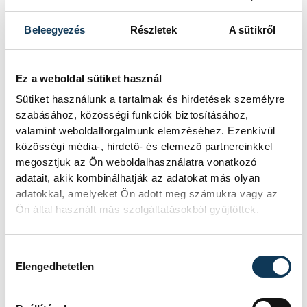
Beleegyezés
Részletek
A sütikről
Ez a weboldal sütiket használ
Sütiket használunk a tartalmak és hirdetések személyre
szabásához, közösségi funkciók biztosításához,
valamint weboldalforgalmunk elemzéséhez. Ezenkívül
közösségi média-, hirdető- és elemező partnereinkkel
közérdekű
önkéntesség
megosztjuk az Ön weboldalhasználatra vonatkozó
adatait, akik kombinálhatják az adatokat más olyan
telefonos lelkisegély
adatokkal, amelyeket Ön adott meg számukra vagy az
Ön által használt más szolgáltatásokból gyűjtöttek.
„Kapaszkodó” Telefonos Lelki Elsősegély
Szolgálat
Hozzájárulás kiválasztása
Elengedhetetlen