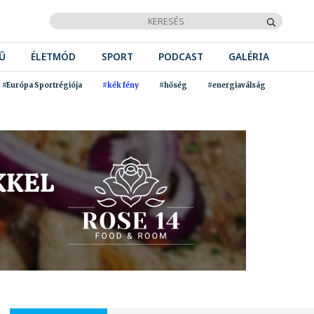
Ű
ÉLETMÓD
SPORT
PODCAST
GALÉRIA
#Európa Sportrégiója
#kék fény
#hőség
#energiaválság