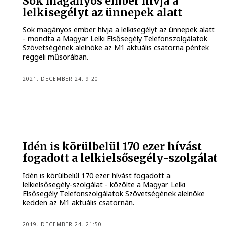
Sok magányos ember hívja a
lelkisegélyt az ünnepek alatt
Sok magányos ember hívja a lelkisegélyt az ünnepek alatt
- mondta a Magyar Lelki Elsősegély Telefonszolgálatok
Szövetségének alelnöke az M1 aktuális csatorna péntek
reggeli műsorában.
2021. DECEMBER 24. 9:20
Idén is körülbelül 170 ezer hívást
fogadott a lelkielsősegély-szolgálat
Idén is körülbelül 170 ezer hívást fogadott a
lelkielsősegély-szolgálat - közölte a Magyar Lelki
Elsősegély Telefonszolgálatok Szövetségének alelnöke
kedden az M1 aktuális csatornán.
2019. DECEMBER 24. 21:50