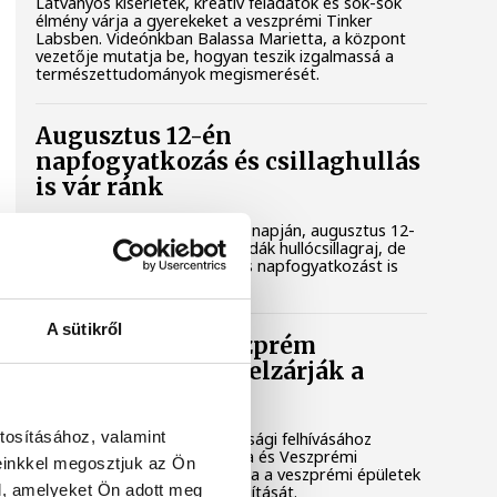
Látványos kísérletek, kreatív feladatok és sok-sok
élmény várja a gyerekeket a veszprémi Tinker
Labsben. Videónkban Balassa Marietta, a központ
vezetője mutatja be, hogyan teszik izgalmassá a
természettudományok megismerését.
Augusztus 12-én
napfogyatkozás és csillaghullás
is vár ránk
Az év legsűrűbb csillagászati napján, augusztus 12-
én éjjel tetőzik majd a Perseidák hullócsillagraj, de
ugyanezen a napon részleges napfogyatkozást is
meg lehet majd figyelni.
A sütikről
Lekapcsolják Veszprém
díszkivilágítását, elzárják a
szökőkutakat
tosításához, valamint
A kormány energiatakarékossági felhívásához
csatlakozva Veszprém városa és Veszprémi
einkkel megosztjuk az Ön
Főegyházmegye is lekapcsolta a veszprémi épületek
l, amelyeket Ön adott meg
és nevezetességek díszkivilágítását.