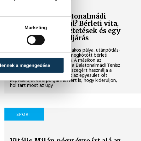
Mi történik a balatonalmádi
teniszpályák körül? Bérleti vita,
Marketing
megszakadt egyeztetések és egy
tisztázatlan jogi eljárás
Évtizedes hagyomány, hat salakos pálya, utánpótlás-
nevelés és egy hosszú távra megkötött bérleti
szerződés áll az egyik oldalon. A másikon az
önkormányzat, amely szerint a Balatonalmádi Tenisz
dennek a megengedése
Klub aránytalanul alacsony összegért használja a
városi területet. Megkerestük az egyesület két
képviselőjét és a polgármestert is, hogy kiderüljön,
hol tart most az ügy.
SPORT