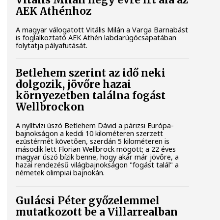
Vitális Milán négy évre írt alá az
AEK Athénhoz
A magyar válogatott Vitális Milán a Varga Barnabást
is foglalkoztató AEK Athén labdarúgócsapatában
folytatja pályafutását.
Betlehem szerint az idő neki
dolgozik, jövőre hazai
környezetben találna fogást
Wellbrockon
A nyíltvízi úszó Betlehem Dávid a párizsi Európa-
bajnokságon a keddi 10 kilométeren szerzett
ezüstérmét követően, szerdán 5 kilométeren is
második lett Florian Wellbrock mögött; a 22 éves
magyar úszó bízik benne, hogy akár már jövőre, a
hazai rendezésű világbajnokságon "fogást talál" a
németek olimpiai bajnokán.
Gulácsi Péter győzelemmel
mutatkozott be a Villarrealban