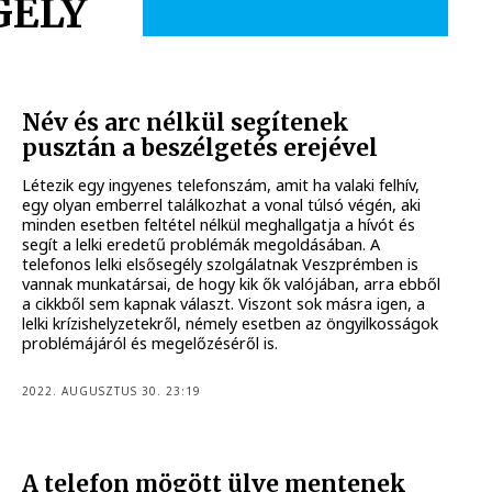
GÉLY
Név és arc nélkül segítenek
pusztán a beszélgetés erejével
Létezik egy ingyenes telefonszám, amit ha valaki felhív,
egy olyan emberrel találkozhat a vonal túlsó végén, aki
minden esetben feltétel nélkül meghallgatja a hívót és
segít a lelki eredetű problémák megoldásában. A
telefonos lelki elsősegély szolgálatnak Veszprémben is
vannak munkatársai, de hogy kik ők valójában, arra ebből
a cikkből sem kapnak választ. Viszont sok másra igen, a
lelki krízishelyzetekről, némely esetben az öngyilkosságok
problémájáról és megelőzéséről is.
2022. AUGUSZTUS 30. 23:19
A telefon mögött ülve mentenek