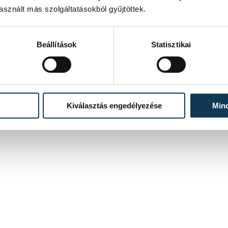
sznált más szolgáltatásokból gyűjtöttek.
Beállítások
Statisztikai
Kiválasztás engedélyezése
Min