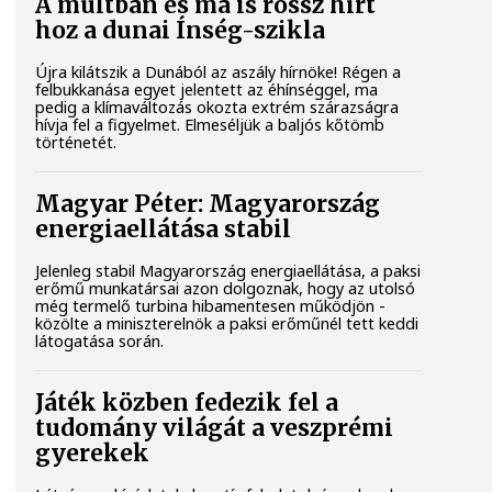
A múltban és ma is rossz hírt
hoz a dunai Ínség-szikla
Újra kilátszik a Dunából az aszály hírnöke! Régen a
felbukkanása egyet jelentett az éhínséggel, ma
pedig a klímaváltozás okozta extrém szárazságra
hívja fel a figyelmet. Elmeséljük a baljós kőtömb
történetét.
Magyar Péter: Magyarország
energiaellátása stabil
Jelenleg stabil Magyarország energiaellátása, a paksi
erőmű munkatársai azon dolgoznak, hogy az utolsó
még termelő turbina hibamentesen működjön -
közölte a miniszterelnök a paksi erőműnél tett keddi
látogatása során.
Játék közben fedezik fel a
tudomány világát a veszprémi
gyerekek