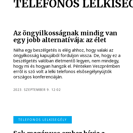
TELEFONOS LELKISE
Az öngyilkosságnak mindig van
egy jobb alternatívája: az élet
Néha egy beszélgetés is elég ahhoz, hogy valaki az
öngyilkosság kapujából forduljon vissza. De, hogy ez a
beszélgetés valóban életmentő legyen, nem mindegy,
hogy mi és hogyan hangzik el. Pénteken Veszprémben
erről is szó volt a lelki telefonos elsősegélynyújtók
országos konferenciáján.
2023. SZEPTEMBER 9. 12:02
TELEFONOS LELKISEGÉLY