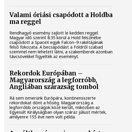
Valami óriási csapódott a Holdba
ma reggel
Rendhagyó esemény zajlott le kedden reggel.
Magyar idő szerint 8:35 körül a Hold felszínébe
csapódott a SpaceX egyik Falcon–9 rakétájának
felső fokozata. A becsapódást a Földről szabad
szemmel nem lehetett látni, a szakemberek azonban
távcsövekkel figyelték az eseményt.
Rekordok Európában –
Magyarország a legforróbb,
Angliában szárazság tombol
Rá sem ismerünk Európára, kontinensszerte
rekordokat dönt a hőség. Magyarország a
legforróbb országok közé került, miközben az
Egyesült Királyságban olyan száraz júliust mértek,
amilyenre 155 éve nem volt példa.