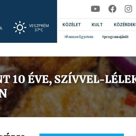
KÖZÉLET
KULT
KÖZÉRDEK
VESZPRÉM
6.
37°C
#Pannon Egyetem
#programajánló