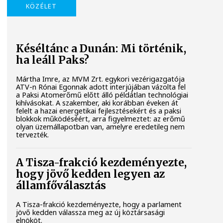
KÖZÉLET
Késéltánc a Dunán: Mi történik,
ha leáll Paks?
Mártha Imre, az MVM Zrt. egykori vezérigazgatója
ATV-n Rónai Egonnak adott interjújában vázolta fel
a Paksi Atomerőmű előtt álló példátlan technológiai
kihívásokat. A szakember, aki korábban éveken át
felelt a hazai energetikai fejlesztésekért és a paksi
blokkok működéséért, arra figyelmeztet: az erőmű
olyan üzemállapotban van, amelyre eredetileg nem
tervezték.
A Tisza-frakció kezdeményezte,
hogy jövő kedden legyen az
államfőválasztás
A Tisza-frakció kezdeményezte, hogy a parlament
jövő kedden válassza meg az új köztársasági
elnököt.