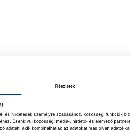
Részletek
ál
mak és hirdetések személyre szabásához, közösségi funkciók biz
hez. Ezenkívül közösségi média-, hirdető- és elemező partner
zó adatait, akik kombinálhatják az adatokat más olyan adatokka