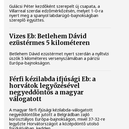
Gulácsi Péter kezdőként szerepelt új csapata, a
Villarreal szerdai edzőmérkőzésén, melyet 1-0-ra
nyert meg a spanyol labdarúgó-bajnokságban
szereplő együttes.
Vizes Eb: Betlehem Dávid
ezüstérmes 5 kilométeren
Betlehem Dávid ezüstérmet nyert szerdán a nyíltvízi
úszók 5 kilométeres versenyszámában a párizsi
Európa-bajnokságon.
Férfi kézilabda ifjúsági Eb: a
horvátok legyőzésével
negyeddöntős a magyar
válogatott
A magyar férfi ifjúsági kézilabda-válogatott
negyeddöntőbe jutott a Belgrádban zajló
korosztályos Európa-bajnokságon, mivel 37-32-re
legyőzte Horvátországot a középdöntő utolsó
fordulójában, kedden.