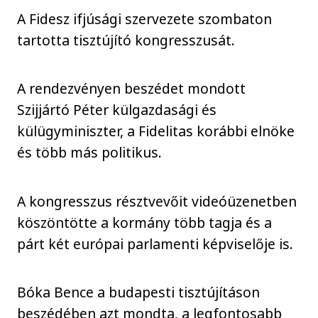
A Fidesz ifjúsági szervezete szombaton
tartotta tisztújító kongresszusát.
A rendezvényen beszédet mondott
Szijjártó Péter külgazdasági és
külügyminiszter, a Fidelitas korábbi elnöke
és több más politikus.
A kongresszus résztvevőit videóüzenetben
köszöntötte a kormány több tagja és a
párt két európai parlamenti képviselője is.
Bóka Bence a budapesti tisztújításon
beszédében azt mondta, a legfontosabb