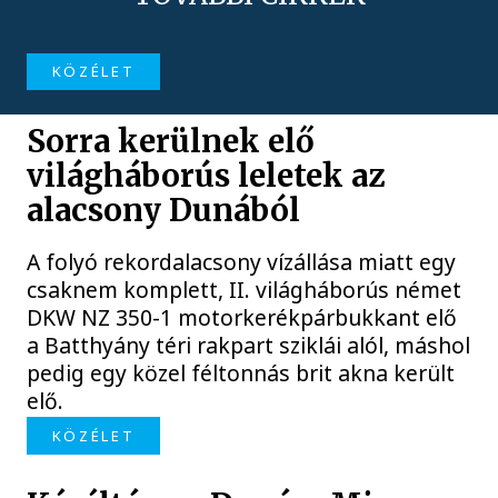
KÖZÉLET
Sorra kerülnek elő
világháborús leletek az
alacsony Dunából
A folyó rekordalacsony vízállása miatt egy
csaknem komplett, II. világháborús német
DKW NZ 350-1 motorkerékpárbukkant elő
a Batthyány téri rakpart sziklái alól, máshol
pedig egy közel féltonnás brit akna került
elő.
KÖZÉLET