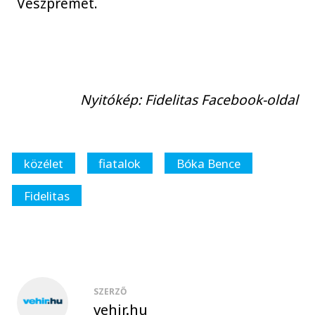
Veszprémet.
Nyitókép: Fidelitas Facebook-oldal
közélet
fiatalok
Bóka Bence
Fidelitas
SZERZŐ
vehir.hu