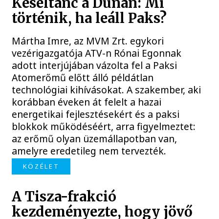
Késéltánc a Dunán: Mi
történik, ha leáll Paks?
Mártha Imre, az MVM Zrt. egykori
vezérigazgatója ATV-n Rónai Egonnak
adott interjújában vázolta fel a Paksi
Atomerőmű előtt álló példátlan
technológiai kihívásokat. A szakember, aki
korábban éveken át felelt a hazai
energetikai fejlesztésekért és a paksi
blokkok működéséért, arra figyelmeztet:
az erőmű olyan üzemállapotban van,
amelyre eredetileg nem tervezték.
KÖZÉLET
A Tisza-frakció
kezdeményezte, hogy jövő