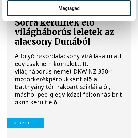
Megtagad
Sorra kerülnek elő
világháborús leletek az
alacsony Dunából
A folyó rekordalacsony vízállása miatt
egy csaknem komplett, II.
világháborús német DKW NZ 350-1
motorkerékpárbukkant elő a
Batthyány téri rakpart sziklái alól,
máshol pedig egy közel féltonnás brit
akna került elő.
KÖZÉLET