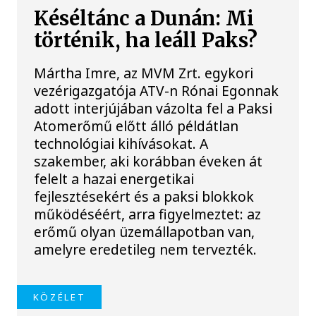
Késéltánc a Dunán: Mi
történik, ha leáll Paks?
Mártha Imre, az MVM Zrt. egykori
vezérigazgatója ATV-n Rónai Egonnak
adott interjújában vázolta fel a Paksi
Atomerőmű előtt álló példátlan
technológiai kihívásokat. A
szakember, aki korábban éveken át
felelt a hazai energetikai
fejlesztésekért és a paksi blokkok
működéséért, arra figyelmeztet: az
erőmű olyan üzemállapotban van,
amelyre eredetileg nem tervezték.
KÖZÉLET