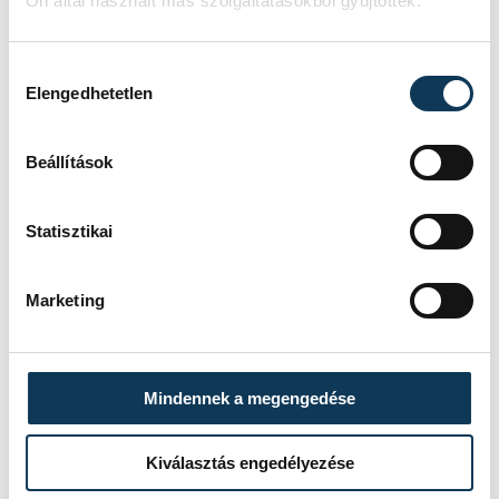
Ön által használt más szolgáltatásokból gyűjtöttek.
Hozzájárulás kiválasztása
Elengedhetetlen
Beállítások
Statisztikai
Marketing
Mindennek a megengedése
Kiválasztás engedélyezése
TOVÁBBI CIKKEK
KÖZÉLET