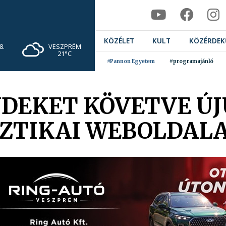
KÖZÉLET
KULT
KÖZÉRDEK
VESZPRÉM
8.
21°C
#Pannon Egyetem
#programajánló
NDEKET KÖVETVE Ú
ZTIKAI WEBOLDAL