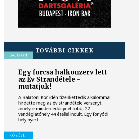
TOVÁBBI CIKKEK
BALATON
Egy furcsa halkonzerv lett
az Év Strandétele -
mutatjuk!
A Balatoni Kör idén tizenkettedik alkalommal
hirdette meg az év strandétele versenyt,
amelyre minden eddiginél több, 22
vendéglátóhely 44 étellel indult. Egy fonyódi
hely nyert...
KÖZÉLET