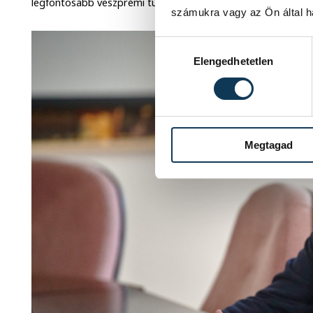
legfontosabb veszprémi turisztikai attrakciókhoz.
számukra vagy az Ön által ha
Hozzájárulás kiválasztása
Elengedhetetlen
Megtagad