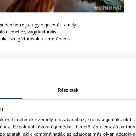
inden hétre jut egy bejelentés, amely
lis eleméhez, vagy kulturális
ikai szolgáltatások tekintetében is
 is meg kell jelennie
zta Porga Gyula.
Részletek
ál
mak és hirdetések személyre szabásához, közösségi funkciók biz
valamint a polgármester megemlítette,
hez. Ezenkívül közösségi média-, hirdető- és elemező partner
en lehessen majd belépőket váltani a
zó adatait, akik kombinálhatják az adatokat más olyan adatokka