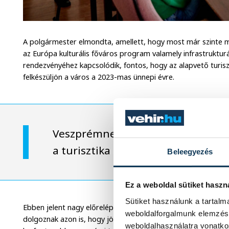
A polgármester elmondta, amellett, hogy most már szinte m
az Európa kulturális főváros program valamely infrastrukturá
rendezvényéhez kapcsolódik, fontos, hogy az alapvető turiszt
felkészüljön a város a 2023-mas ünnepi évre.
Veszprémnek mint önálló márkának
a turisztika területén – hangsúlyo
Beleegyezés
Ez a weboldal sütiket haszn
Sütiket használunk a tartal
Ebben jelent nagy előrelépést a most beüzemelt új honlap, 
weboldalforgalmunk elemzésé
dolgoznak azon is, hogy jövőre egy egységes jegyrendszerb
weboldalhasználatra vonatko