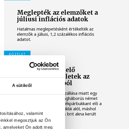
Meglepték az elemzőket a
júliusi inflációs adatok
Hatalmas meglepetésként értékelték az
elemzők a júliusi, 1,2 százalékos inflációs
adatot.
KÖZÉLET
Sorra kerülnek elő
világháborús leletek az
alacsony Dunából
A sütikről
A folyó rekordalacsony vízállása miatt egy
csaknem komplett, II. világháborús német
DKW NZ 350-1 motorkerékpárbukkant elő a
Batthyány téri rakpart sziklái alól, máshol
tosításához, valamint
pedig egy közel féltonnás brit akna került
elő.
einkkel megosztjuk az Ön
l, amelyeket Ön adott meg