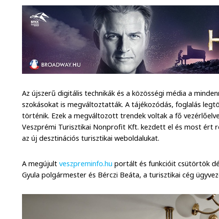
Az újszerű digitális technikák és a közösségi média a minden
szokásokat is megváltoztatták. A tájékozódás, foglalás leg
történik. Ezek a megváltozott trendek voltak a fő vezérlőel
Veszprémi Turisztikai Nonprofit Kft. kezdett el és most ért 
az új desztinációs turisztikai weboldalukat.
A megújult
veszpreminfo.hu
portált és funkcióit csütörtök 
Gyula polgármester és Bérczi Beáta, a turisztikai cég ügyvez