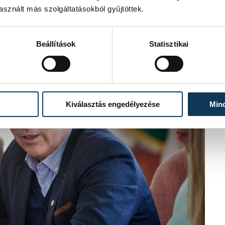
sznált más szolgáltatásokból gyűjtöttek.
Beállítások
Statisztikai
Kiválasztás engedélyezése
Min