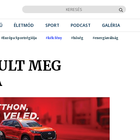
Ű
ÉLETMÓD
SPORT
PODCAST
GALÉRIA
#Európa Sportrégiója
#kék fény
#hőség
#energiaválság
JULT MEG
A