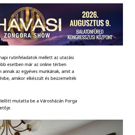
napi rutinfeladatok mellett az utazási
több esetben már az online térben
vei annak az egyéves munkának, amit a
révbe, amikor elkészült és beüzemelték
délelőtt mutatta be a Városházán Porga
etője.