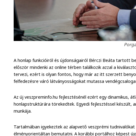
Porga
A honlap funkcióiról és újdonságairól Bérczi Beáta tartott 
először mindenki az online térben találkozik azzal a kiválasz
tervezi, ezért is olyan fontos, hogy már az itt szerzett ben
felfedezésre váró látványosságokat mutassa vendégcsaloga
Az új veszpreminfo.hu fejlesztésénél ezért egy dinamikus, át
honlapstruktúrára törekedtek. Egyedi fejlesztéssel készült,
munkája.
Tartalmában igyekeztek az alapvető veszprémi tudnivalókat 
élményorientáltan bemutatni. A korábbi portálhoz képest ú