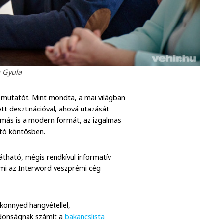
 Gyula
bemutatót. Mint mondta, a mai világban
tott desztinációval, ahová utazását
yomás is a modern formát, az izgalmas
tó köntösben.
látható, mégis rendkívül informatív
 ami az Interword veszprémi cég
könnyed hangvétellel,
jdonságnak számít a
bakancslista