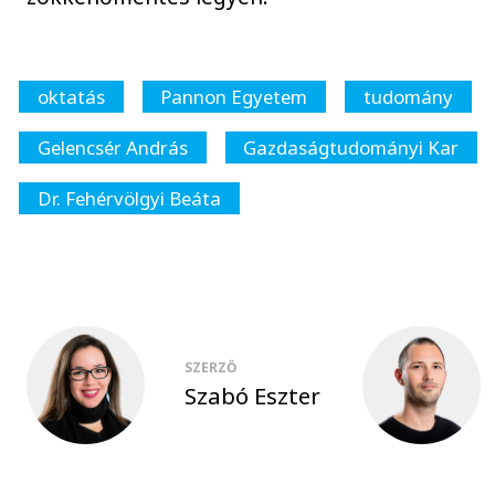
oktatás
Pannon Egyetem
tudomány
Gelencsér András
Gazdaságtudományi Kar
Dr. Fehérvölgyi Beáta
SZERZŐ
Szabó Eszter