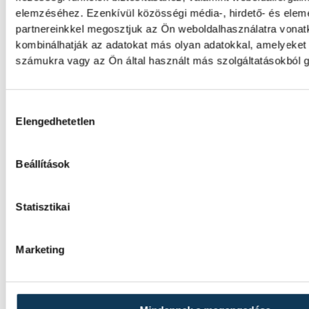
Valami óriási csapódott a H
elemzéséhez. Ezenkívül közösségi média-, hirdető- és ele
reggel
partnereinkkel megosztjuk az Ön weboldalhasználatra vonatk
kombinálhatják az adatokat más olyan adatokkal, amelyeket
Rendhagyó esemény zajlott le kedden regg
számukra vagy az Ön által használt más szolgáltatásokból g
idő szerint 8:35 körül a Hold felszínébe csa
SpaceX egyik Falcon–9 rakétájának felső fo
becsapódást a Földről szabad szemmel nem
Hozzájárulás kiválasztása
Elengedhetetlen
látni, a szakemberek azonban távcsövekkel 
eseményt.
Beállítások
KÖZÉLET
Statisztikai
Játék közben fedezik fel a 
Marketing
világát a veszprémi gyereke
Látványos kísérletek, kreatív feladatok és 