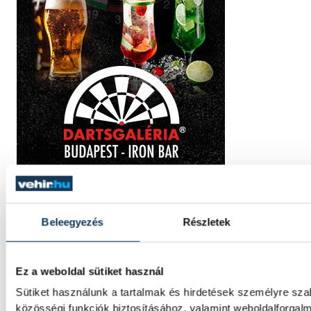
Beleegyezés
Részletek
TOVÁBBI CIKKEK
TUDOMÁNY
Ez a weboldal sütiket használ
Sütiket használunk a tartalmak és hirdetések személyre sz
közösségi funkciók biztosításához, valamint weboldalforgal