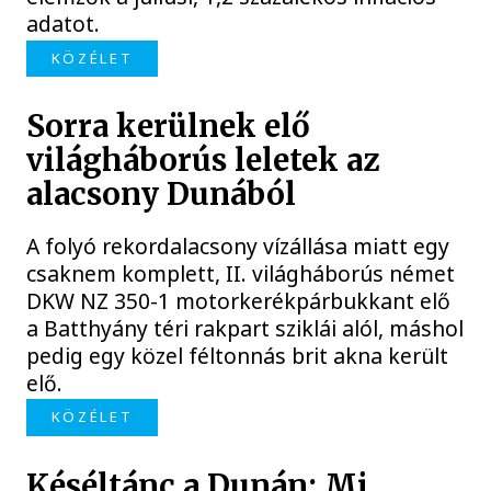
adatot.
KÖZÉLET
Sorra kerülnek elő
világháborús leletek az
alacsony Dunából
A folyó rekordalacsony vízállása miatt egy
csaknem komplett, II. világháborús német
DKW NZ 350-1 motorkerékpárbukkant elő
a Batthyány téri rakpart sziklái alól, máshol
pedig egy közel féltonnás brit akna került
elő.
KÖZÉLET
Késéltánc a Dunán: Mi