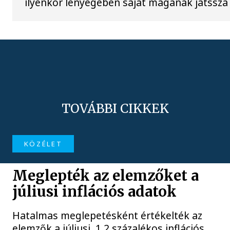
ilyenkor lényegében saját magának játssza 
TOVÁBBI CIKKEK
KÖZÉLET
Meglepték az elemzőket a
júliusi inflációs adatok
Hatalmas meglepetésként értékelték az
elemzők a júliusi, 1,2 százalékos inflációs