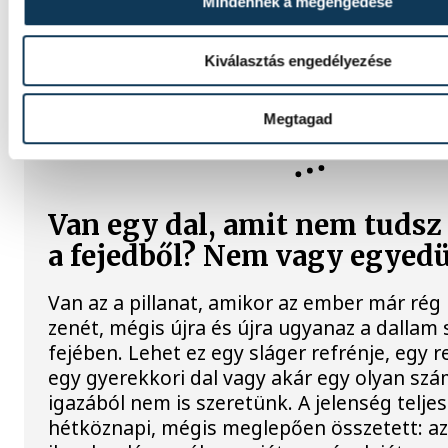
Mindennek a megengedése
élmény várja a gyerekeket a veszprémi Tin
Videónkban Balassa Marietta, a központ ve
mutatja be, hogyan teszik izgalmassá a
Kiválasztás engedélyezése
természettudományok megismerését.
Megtagad
KÖZÉLET
Van egy dal, amit nem tudsz
a fejedből? Nem vagy egyedü
Van az a pillanat, amikor az ember már rég
zenét, mégis újra és újra ugyanaz a dallam 
fejében. Lehet ez egy sláger refrénje, egy 
egy gyerekkori dal vagy akár egy olyan szám
igazából nem is szeretünk. A jelenség telje
hétköznapi, mégis meglepően összetett: a