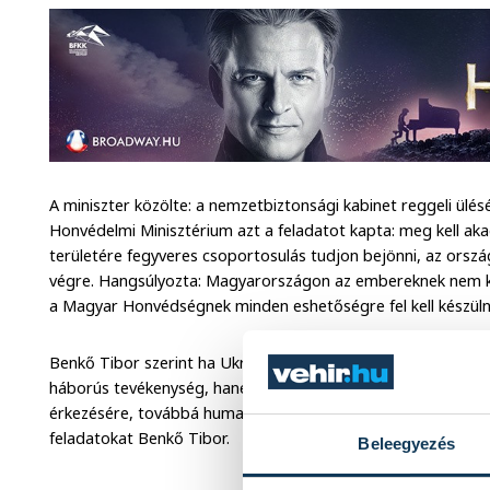
A miniszter közölte: a nemzetbiztonsági kabinet reggeli ülés
Honvédelmi Minisztérium azt a feladatot kapta: meg kell a
területére fegyveres csoportosulás tudjon bejönni, az orsz
végre. Hangsúlyozta: Magyarországon az embereknek nem kell 
a Magyar Honvédségnek minden eshetőségre fel kell készüln
Benkő Tibor szerint ha Ukrajnában a helyzet eszkalálódik, ne
háborús tevékenység, hanem az kiterjedhet Kijev, Kárpátalja
érkezésére, továbbá humanitárius feladatokra is fel kell kés
feladatokat Benkő Tibor.
Beleegyezés