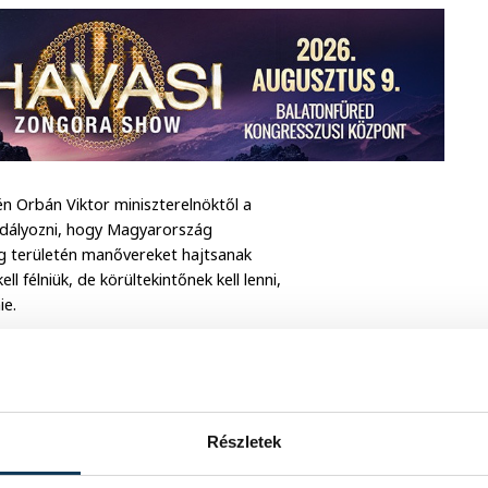
én Orbán Viktor miniszterelnöktől a
kadályozni, hogy Magyarország
ág területén manővereket hajtsanak
félniük, de körültekintőnek kell lenni,
ie.
mcsak Ukrajna keleti részén lesz
 irányába is. A határokon menekültek
zülniük a katonáknak – ismertette a
Részletek