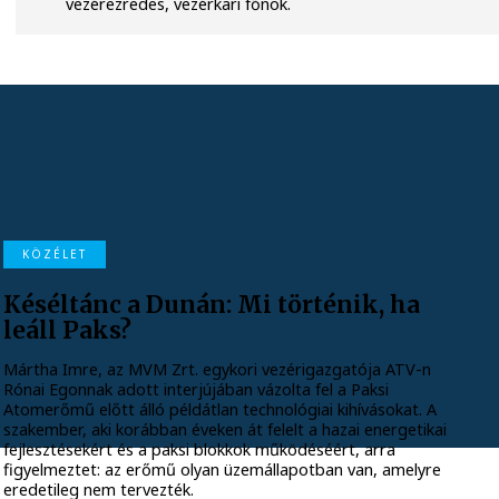
vezérezredes, vezérkari főnök.
KÖZÉLET
Késéltánc a Dunán: Mi történik, ha
leáll Paks?
Mártha Imre, az MVM Zrt. egykori vezérigazgatója ATV-n
Rónai Egonnak adott interjújában vázolta fel a Paksi
Atomerőmű előtt álló példátlan technológiai kihívásokat. A
szakember, aki korábban éveken át felelt a hazai energetikai
fejlesztésekért és a paksi blokkok működéséért, arra
figyelmeztet: az erőmű olyan üzemállapotban van, amelyre
eredetileg nem tervezték.