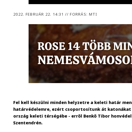
2022. FEBRUÁR 22. 14:31
//
FORRÁS: MTI
Fel kell készülni minden helyzetre a keleti határ me
határvédelemre, ezért csoportosítunk át katonákat 
ország keleti térségébe - erről Benkő Tibor honvéde
Szentendrén.