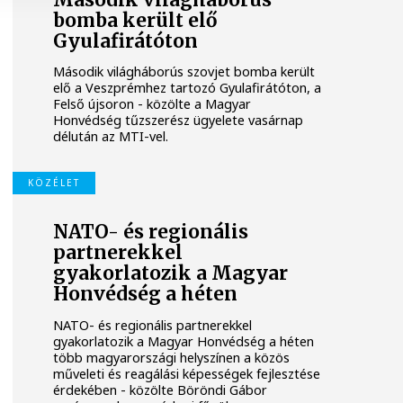
bomba került elő
Gyulafirátóton
Második világháborús szovjet bomba került
elő a Veszprémhez tartozó Gyulafirátóton, a
Felső újsoron - közölte a Magyar
Honvédség tűzszerész ügyelete vasárnap
délután az MTI-vel.
KÖZÉLET
NATO- és regionális
partnerekkel
gyakorlatozik a Magyar
Honvédség a héten
NATO- és regionális partnerekkel
gyakorlatozik a Magyar Honvédség a héten
több magyarországi helyszínen a közös
műveleti és reagálási képességek fejlesztése
érdekében - közölte Böröndi Gábor