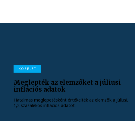
KÖZÉLET
Meglepték az elemzőket a júliusi
inflációs adatok
Hatalmas meglepetésként értékelték az elemzők a júliusi,
1,2 százalékos inflációs adatot.