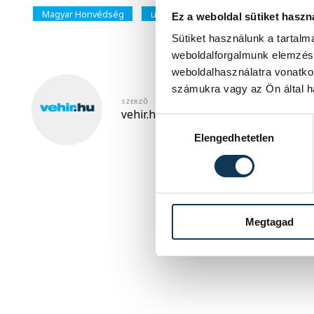
Magyar Honvédség
ukrajnai háború
Ukrajna
Be
Ez a weboldal sütiket haszn
Sütiket használunk a tartal
weboldalforgalmunk elemzésé
weboldalhasználatra vonatko
számukra vagy az Ön által ha
SZERZŐ
vehir.hu
Hozzájárulás kiválasztása
Elengedhetetlen
Megtagad