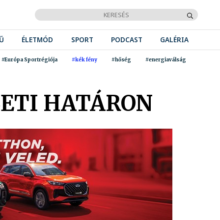
Ű
ÉLETMÓD
SPORT
PODCAST
GALÉRIA
#Európa Sportrégiója
#kék fény
#hőség
#energiaválság
LETI HATÁRON