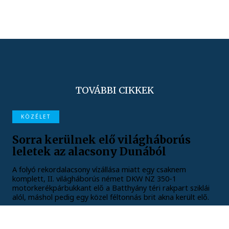
TOVÁBBI CIKKEK
KÖZÉLET
Sorra kerülnek elő világháborús
leletek az alacsony Dunából
A folyó rekordalacsony vízállása miatt egy csaknem
komplett, II. világháborús német DKW NZ 350-1
motorkerékpárbukkant elő a Batthyány téri rakpart sziklái
alól, máshol pedig egy közel féltonnás brit akna került elő.