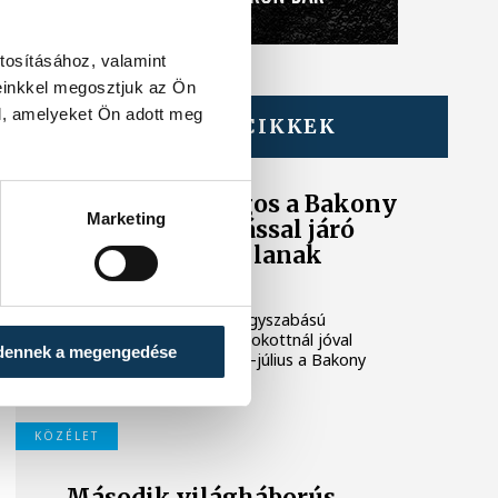
tosításához, valamint
einkkel megosztjuk az Ön
l, amelyeket Ön adott meg
TOVÁBBI CIKKEK
BAKONY
Harcoktól hangos a Bakony
Marketing
- erős hanghatással járó
gyakorlatok zajlanak
éjszaka is
A Magyar Honvédség nagyszabású
kiképzései miatt a megszokottnál jóval
dennek a megengedése
hangosabb lehet a június-július a Bakony
térségében.
KÖZÉLET
Második világháborús