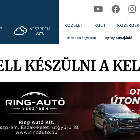
KÖZÉLET
KULT
KÖZÉRDEK
VESZPRÉM
7.
32°C
#Pannon Egyetem
#programajánló
ELL KÉSZÜLNI A KE