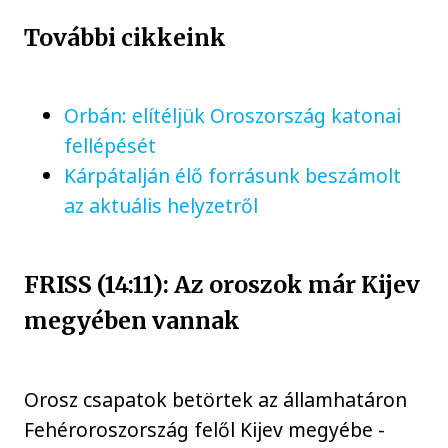
További cikkeink
Orbán: elítéljük Oroszország katonai
fellépését
Kárpátalján élő forrásunk beszámolt
az aktuális helyzetről
FRISS (14:11): Az oroszok már Kijev
megyében vannak
Orosz csapatok betörtek az államhatáron
Fehéroroszország felől Kijev megyébe -