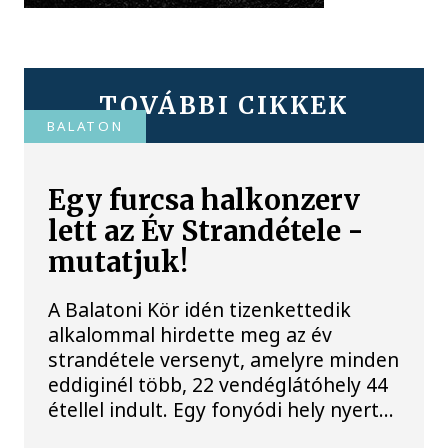
TOVÁBBI CIKKEK
BALATON
Egy furcsa halkonzerv
lett az Év Strandétele -
mutatjuk!
A Balatoni Kör idén tizenkettedik
alkalommal hirdette meg az év
strandétele versenyt, amelyre minden
eddiginél több, 22 vendéglátóhely 44
étellel indult. Egy fonyódi hely nyert...