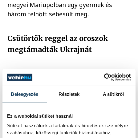
megyei Mariupolban egy gyermek és
három felnőtt sebesült meg.
Csütörtök reggel az oroszok
megtámadták Ukrajnát
Az UNIAN hírügynökség jelentése szerint
legalább négy robbanás történt a kelet-
ukrajnai Kramatorszkban, egy erőteljes
Beleegyezés
Részletek
A sütikről
robbanás a déli országrészben lévő
Odesszában, továbbá a keleti
Ez a weboldal sütiket használ
országrészben Harkivban és az Azovi-
Sütiket használunk a tartalmak és hirdetések személyre
tenger partján fekvő Bergyanszkban.
szabásához, közösségi funkciók biztosításához,