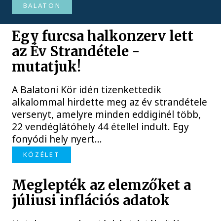
BALATON
Egy furcsa halkonzerv lett
az Év Strandétele -
mutatjuk!
A Balatoni Kör idén tizenkettedik
alkalommal hirdette meg az év strandétele
versenyt, amelyre minden eddiginél több,
22 vendéglátóhely 44 étellel indult. Egy
fonyódi hely nyert...
KÖZÉLET
Meglepték az elemzőket a
júliusi inflációs adatok