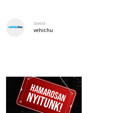
SZERZŐ
vehir.hu