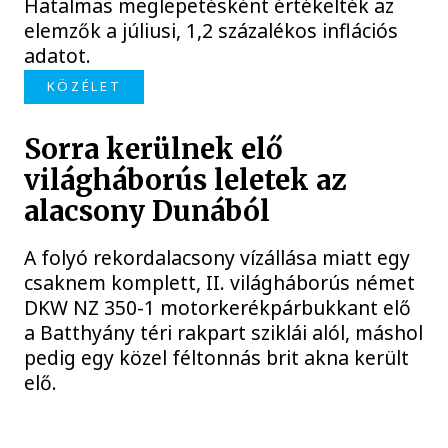
Hatalmas meglepetésként értékelték az
elemzők a júliusi, 1,2 százalékos inflációs
adatot.
KÖZÉLET
Sorra kerülnek elő
világháborús leletek az
alacsony Dunából
A folyó rekordalacsony vízállása miatt egy
csaknem komplett, II. világháborús német
DKW NZ 350-1 motorkerékpárbukkant elő
a Batthyány téri rakpart sziklái alól, máshol
pedig egy közel féltonnás brit akna került
elő.