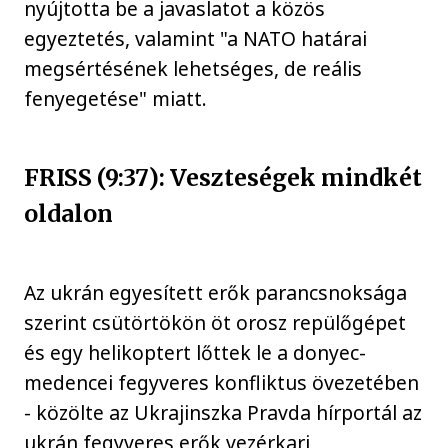
nyújtotta be a javaslatot a közös
egyeztetés, valamint "a NATO határai
megsértésének lehetséges, de reális
fenyegetése" miatt.
FRISS (9:37): Veszteségek mindkét
oldalon
Az ukrán egyesített erők parancsnoksága
szerint csütörtökön öt orosz repülőgépet
és egy helikoptert lőttek le a donyec-
medencei fegyveres konfliktus övezetében
- közölte az Ukrajinszka Pravda hírportál az
ukrán fegyveres erők vezérkari