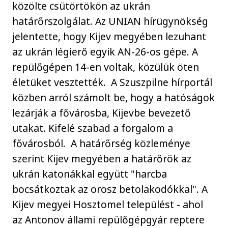
közölte csütörtökön az ukrán
határőrszolgálat. Az UNIAN hírügynökség
jelentette, hogy Kijev megyében lezuhant
az ukrán légierő egyik AN-26-os gépe. A
repülőgépen 14-en voltak, közülük öten
életüket vesztették. A Szuszpilne hírportál
közben arról számolt be, hogy a hatóságok
lezárják a fővárosba, Kijevbe bevezető
utakat. Kifelé szabad a forgalom a
fővárosból. A határőrség közleménye
szerint Kijev megyében a határőrök az
ukrán katonákkal együtt "harcba
bocsátkoztak az orosz betolakodókkal". A
Kijev megyei Hosztomel települést - ahol
az Antonov állami repülőgépgyár reptere