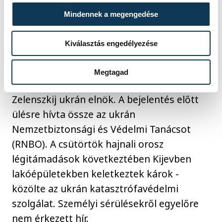
támadják öt régióban, Luhanszk, Szumi,
Mindennek a megengedése
Harkiv, Csernyihiv és Zsitomir megyékben,
valamint a Krím-félsziget felől.
Kiválasztás engedélyezése
Hadiállapotot vezettek be Ukrajnában -
Megtagad
jelentette be csütörtökön Volodimir
Zelenszkij ukrán elnök. A bejelentés előtt
ülésre hívta össze az ukrán
Nemzetbiztonsági és Védelmi Tanácsot
(RNBO). A csütörtök hajnali orosz
légitámadások következtében Kijevben
lakóépületekben keletkeztek károk -
közölte az ukrán katasztrófavédelmi
szolgálat. Személyi sérülésekről egyelőre
nem érkezett hír.