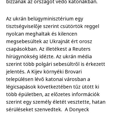
bízzanak az országot védő katonákban.
Az ukrán belügyminisztérium egy
tisztségviselője szerint csütörtök reggel
nyolcan meghaltak és kilencen
megsebesültek az Ukrajnát ért orosz
csapásokban. Az illetékest a Reuters
hírügynökség idézte. Az ukrán média
szerint több polgári sebesültről is érkezett
jelentés. A Kijev környéki Brovari
településen lévő katonai városban a
légicsapások következtében tűz ütött ki
több épületben, az előzetes információk
szerint egy személy életét vesztette, hatan
sérüléseket szenvedtek. A Donyeck