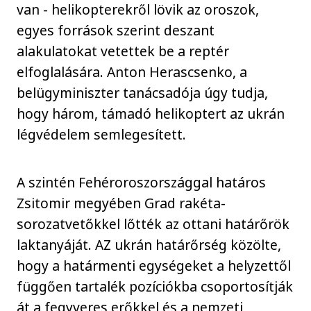
van - helikopterekről lövik az oroszok,
egyes források szerint deszant
alakulatokat vetettek be a reptér
elfoglalására. Anton Herascsenko, a
belügyminiszter tanácsadója úgy tudja,
hogy három, támadó helikoptert az ukrán
légvédelem semlegesített.
A szintén Fehéroroszországgal határos
Zsitomir megyében Grad rakéta-
sorozatvetőkkel lőtték az ottani határőrök
laktanyáját. AZ ukrán határőrség közölte,
hogy a határmenti egységeket a helyzettől
függően tartalék pozíciókba csoportosítják
át a fegyveres erőkkel és a nemzeti