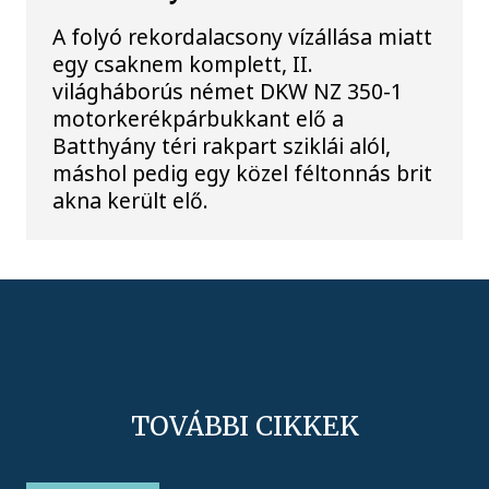
A folyó rekordalacsony vízállása miatt
egy csaknem komplett, II.
világháborús német DKW NZ 350-1
motorkerékpárbukkant elő a
Batthyány téri rakpart sziklái alól,
máshol pedig egy közel féltonnás brit
akna került elő.
TOVÁBBI CIKKEK