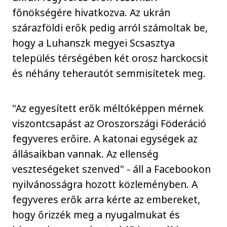
főnökségére hivatkozva. Az ukrán
szárazföldi erők pedig arról számoltak be,
hogy a Luhanszk megyei Scsasztya
település térségében két orosz harckocsit
és néhány teherautót semmisítetek meg.
"Az egyesített erők méltóképpen mérnek
viszontcsapást az Oroszországi Föderáció
fegyveres erőire. A katonai egységek az
állásaikban vannak. Az ellenség
veszteségeket szenved" - áll a Facebookon
nyilvánosságra hozott közleményben. A
fegyveres erők arra kérte az embereket,
hogy őrizzék meg a nyugalmukat és