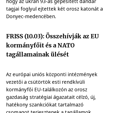
hogy az ukrán 93-as gépesített dandár
tagjai foglyul ejtettek két orosz katonát a
Donyec-medencében.
FRISS (10.03): Összehívják az EU
kormányfőit és a NATO
tagállamainak ülését
Az európai uniós központi intézmények
vezetői a csütörtök esti rendkívüli
kormányfői EU-találkozón az orosz
gazdaság stratégiai ágazatait célzó, új,
hatékony szankciókat tartalmazó
csomagot terjesztenek a tagállamok