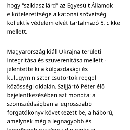
hogy "sziklaszilárd" az Egyesült Államok
elkötelezettsége a katonai szövetség
kollektív védelem elvét tartalmazó 5. cikke
mellett.
Magyarország kiáll Ukrajna területi
integritása és szuverenitása mellett -
jelentette ki a külgazdasági és
külügyminiszter csütörtök reggel
közösségi oldalán. Szijjártó Péter élő
bejelentkezésében azt mondta: a
szomszédságban a legrosszabb
forgatókönyv következett be, a háború,
amelynek még a legnagyobb és
legerősebb országok diplomáciai