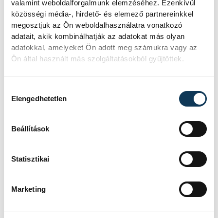
Közben a Donyec-medencei frontvonalon a
valamint weboldalforgalmunk elemzéséhez. Ezenkívül
szakadárok erőteljes tüzérségi tűz alá
közösségi média-, hirdető- és elemező partnereinkkel
megosztjuk az Ön weboldalhasználatra vonatkozó
vették az ukrán fegyveres erők állásait. A
adatait, akik kombinálhatják az adatokat más olyan
fővárosban, Kijevben a Boriszpil
adatokkal, amelyeket Ön adott meg számukra vagy az
nemzetközi repülőtér felől hallottak
Ön által használt más szolgáltatásokból gyűjtöttek.
szemtanúk robbanást, illetve a Dnyeper
folyó balpartján lévő kerületekben.
Hozzájárulás kiválasztása
Elengedhetetlen
Az Ukrajnát ért orosz támadás
Beállítások
Fehéroroszországból, Oroszországból és a
Moszkva által önkényesen elcsatolt Krím
Statisztikai
félszigetről indult - közölte csütörtökön az
ukrán határőrszolgálat. A határmenti
Marketing
ellenőrzőpontokat tüzérséggel,
nehézfegyverekkel és kézi lőfegyverekkel