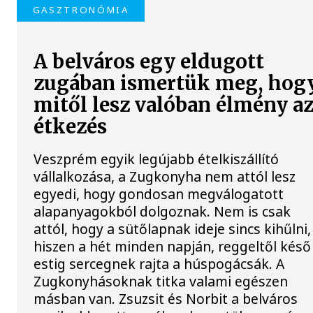
GASZTRONÓMIA
A belváros egy eldugott
zugában ismertük meg, hog
mitől lesz valóban élmény a
étkezés
Veszprém egyik legújabb ételkiszállító
vállalkozása, a Zugkonyha nem attól lesz
egyedi, hogy gondosan megválogatott
alapanyagokból dolgoznak. Nem is csak
attól, hogy a sütőlapnak ideje sincs kihűlni,
hiszen a hét minden napján, reggeltől késő
estig sercegnek rajta a húspogácsák. A
Zugkonyhásoknak titka valami egészen
másban van. Zsuzsit és Norbit a belváros