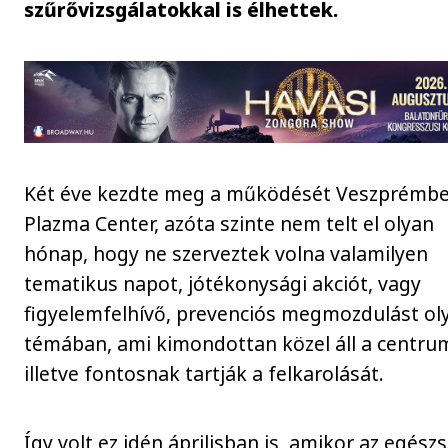
szűrővizsgálatokkal is élhettek.
Két éve kezdte meg a működését Veszprémbe
Plazma Center, azóta szinte nem telt el olyan
hónap, hogy ne szerveztek volna valamilyen
tematikus napot, jótékonysági akciót, vagy
figyelemfelhívő, prevenciós megmozdulást ol
témában, ami kimondottan közel áll a centru
illetve fontosnak tartják a felkarolását.
Így volt ez idén áprilisban is, amikor az egész