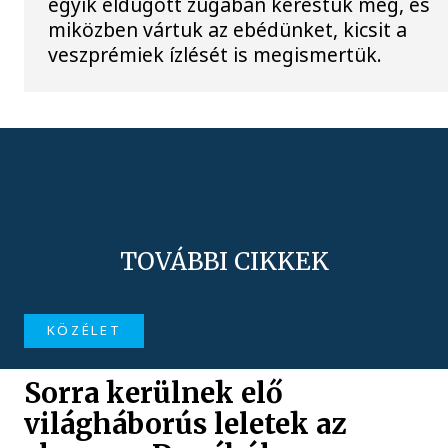
egyik eldugott zugában kerestük meg, és
miközben vártuk az ebédünket, kicsit a
veszprémiek ízlését is megismertük.
TOVÁBBI CIKKEK
KÖZÉLET
Sorra kerülnek elő
világháborús leletek az