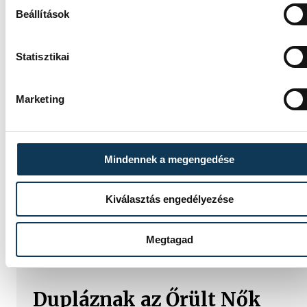
Beállítások
Statisztikai
Marketing
Mindennek a megengedése
Kiválasztás engedélyezése
TOVÁBBI CIKKEK
Megtagad
ŐRÜLT NŐK KETRECE
Dupláznak az Őrült Nők