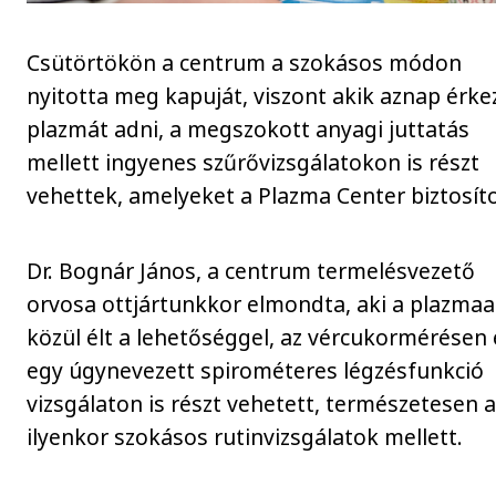
Csütörtökön a centrum a szokásos módon
nyitotta meg kapuját, viszont akik aznap érke
plazmát adni, a megszokott anyagi juttatás
mellett ingyenes szűrővizsgálatokon is részt
vehettek, amelyeket a Plazma Center biztosíto
Dr. Bognár János, a centrum termelésvezető
orvosa ottjártunkkor elmondta, aki a plazma
közül élt a lehetőséggel, az vércukormérésen 
egy úgynevezett spirométeres légzésfunkció
vizsgálaton is részt vehetett, természetesen a
ilyenkor szokásos rutinvizsgálatok mellett.