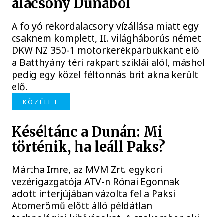
alacsony Dunából
A folyó rekordalacsony vízállása miatt egy
csaknem komplett, II. világháborús német
DKW NZ 350-1 motorkerékpárbukkant elő
a Batthyány téri rakpart sziklái alól, máshol
pedig egy közel féltonnás brit akna került
elő.
KÖZÉLET
Késéltánc a Dunán: Mi
történik, ha leáll Paks?
Mártha Imre, az MVM Zrt. egykori
vezérigazgatója ATV-n Rónai Egonnak
adott interjújában vázolta fel a Paksi
Atomerőmű előtt álló példátlan