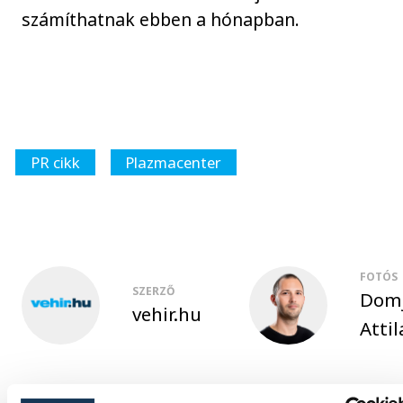
számíthatnak ebben a hónapban.
PR cikk
Plazmacenter
FOTÓS
SZERZŐ
Dom
vehir.hu
Attil