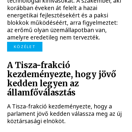
technológiai kihívásokat. A szakember, aki
korábban éveken át felelt a hazai
energetikai fejlesztésekért és a paksi
blokkok működéséért, arra figyelmeztet:
az erőmű olyan üzemállapotban van,
amelyre eredetileg nem tervezték.
KÖZÉLET
A Tisza-frakció
kezdeményezte, hogy jövő
kedden legyen az
államfőválasztás
A Tisza-frakció kezdeményezte, hogy a
parlament jövő kedden válassza meg az új
köztársasági elnököt.