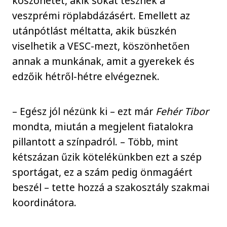
köszönetet, akik sokat tesznek a
veszprémi röplabdázásért. Emellett az
utánpótlást méltatta, akik büszkén
viselhetik a VESC-mezt, köszönhetően
annak a munkának, amit a gyerekek és
edzőik hétről-hétre elvégeznek.
– Egész jól nézünk ki – ezt már
Fehér Tibor
mondta, miután a megjelent fiatalokra
pillantott a színpadról. – Több, mint
kétszázan űzik kötelékünkben ezt a szép
sportágat, ez a szám pedig önmagáért
beszél – tette hozzá a szakosztály szakmai
koordinátora.