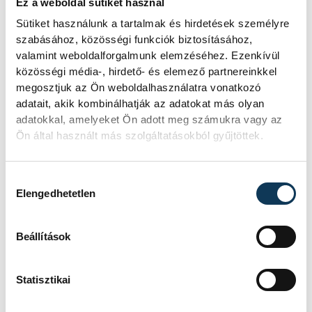
Ez a weboldal sütiket használ
FOTÓS
SZERZŐ
Sütiket használunk a tartalmak és hirdetések személyre
Domján
vehir.hu
szabásához, közösségi funkciók biztosításához,
Attila
valamint weboldalforgalmunk elemzéséhez. Ezenkívül
közösségi média-, hirdető- és elemező partnereinkkel
megosztjuk az Ön weboldalhasználatra vonatkozó
adatait, akik kombinálhatják az adatokat más olyan
Események
adatokkal, amelyeket Ön adott meg számukra vagy az
Ön által használt más szolgáltatásokból gyűjtöttek.
Hozzájárulás kiválasztása
KORÁBBI ESEMÉNYEK BETÖLTÉSE
Elengedhetetlen
Beállítások
SOROZAT
NŐI RÖPLABDA NB I LIGA,
DÖNTŐ, 2025/26
Statisztikai
HAZAI
VEHIR-VESC
VENDÉG
BVSC-ZUGLÓ