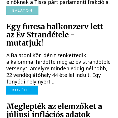
elnöknek a Tisza párt parlamenti frakciója.
BALATON
Egy furcsa halkonzerv lett
az Év Strandétele -
mutatjuk!
A Balatoni Kör idén tizenkettedik
alkalommal hirdette meg az év strandétele
versenyt, amelyre minden eddiginél több,
22 vendéglátóhely 44 étellel indult. Egy
fonyódi hely nyert...
KÖZÉLET
Meglepték az elemzőket a
júliusi inflációs adatok