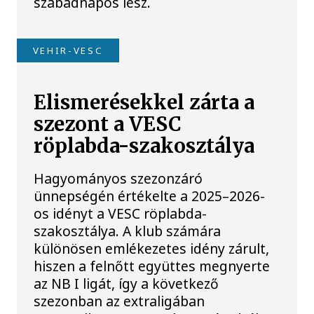
szabadnapos lesz.
VEHIR-VESC
Elismerésekkel zárta a
szezont a VESC
röplabda-szakosztálya
Hagyományos szezonzáró
ünnepségén értékelte a 2025–2026-
os idényt a VESC röplabda-
szakosztálya. A klub számára
különösen emlékezetes idény zárult,
hiszen a felnőtt együttes megnyerte
az NB I ligát, így a következő
szezonban az extraligában