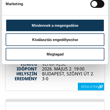
IDŐPONT
2026. ÁPRILIS 26. 16:00
Marketing
HELYSZÍN
VESZPRÉM, TÁNCSICS
MIHÁLY SZAKGIMNÁZIUM
EREDMÉNY
3-0
RÉSZLETEK
Mindennek a megengedése
Kiválasztás engedélyezése
SOROZAT
NŐI RÖPLABDA NB I LIGA,
DÖNTŐ, 2025/26
Megtagad
HAZAI
BVSC-ZUGLÓ
VENDÉG
VEHIR-VESC
IDŐPONT
2026. MÁJUS 2. 19:00
HELYSZÍN
BUDAPEST, SZŐNYI ÚT 2.
EREDMÉNY
3-0
RÉSZLETEK