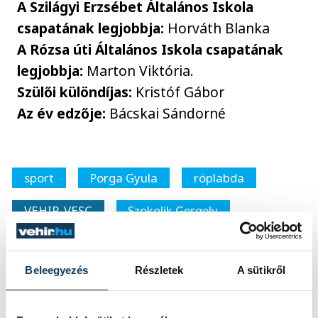
A Szilágyi Erzsébet Általános Iskola
csapatának legjobbja:
Horváth Blanka
A Rózsa úti Általános Iskola csapatának
legjobbja:
Marton Viktória.
Szülői különdíjas:
Kristóf Gábor
Az év edzője:
Bácskai Sándorné
sport
Porga Gyula
röplabda
VEHIR-VESC
Szokolik Gergely
Fehér Tibor
Beleegyezés
Részletek
A sütikről