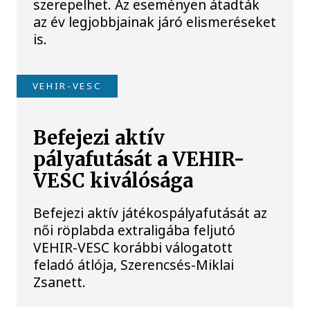
szerepelhet. Az eseményen átadták
az év legjobbjainak járó elismeréseket
is.
VEHIR-VESC
Befejezi aktív
pályafutását a VEHIR-
VESC kiválósága
Befejezi aktív játékospályafutását az
női röplabda extraligába feljutó
VEHIR-VESC korábbi válogatott
feladó átlója, Szerencsés-Miklai
Zsanett.