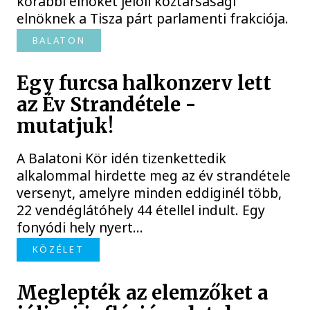
korábbi elnökét jelöli köztársasági
elnöknek a Tisza párt parlamenti frakciója.
BALATON
Egy furcsa halkonzerv lett
az Év Strandétele -
mutatjuk!
A Balatoni Kör idén tizenkettedik
alkalommal hirdette meg az év strandétele
versenyt, amelyre minden eddiginél több,
22 vendéglátóhely 44 étellel indult. Egy
fonyódi hely nyert...
KÖZÉLET
Meglepték az elemzőket a