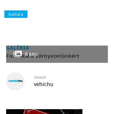
kultúra
GALÉRIA
8 kép
Fotókkal a környezetünkért
SZERZŐ
vehir.hu