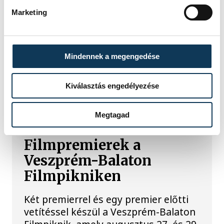
Malomvölgy Fesztiválon
Marketing
A magyar dzsessz- és világzene
kiemelkedő előadói lépnek fel az
augusztus 13-15. között, a lovasi
Mindennek a megengedése
Márffy-ház környezetében rendezett
Malomvölgy Fesztiválon.
Kiválasztás engedélyezése
KULTÚRA
Megtagad
Filmpremierek a
Veszprém-Balaton
Filmpikniken
Két premierrel és egy premier előtti
vetítéssel készül a Veszprém-Balaton