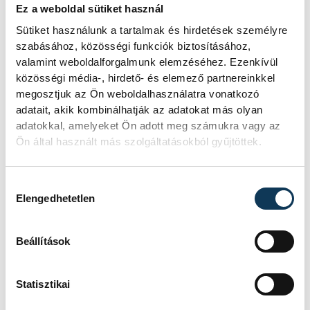
Ez a weboldal sütiket használ
Sütiket használunk a tartalmak és hirdetések személyre
szabásához, közösségi funkciók biztosításához,
valamint weboldalforgalmunk elemzéséhez. Ezenkívül
közösségi média-, hirdető- és elemező partnereinkkel
megosztjuk az Ön weboldalhasználatra vonatkozó
adatait, akik kombinálhatják az adatokat más olyan
adatokkal, amelyeket Ön adott meg számukra vagy az
Ön által használt más szolgáltatásokból gyűjtöttek.
TOVÁBBI CIKKEK
KULTÚRA
Hozzájárulás kiválasztása
Elengedhetetlen
A magyar dzsessz- és
világzene kiemelkedő
Beállítások
előadói lépnek fel az
augusztus 13-án kezdődő
Statisztikai