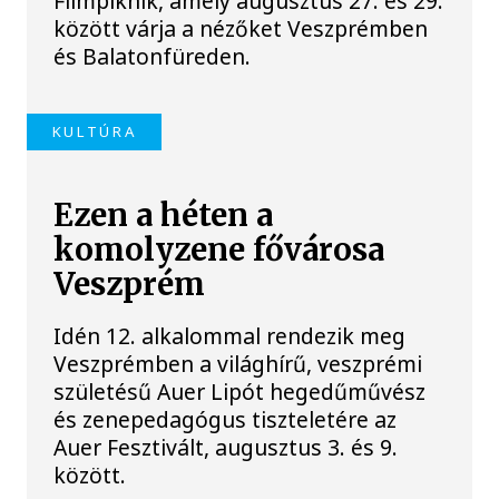
Filmpiknik, amely augusztus 27. és 29.
között várja a nézőket Veszprémben
és Balatonfüreden.
KULTÚRA
Ezen a héten a
komolyzene fővárosa
Veszprém
Idén 12. alkalommal rendezik meg
Veszprémben a világhírű, veszprémi
születésű Auer Lipót hegedűművész
és zenepedagógus tiszteletére az
Auer Fesztivált, augusztus 3. és 9.
között.