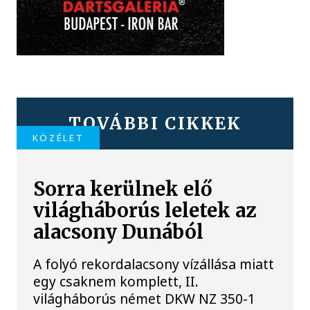
TOVÁBBI CIKKEK
KÖZÉLET
Sorra kerülnek elő
világháborús leletek az
alacsony Dunából
A folyó rekordalacsony vízállása miatt
egy csaknem komplett, II.
világháborús német DKW NZ 350-1