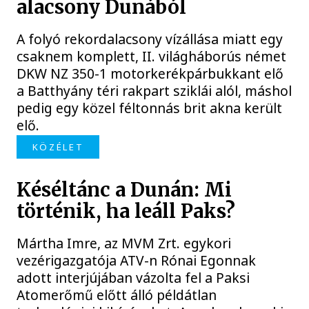
alacsony Dunából
A folyó rekordalacsony vízállása miatt egy
csaknem komplett, II. világháborús német
DKW NZ 350-1 motorkerékpárbukkant elő
a Batthyány téri rakpart sziklái alól, máshol
pedig egy közel féltonnás brit akna került
elő.
KÖZÉLET
Késéltánc a Dunán: Mi
történik, ha leáll Paks?
Mártha Imre, az MVM Zrt. egykori
vezérigazgatója ATV-n Rónai Egonnak
adott interjújában vázolta fel a Paksi
Atomerőmű előtt álló példátlan