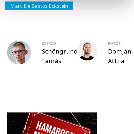
Marc De Bastos Eckstein
SZERZŐ
FOTÓS
Schöngrundtner
Domján
Tamás
Attila