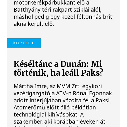
motorkerékpárbukkant elő a
Batthyány téri rakpart sziklái alól,
máshol pedig egy közel féltonnás brit
akna került elő.
KÖZÉLET
Késéltánc a Dunán: Mi
történik, ha leáll Paks?
Mártha Imre, az MVM Zrt. egykori
vezérigazgatója ATV-n Rónai Egonnak
adott interjújában vázolta fel a Paksi
Atomerőmű előtt álló példátlan
technológiai kihívásokat. A
szakember, aki korábban éveken át