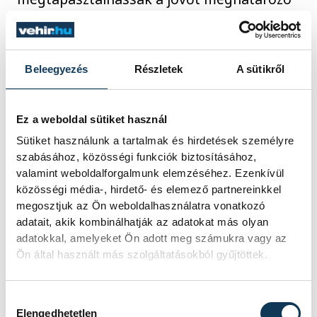
trendeket.
Beleegyezés
Részletek
A sütikről
Ez a weboldal sütiket használ
Sütiket használunk a tartalmak és hirdetések személyre
szabásához, közösségi funkciók biztosításához,
valamint weboldalforgalmunk elemzéséhez. Ezenkívül
közösségi média-, hirdető- és elemező partnereinkkel
megosztjuk az Ön weboldalhasználatra vonatkozó
adatait, akik kombinálhatják az adatokat más olyan
adatokkal, amelyeket Ön adott meg számukra vagy az
Ön által használt más szolgáltatásokból gyűjtöttek.
A szerdai irodamegnyitó vendégei
Hozzájárulás kiválasztása
megtekinthették az egyetem felső
Elengedhetetlen