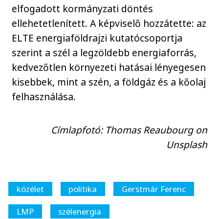
elfogadott kormányzati döntés
ellehetetlenített. A képviselő hozzátette: az
ELTE energiaföldrajzi kutatócsoportja
szerint a szél a legzöldebb energiaforrás,
kedvezőtlen környezeti hatásai lényegesen
kisebbek, mint a szén, a földgáz és a kőolaj
felhasználása.
Címlapfotó: Thomas Reaubourg on
Unsplash
közélet
politika
Gerstmár Ferenc
LMP
szélenergia