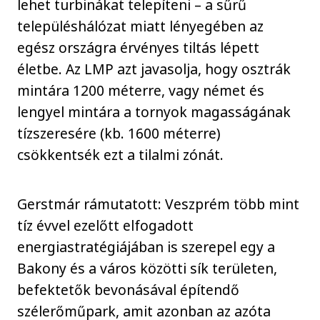
lehet turbinákat telepíteni – a sűrű
településhálózat miatt lényegében az
egész országra érvényes tiltás lépett
életbe. Az LMP azt javasolja, hogy osztrák
mintára 1200 méterre, vagy német és
lengyel mintára a tornyok magasságának
tízszeresére (kb. 1600 méterre)
csökkentsék ezt a tilalmi zónát.
Gerstmár rámutatott: Veszprém több mint
tíz évvel ezelőtt elfogadott
energiastratégiájában is szerepel egy a
Bakony és a város közötti sík területen,
befektetők bevonásával építendő
szélerőműpark, amit azonban az azóta