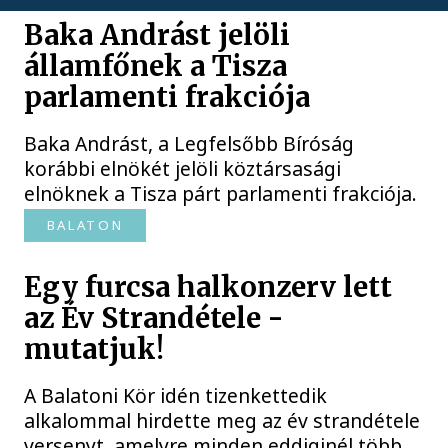
Baka Andrást jelöli
államfőnek a Tisza
parlamenti frakciója
Baka Andrást, a Legfelsőbb Bíróság
korábbi elnökét jelöli köztársasági
elnöknek a Tisza párt parlamenti frakciója.
BALATON
Egy furcsa halkonzerv lett
az Év Strandétele -
mutatjuk!
A Balatoni Kör idén tizenkettedik
alkalommal hirdette meg az év strandétele
versenyt, amelyre minden eddiginél több,