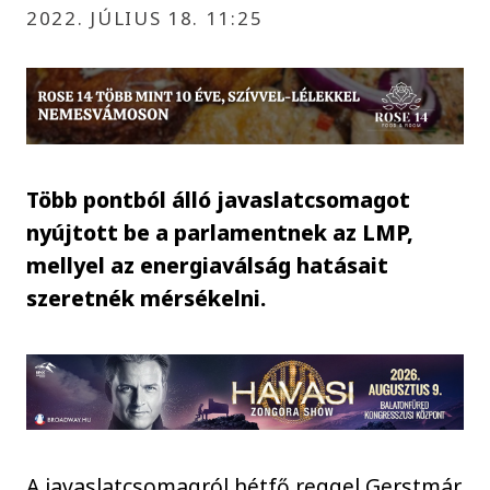
2022. JÚLIUS 18. 11:25
Több pontból álló javaslatcsomagot
nyújtott be a parlamentnek az LMP,
mellyel az energiaválság hatásait
szeretnék mérsékelni.
A javaslatcsomagról hétfő reggel Gerstmár