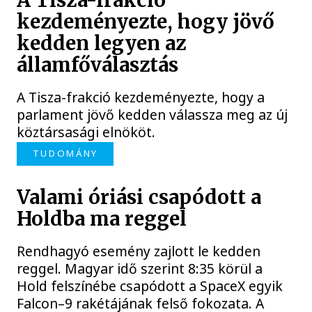
A Tisza-frakció
kezdeményezte, hogy jövő
kedden legyen az
államfőválasztás
A Tisza-frakció kezdeményezte, hogy a
parlament jövő kedden válassza meg az új
köztársasági elnököt.
TUDOMÁNY
Valami óriási csapódott a
Holdba ma reggel
Rendhagyó esemény zajlott le kedden
reggel. Magyar idő szerint 8:35 körül a
Hold felszínébe csapódott a SpaceX egyik
Falcon–9 rakétájának felső fokozata. A