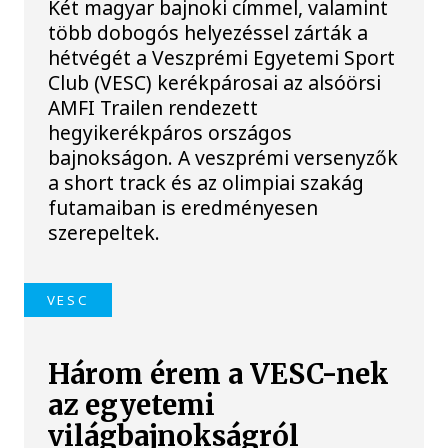
Két magyar bajnoki címmel, valamint
több dobogós helyezéssel zárták a
hétvégét a Veszprémi Egyetemi Sport
Club (VESC) kerékpárosai az alsóörsi
AMFI Trailen rendezett
hegyikerékpáros országos
bajnokságon. A veszprémi versenyzők
a short track és az olimpiai szakág
futamaiban is eredményesen
szerepeltek.
VESC
Három érem a VESC-nek
az egyetemi
világbajnokságról