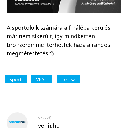
A sportolóik számára a fináléba kerülés
már nem sikerült, így mindketten
bronzéremmel térhettek haza a rangos
megmérettetésről.
sport
VESC
tenisz
SZERZŐ
vehir.hu