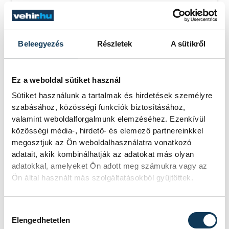
SOROZAT
NŐI FUTSAL NB I/B
NYUGATI CSOPORT,
2025/26
HAZAI
ASTRA HFC
Beleegyezés
Részletek
A sütikről
VENDÉG
VESZPRÉMI EGYETEMI
SPORT CLUB
IDŐPONT
2026. ÁPRILIS 26. 17:00
HELYSZÍN
ÜLLŐ VÁROSI
Ez a weboldal sütiket használ
SPORTCSARNOK
EREDMÉNY
7-2
Sütiket használunk a tartalmak és hirdetések személyre
szabásához, közösségi funkciók biztosításához,
RÉSZLETEK
valamint weboldalforgalmunk elemzéséhez. Ezenkívül
közösségi média-, hirdető- és elemező partnereinkkel
megosztjuk az Ön weboldalhasználatra vonatkozó
adatait, akik kombinálhatják az adatokat más olyan
adatokkal, amelyeket Ön adott meg számukra vagy az
Ön által használt más szolgáltatásokból gyűjtöttek.
Hozzájárulás kiválasztása
Elengedhetetlen