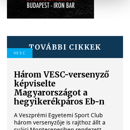
TOVÁBBI CIKKEK
VESC
Három VESC-versenyző
képviselte
Magyarországot a
hegyikerékpáros Eb-n
A Veszprémi Egyetemi Sport Club
három versenyzője is rajthoz állt a
svájci Monteceneriben rendezett