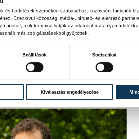
növények megújítása is: a völgyben
ál
 idén azonban a klímaváltozás, a
mak és hirdetések személyre szabásához, közösségi funkciók biz
zt a folyamatot. Emiatt az önkormányzat
hez. Ezenkívül közösségi média-, hirdető- és elemező partner
y miatt kiszáradtak, erősen megdőltek
zó adatait, akik kombinálhatják az adatokat más olyan adatokka
olgármester a lakosság megértését
sznált más szolgáltatásokból gyűjtöttek.
legtovább megtartani a fákat, ezeknél
m kockáztathatják a lakosság
Beállítások
Statisztikai
ügyvezetője hozzátette, 2010-ben az
amelyek mára szépen megnőttek, a
t. Ugyanakkor nem csak ezekkel
ótolni fogják a VKSZ Zrt segítségével,
Kiválasztás engedélyezése
Min