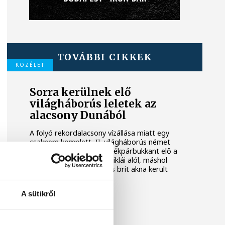
TOVÁBBI CIKKEK
KÖZÉLET
Sorra kerülnek elő
világháborús leletek az
alacsony Dunából
A folyó rekordalacsony vízállása miatt egy
csaknem komplett, II. világháborús német
DKW NZ 350-1 motorkerékpárbukkant elő a
Batthyány téri rakpart sziklái alól, máshol
pedig egy közel féltonnás brit akna került
elő.
A sütikről
KÖZÉLET