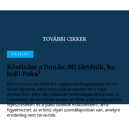
TOVÁBBI CIKKEK
KÖZÉLET
Késéltánc a Dunán: Mi történik, ha
leáll Paks?
Mártha Imre, az MVM Zrt. egykori vezérigazgatója ATV-n
Rónai Egonnak adott interjújában vázolta fel a Paksi
Atomerőmű előtt álló példátlan technológiai kihívásokat. A
szakember, aki korábban éveken át felelt a hazai energetikai
fejlesztésekért és a paksi blokkok működéséért, arra
figyelmeztet: az erőmű olyan üzemállapotban van, amelyre
eredetileg nem tervezték.