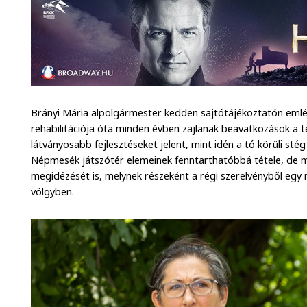
Brányi Mária alpolgármester kedden sajtótájékoztatón emlé
rehabilitációja óta minden évben zajlanak beavatkozások a t
látványosabb fejlesztéseket jelent, mint idén a tó körüli st
Népmesék játszótér elemeinek fenntarthatóbbá tétele, de m
megidézését is, melynek részeként a régi szerelvényből egy m
völgyben.