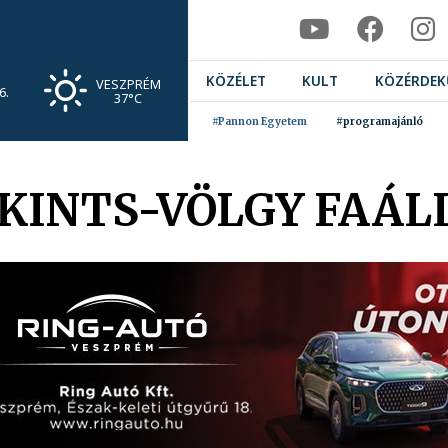
KÖZÉLET
KULT
KÖZÉRDEK
VESZPRÉM
6.
37°C
#Pannon Egyetem
#programajánló
TEKINTS-VÖLGY FAÁ