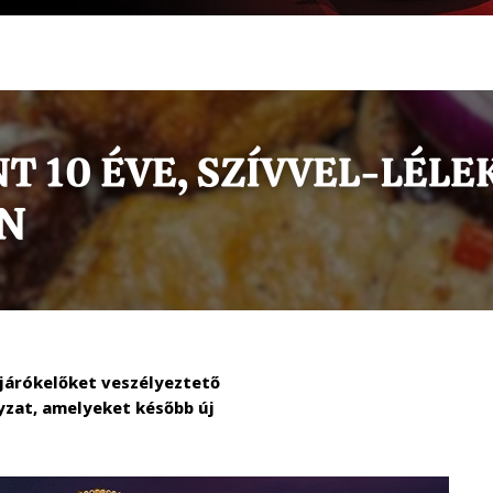
 járókelőket veszélyeztető
yzat, amelyeket később új