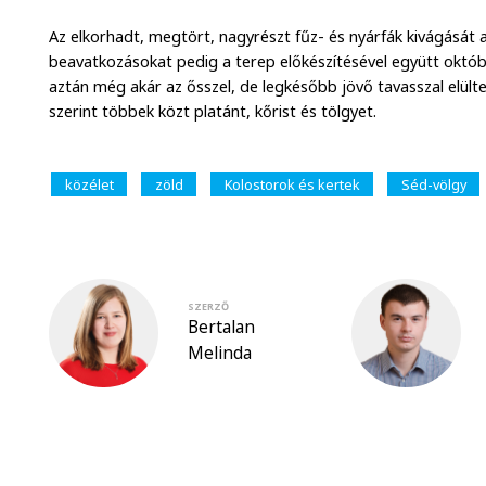
Az elkorhadt, megtört, nagyrészt fűz- és nyárfák kivágását 
beavatkozásokat pedig a terep előkészítésével együtt októb
aztán még akár az ősszel, de legkésőbb jövő tavasszal elült
szerint többek közt platánt, kőrist és tölgyet.
közélet
zöld
Kolostorok és kertek
Séd-völgy
SZERZŐ
Bertalan
Melinda