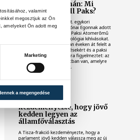
Késéltánc a Dunán: Mi
történik, ha leáll Paks?
tosításához, valamint
einkkel megosztjuk az Ön
Mártha Imre, az MVM Zrt. egykori
l, amelyeket Ön adott meg
vezérigazgatója ATV-n Rónai Egonnak adott
interjújában vázolta fel a Paksi Atomerőmű
előtt álló példátlan technológiai kihívásokat.
A szakember, aki korábban éveken át felelt a
hazai energetikai fejlesztésekért és a paksi
Marketing
blokkok működéséért, arra figyelmeztet: az
erőmű olyan üzemállapotban van, amelyre
eredetileg nem tervezték.
KÖZÉLET
dennek a megengedése
A Tisza-frakció
kezdeményezte, hogy jövő
kedden legyen az
államfőválasztás
A Tisza-frakció kezdeményezte, hogy a
parlament jövő kedden válassza meg az új