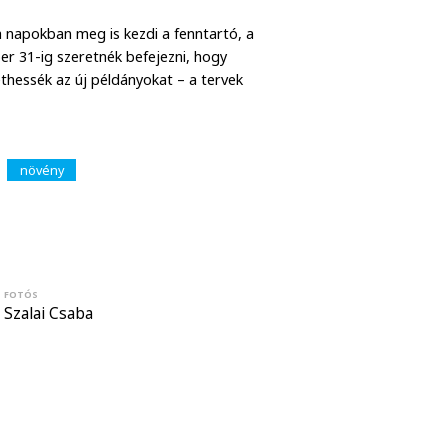
a napokban meg is kezdi a fenntartó, a
er 31-ig szeretnék befejezni, hogy
ethessék az új példányokat – a tervek
növény
FOTÓS
Szalai Csaba