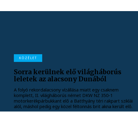
KÖZÉLET
Sorra kerülnek elő világháborús
leletek az alacsony Dunából
A folyó rekordalacsony vízállása miatt egy csaknem
komplett, II. világháborús német DKW NZ 350-1
motorkerékpárbukkant elő a Batthyány téri rakpart sziklái
alól, máshol pedig egy közel féltonnás brit akna került elő.