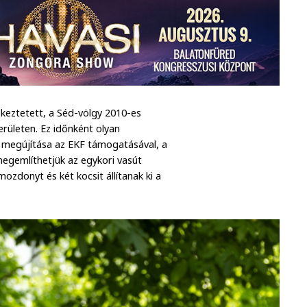
keztetett, a Séd-völgy 2010-es
erületen. Ez időnként olyan
ég megújítása az EKF támogatásával, a
egemlíthetjük az egykori vasút
ozdonyt és két kocsit állítanak ki a