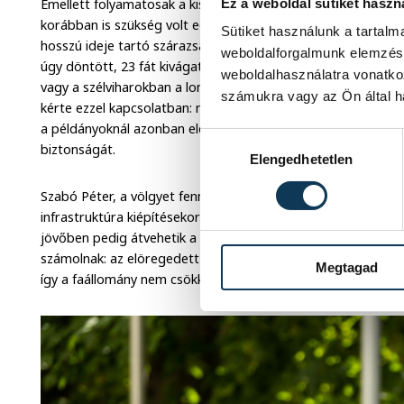
Emellett folyamatosak a kisebb-nagyobb karbantartások, a 
Ez a weboldal sütiket haszn
korábban is szükség volt egy-egy elöregedett fa kivágására,
Sütiket használunk a tartal
hosszú ideje tartó szárazság és a viharok felgyorsították e
weboldalforgalmunk elemzésé
úgy döntött, 23 fát kivágatnak, melyek a meleg és a vízhián
weboldalhasználatra vonatko
vagy a szélviharokban a lombkoronájuk megbomlott. Az alp
számukra vagy az Ön által ha
kérte ezzel kapcsolatban: mint mondta, igyekeznek a lehető 
a példányoknál azonban elértek egy olyan határhoz, ahol ne
Hozzájárulás kiválasztása
biztonságát.
Elengedhetetlen
Szabó Péter, a völgyet fenntartó Kolostorok és Kertek Kft. 
infrastruktúra kiépítésekor rengeteg csemetét elültettek, 
jövőben pedig átvehetik a most kivágásra szánt fák szerepé
számolnak: az elöregedett fákat a jövőben mind egy szálig p
Megtagad
így a faállomány nem csökken.