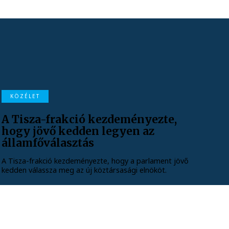
KÖZÉLET
A Tisza-frakció kezdeményezte,
hogy jövő kedden legyen az
államfőválasztás
A Tisza-frakció kezdeményezte, hogy a parlament jövő
kedden válassza meg az új köztársasági elnököt.