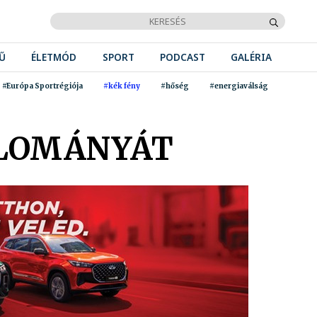
Ű
ÉLETMÓD
SPORT
PODCAST
GALÉRIA
#Európa Sportrégiója
#kék fény
#hőség
#energiaválság
LLOMÁNYÁT