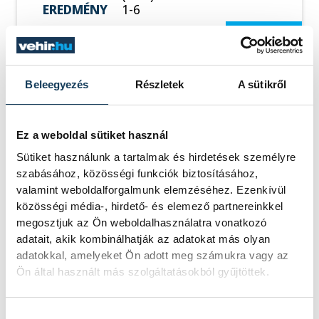
EREDMÉNY
1-6
RÉSZLETEK
Beleegyezés
Részletek
A sütikről
SOROZAT
NŐI FUTSAL NB I/B
NYUGATI CSOPORT,
2025/26
Ez a weboldal sütiket használ
HAZAI
SSC BUDAPEST
Sütiket használunk a tartalmak és hirdetések személyre
VENDÉG
VESZPRÉMI EGYETEMI
szabásához, közösségi funkciók biztosításához,
SPORT CLUB
valamint weboldalforgalmunk elemzéséhez. Ezenkívül
IDŐPONT
2026. MÁRCIUS 27. 19:30
HELYSZÍN
SINOSZ SPORTCSARNOK
közösségi média-, hirdető- és elemező partnereinkkel
EREDMÉNY
4-5
megosztjuk az Ön weboldalhasználatra vonatkozó
adatait, akik kombinálhatják az adatokat más olyan
RÉSZLETEK
adatokkal, amelyeket Ön adott meg számukra vagy az
Ön által használt más szolgáltatásokból gyűjtöttek.
Hozzájárulás kiválasztása