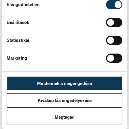
SOROZAT
NŐI FUTSAL NB I/B
Elengedhetetlen
NYUGATI CSOPORT,
2025/26
HAZAI
ASTRA HFC
Beállítások
VENDÉG
VESZPRÉMI EGYETEMI
SPORT CLUB
IDŐPONT
2026. ÁPRILIS 26. 17:00
HELYSZÍN
ÜLLŐ VÁROSI
Statisztikai
SPORTCSARNOK
EREDMÉNY
7-2
Marketing
RÉSZLETEK
Mindennek a megengedése
Kiválasztás engedélyezése
Megtagad