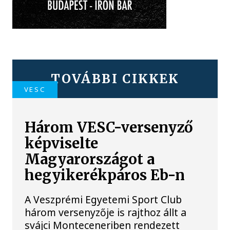
TOVÁBBI CIKKEK
VESC
Három VESC-versenyző
képviselte
Magyarországot a
hegyikerékpáros Eb-n
A Veszprémi Egyetemi Sport Club
három versenyzője is rajthoz állt a
svájci Monteceneriben rendezett