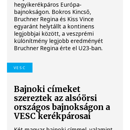
hegyikerékpáros Európa-
bajnokságon. Bokros Kincső,
Bruchner Regina és Kiss Vince
egyaránt helytállt a kontinens
legjobbjai között, a veszprémi
különítmény legjobb eredményét
Bruchner Regina érte el U23-ban.
VESC
Bajnoki címeket
szereztek az alsóörsi
országos bajnokságon a
VESC kerékpárosai
Két magyar bajnoki címmel, valamint