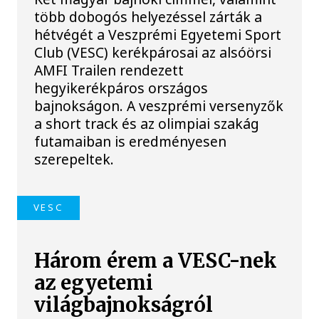
több dobogós helyezéssel zárták a
hétvégét a Veszprémi Egyetemi Sport
Club (VESC) kerékpárosai az alsóörsi
AMFI Trailen rendezett
hegyikerékpáros országos
bajnokságon. A veszprémi versenyzők
a short track és az olimpiai szakág
futamaiban is eredményesen
szerepeltek.
VESC
Három érem a VESC-nek
az egyetemi
világbajnokságról