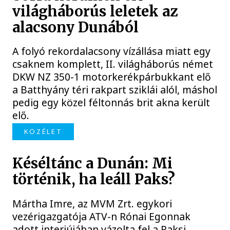
világháborús leletek az
alacsony Dunából
A folyó rekordalacsony vízállása miatt egy
csaknem komplett, II. világháborús német
DKW NZ 350-1 motorkerékpárbukkant elő
a Batthyány téri rakpart sziklái alól, máshol
pedig egy közel féltonnás brit akna került
elő.
KÖZÉLET
Késéltánc a Dunán: Mi
történik, ha leáll Paks?
Mártha Imre, az MVM Zrt. egykori
vezérigazgatója ATV-n Rónai Egonnak
adott interjújában vázolta fel a Paksi