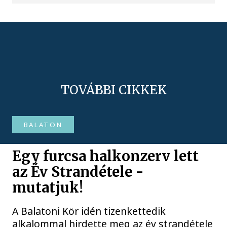
TOVÁBBI CIKKEK
BALATON
Egy furcsa halkonzerv lett
az Év Strandétele -
mutatjuk!
A Balatoni Kör idén tizenkettedik
alkalommal hirdette meg az év strandétele