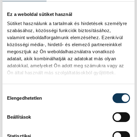
Ez a weboldal sütiket használ
Sütiket használunk a tartalmak és hirdetések személyre
kultúra
szabásához, közösségi funkciók biztosításához,
valamint weboldalforgalmunk elemzéséhez. Ezenkívül
közösségi média-, hirdető- és elemező partnereinkkel
megosztjuk az Ön weboldalhasználatra vonatkozó
adatait, akik kombinálhatják az adatokat más olyan
adatokkal, amelyeket Ön adott meg számukra vagy az
SZERZŐ
vehir.hu
Ön által használt más szolgáltatásokból gyűjtöttek.
Hozzájárulás kiválasztása
Elengedhetetlen
Beállítások
Statisztikai