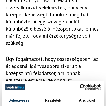
nagyon könnyű". Bár a feladatsor
összeállítói azt vélelmezték, hogy egy
közepes képességű tanuló is meg tud
különböztetni egy szövegen belül
különböző elbeszélői nézőpontokat, ehhez
már fejlett irodalmi érzékenységre volt
szükség.
Úgy fogalmazott, hogy összességében "az
átlagosnál igényesebbre sikerült a
középszintű feladatsor, ami annak
egyszerre érdeme, de gond is".
A megkérdezett végzősök közül többen
Beleegyezés
Részletek
A sütikről
arra panaszkodtak, hogy kevés volt az idő.