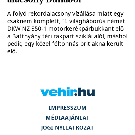
A folyó rekordalacsony vízállása miatt egy
csaknem komplett, II. világháborús német
DKW NZ 350-1 motorkerékpárbukkant elő
a Batthyány téri rakpart sziklái alól, máshol
pedig egy közel féltonnás brit akna került
elő.
IMPRESSZUM
MÉDIAAJÁNLAT
JOGI NYILATKOZAT