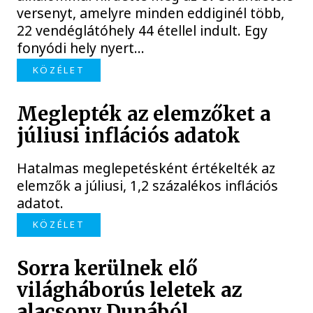
versenyt, amelyre minden eddiginél több,
22 vendéglátóhely 44 étellel indult. Egy
fonyódi hely nyert...
KÖZÉLET
Meglepték az elemzőket a
júliusi inflációs adatok
Hatalmas meglepetésként értékelték az
elemzők a júliusi, 1,2 százalékos inflációs
adatot.
KÖZÉLET
Sorra kerülnek elő
világháborús leletek az
alacsony Dunából