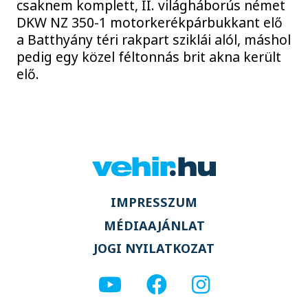
csaknem komplett, II. világháborús német
DKW NZ 350-1 motorkerékpárbukkant elő
a Batthyány téri rakpart sziklái alól, máshol
pedig egy közel féltonnás brit akna került
elő.
IMPRESSZUM
MÉDIAAJÁNLAT
JOGI NYILATKOZAT