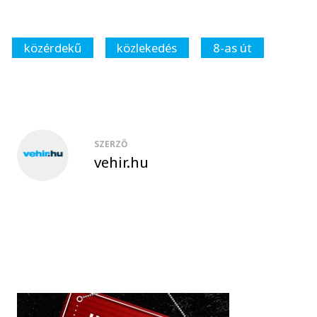
közérdekű
közlekedés
8-as út
SZERZŐ
vehir.hu