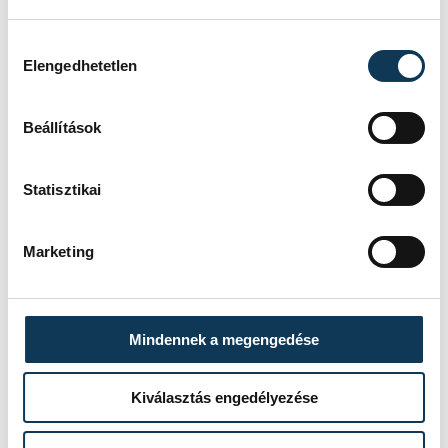
Hozzájárulás kiválasztása
Elengedhetetlen
Beállítások
Statisztikai
TOVÁBBI CIKKEK
KÖZÉRDEKŰ
Marketing
Ideiglenes
forgalomkorlátozás a
Mindennek a megengedése
Jókai utcában
Kiválasztás engedélyezése
KÖZÉRDEKŰ