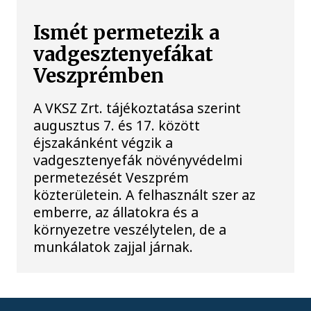
Ismét permetezik a
vadgesztenyefákat
Veszprémben
A VKSZ Zrt. tájékoztatása szerint
augusztus 7. és 17. között
éjszakánként végzik a
vadgesztenyefák növényvédelmi
permetezését Veszprém
közterületein. A felhasznált szer az
emberre, az állatokra és a
környezetre veszélytelen, de a
munkálatok zajjal járnak.