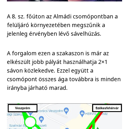
A 8. sz. főúton az Almádi csomópontban a
felüljáró környezetében megszűnik a
jelenleg érvényben lévő sávelhúzás.
A forgalom ezen a szakaszon is már az
elkészült jobb pályát használhatja 2×1
sávon közlekedve. Ezzel együtt a
csomópont összes ága továbbra is minden
irányba járható marad.