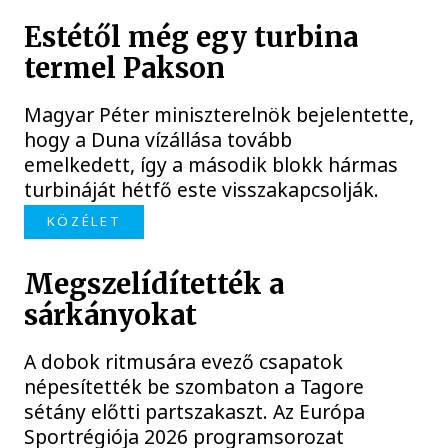
Estétől még egy turbina
termel Pakson
Magyar Péter miniszterelnök bejelentette,
hogy a Duna vízállása tovább
emelkedett, így a második blokk hármas
turbináját hétfő este visszakapcsolják.
KÖZÉLET
Megszelídítették a
sárkányokat
A dobok ritmusára evező csapatok
népesítették be szombaton a Tagore
sétány előtti partszakaszt. Az Európa
Sportrégiója 2026 programsorozat