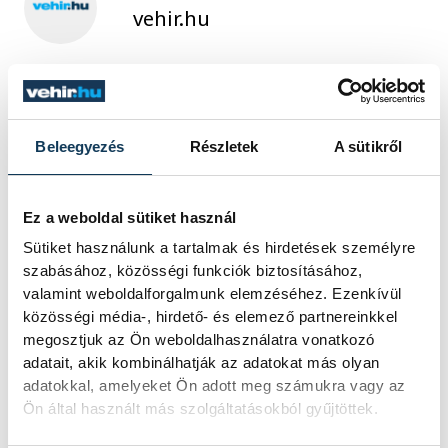
vehir.hu
Beleegyezés
Részletek
A sütikről
Ez a weboldal sütiket használ
TOVÁBBI CIKKEK
Sütiket használunk a tartalmak és hirdetések személyre
KÖZÉRDEKŰ
szabásához, közösségi funkciók biztosításához,
valamint weboldalforgalmunk elemzéséhez. Ezenkívül
közösségi média-, hirdető- és elemező partnereinkkel
Ideiglenes
megosztjuk az Ön weboldalhasználatra vonatkozó
forgalomkorlátozás a
adatait, akik kombinálhatják az adatokat más olyan
adatokkal, amelyeket Ön adott meg számukra vagy az
Jókai utcában
Ön által használt más szolgáltatásokból gyűjtöttek.