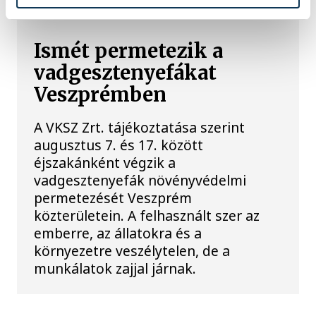
Ismét permetezik a
vadgesztenyefákat
Veszprémben
A VKSZ Zrt. tájékoztatása szerint
augusztus 7. és 17. között
éjszakánként végzik a
vadgesztenyefák növényvédelmi
permetezését Veszprém
közterületein. A felhasznált szer az
emberre, az állatokra és a
környezetre veszélytelen, de a
munkálatok zajjal járnak.