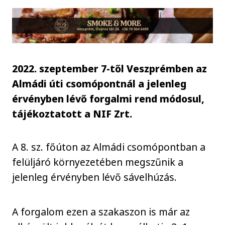
2022. szeptember 7-től Veszprémben az
Almádi úti csomópontnál a jelenleg
érvényben lévő forgalmi rend módosul,
tájékoztatott a NIF Zrt.
A 8. sz. főúton az Almádi csomópontban a
felüljáró környezetében megszűnik a
jelenleg érvényben lévő sávelhúzás.
A forgalom ezen a szakaszon is már az