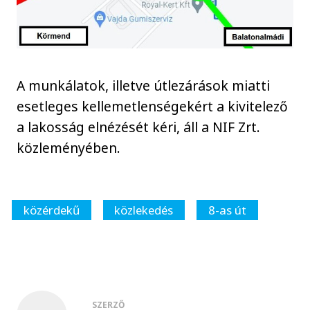
A munkálatok, illetve útlezárások miatti
esetleges kellemetlenségekért a kivitelező
a lakosság elnézését kéri, áll a NIF Zrt.
közleményében.
közérdekű
közlekedés
8-as út
SZERZŐ