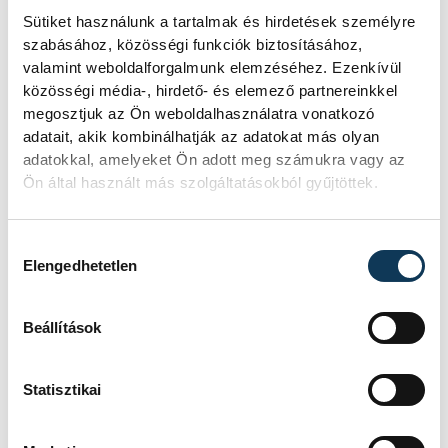
IDŐPONT
2026. MÁRCIUS 8. 16:15
HELYSZÍN
TREFF SPORTCSARNOK
Sütiket használunk a tartalmak és hirdetések személyre
(ÉRD)
szabásához, közösségi funkciók biztosításához,
EREDMÉNY
1-6
valamint weboldalforgalmunk elemzéséhez. Ezenkívül
közösségi média-, hirdető- és elemező partnereinkkel
RÉSZLETEK
megosztjuk az Ön weboldalhasználatra vonatkozó
adatait, akik kombinálhatják az adatokat más olyan
adatokkal, amelyeket Ön adott meg számukra vagy az
Ön által használt más szolgáltatásokból gyűjtöttek.
SOROZAT
NŐI FUTSAL NB I/B
NYUGATI CSOPORT,
2025/26
Hozzájárulás kiválasztása
HAZAI
SSC BUDAPEST
Elengedhetetlen
VENDÉG
VESZPRÉMI EGYETEMI
SPORT CLUB
IDŐPONT
2026. MÁRCIUS 27. 19:30
Beállítások
HELYSZÍN
SINOSZ SPORTCSARNOK
EREDMÉNY
4-5
Statisztikai
RÉSZLETEK