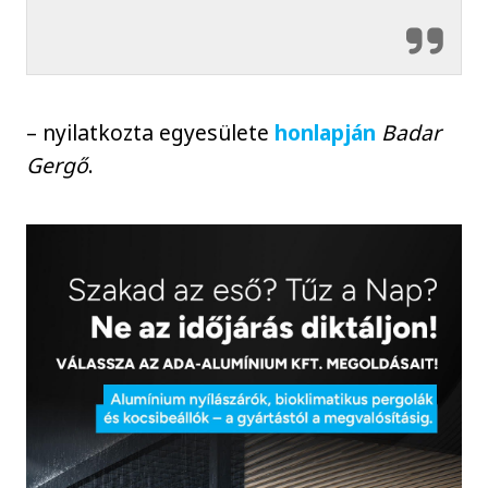
– nyilatkozta egyesülete
honlapján
Badar
Gergő
.