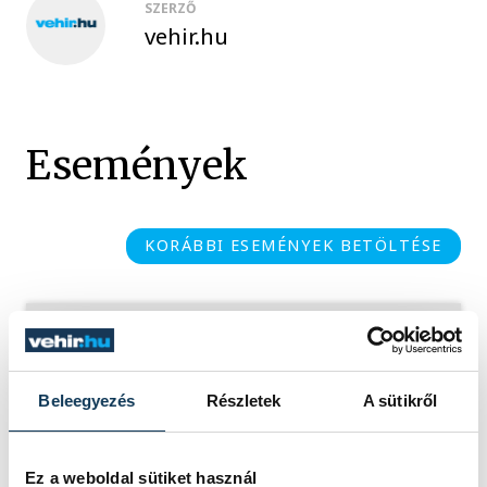
SZERZŐ
vehir.hu
Események
KORÁBBI ESEMÉNYEK BETÖLTÉSE
SOROZAT
NŐI FUTSAL NB I/B
NYUGATI CSOPORT,
Beleegyezés
Részletek
A sütikről
2025/26
HAZAI
MÁLTAI SE
VENDÉG
VESZPRÉMI EGYETEMI
SPORT CLUB
Ez a weboldal sütiket használ