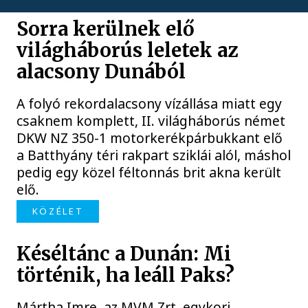
Sorra kerülnek elő
világháborús leletek az
alacsony Dunából
A folyó rekordalacsony vízállása miatt egy
csaknem komplett, II. világháborús német
DKW NZ 350-1 motorkerékpárbukkant elő
a Batthyány téri rakpart sziklái alól, máshol
pedig egy közel féltonnás brit akna került
elő.
KÖZÉLET
Késéltánc a Dunán: Mi
történik, ha leáll Paks?
Mártha Imre, az MVM Zrt. egykori