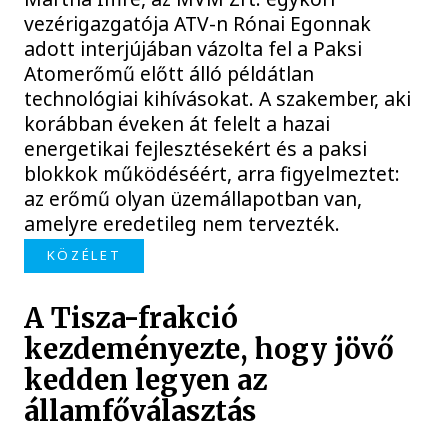
vezérigazgatója ATV-n Rónai Egonnak
adott interjújában vázolta fel a Paksi
Atomerőmű előtt álló példátlan
technológiai kihívásokat. A szakember, aki
korábban éveken át felelt a hazai
energetikai fejlesztésekért és a paksi
blokkok működéséért, arra figyelmeztet:
az erőmű olyan üzemállapotban van,
amelyre eredetileg nem tervezték.
KÖZÉLET
A Tisza-frakció
kezdeményezte, hogy jövő
kedden legyen az
államfőválasztás