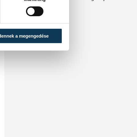
köztársasági elnököt.
dennek a megengedése