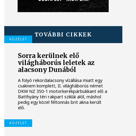
TOVÁBBI CIKKEK
KÖZÉLET
Sorra kerülnek elő
világháborús leletek az
alacsony Dunából
A folyó rekordalacsony vízállása miatt egy
csaknem komplett, II. világháborús német
DKW NZ 350-1 motorkerékpárbukkant elő a
Batthyány téri rakpart sziklái alól, máshol
pedig egy közel féltonnás brit akna került
elő.
KÖZÉLET