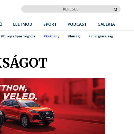
Ű
ÉLETMÓD
SPORT
PODCAST
GALÉRIA
#Európa Sportrégiója
#kék fény
#hőség
#energiaválság
KSÁGOT