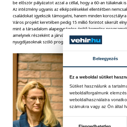
be először pályázatot azzal a céllal, hogy a 60-an túliaknak
Az intézmény ugyanis az elképzelésekkel ellentétben nemcsak
családokat igyekszik támogatni, hanem minden korosztályra
Város projekt keretében pedig 15 millió forintot sikerült el
mint a társadalom alapegységére építő komplex programok
amelynek részeként a járvány miatt némi csúszással először 
nyugdíjasoknak szóló programjukat – tudtuk meg Horváthné
Beleegyezés
Ez a weboldal sütiket haszn
Sütiket használunk a tartal
weboldalforgalmunk elemzésé
weboldalhasználatra vonatko
számukra vagy az Ön által ha
Hozzájárulás kiválasztása
Elengedhetetlen