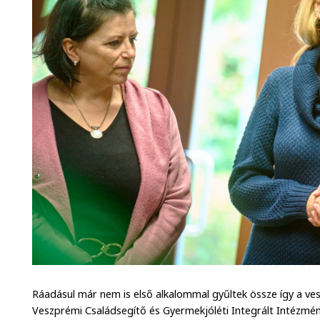
Ráadásul már nem is első alkalommal gyűltek össze így a ves
Veszprémi Családsegítő és Gyermekjóléti Integrált Intézmén