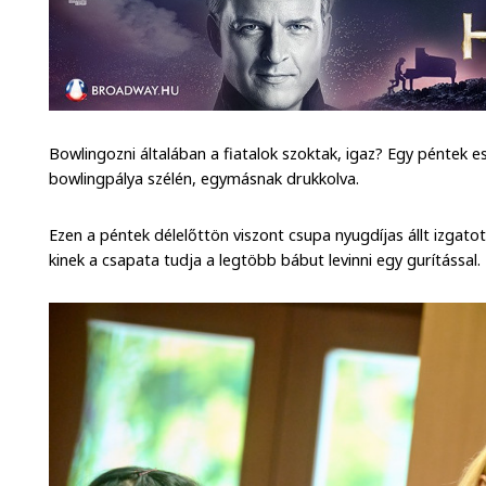
Bowlingozni általában a fiatalok szoktak, igaz? Egy péntek e
bowlingpálya szélén, egymásnak drukkolva.
Ezen a péntek délelőttön viszont csupa nyugdíjas állt izgatot
kinek a csapata tudja a legtöbb bábut levinni egy gurítással.