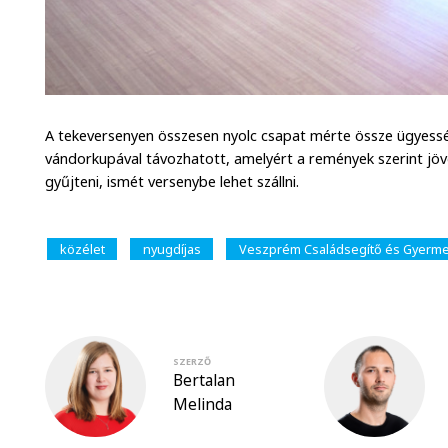
A tekeversenyen összesen nyolc csapat mérte össze ügyessé
vándorkupával távozhatott, amelyért a remények szerint jövő
gyűjteni, ismét versenybe lehet szállni.
közélet
nyugdíjas
Veszprém Családsegítő és Gyermek
SZERZŐ
Bertalan
Melinda