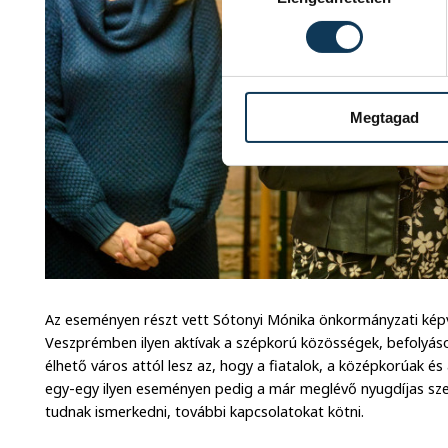
Megtagad
Az eseményen részt vett Sótonyi Mónika önkormányzati képvis
Veszprémben ilyen aktívak a szépkorú közösségek, befolyásol
élhető város attól lesz az, hogy a fiatalok, a középkorúak és
egy-egy ilyen eseményen pedig a már meglévő nyugdíjas sz
tudnak ismerkedni, további kapcsolatokat kötni.