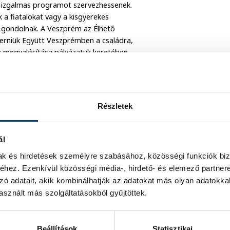
 is izgalmas programot szervezhessenek.
 a fiatalokat vagy a kisgyerekes
 gondolnak. A Veszprém az Élhető
nyerniük Együtt Veszprémben a családra,
 megvalósítása pályázatuk keretében,
tavaly, majd idén is megvalósították a
 Kecskés Diána intézményvezetőtől.
Részletek
ál
mak és hirdetések személyre szabásához, közösségi funkciók biz
hez. Ezenkívül közösségi média-, hirdető- és elemező partner
zó adatait, akik kombinálhatják az adatokat más olyan adatokka
sznált más szolgáltatásokból gyűjtöttek.
Beállítások
Statisztikai