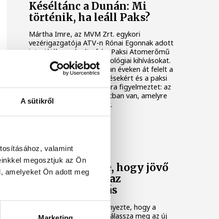
Késéltánc a Dunán: Mi
történik, ha leáll Paks?
Mártha Imre, az MVM Zrt. egykori
vezérigazgatója ATV-n Rónai Egonnak adott
interjújában vázolta fel a Paksi Atomerőmű
előtt álló példátlan technológiai kihívásokat.
A szakember, aki korábban éveken át felelt a
hazai energetikai fejlesztésekért és a paksi
blokkok működéséért, arra figyelmeztet: az
erőmű olyan üzemállapotban van, amelyre
A sütikről
eredetileg nem tervezték.
KÖZÉLET
tosításához, valamint
A Tisza-frakció
einkkel megosztjuk az Ön
kezdeményezte, hogy jövő
l, amelyeket Ön adott meg
kedden legyen az
államfőválasztás
A Tisza-frakció kezdeményezte, hogy a
parlament jövő kedden válassza meg az új
Marketing