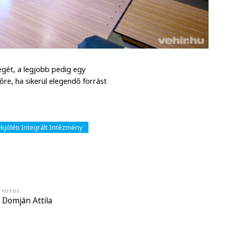
gét, a legjobb pedig egy
re, ha sikerül elegendő forrást
jóléti Integrált Intézmény
FOTÓS
Domján Attila