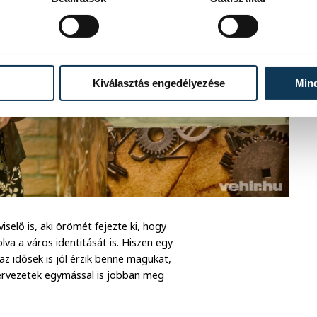
Kiválasztás engedélyezése
Min
elő is, aki örömét fejezte ki, hogy
va a város identitását is. Hiszen egy
 az idősek is jól érzik benne magukat,
ervezetek egymással is jobban meg