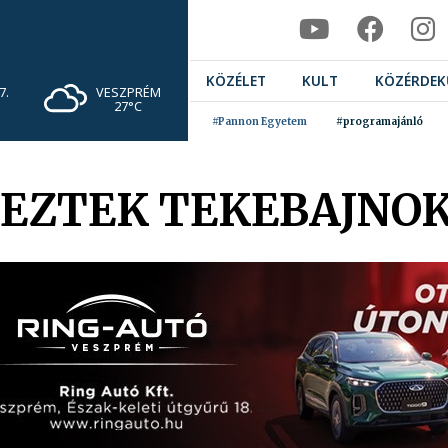
KÖZÉLET
KULT
KÖZÉRDEK
VESZPRÉM
7.
27°C
#Pannon Egyetem
#programajánló
DEZTEK TEKEBAJNO