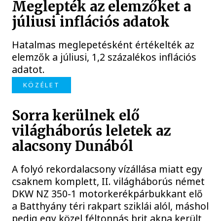
Meglepték az elemzőket a
júliusi inflációs adatok
Hatalmas meglepetésként értékelték az
elemzők a júliusi, 1,2 százalékos inflációs
adatot.
KÖZÉLET
Sorra kerülnek elő
világháborús leletek az
alacsony Dunából
A folyó rekordalacsony vízállása miatt egy
csaknem komplett, II. világháborús német
DKW NZ 350-1 motorkerékpárbukkant elő
a Batthyány téri rakpart sziklái alól, máshol
pedig egy közel féltonnás brit akna került