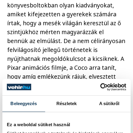
könyvesboltokban olyan kiadványokat,
amiket kifejezetten a gyerekek számára
írtak, hogy a mesék világán keresztül az ő
szintjükhöz mérten magyarázzák el
bennük az elmúlást. De a nem célirányosan
felvilágosító jellegű történetek is
nyújthatnak megoldókulcsot a kicsiknek. A
Pixar animációs filmje, a Coco arra tanít,
hogy amíg emlékezünk rájuk, elvesztett
szeretteink nem tűnnek el teljesen. A
Disney klasszikusa, az Oroszlánkirály
többféle megközelítést is nyújt: beszél
Beleegyezés
Részletek
A sütikről
arról, hogy őseink a csillagok közül néznek
le ránk, felhívja a figyelmünket arra, hogy
Ez a weboldal sütiket használ
az emlékezés révén velünk maradnak, és