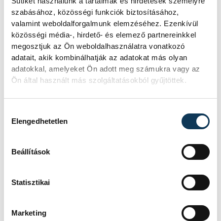
Sütiket használunk a tartalmak és hirdetések személyre
hogy mindig ott élnek bennünk, hordozzuk
szabásához, közösségi funkciók biztosításához,
őket a mozdulatainkban,
valamint weboldalforgalmunk elemzéséhez. Ezenkívül
közösségi média-, hirdető- és elemező partnereinkkel
hanglejtésünkben, tetteinkben.
megosztjuk az Ön weboldalhasználatra vonatkozó
adatait, akik kombinálhatják az adatokat más olyan
adatokkal, amelyeket Ön adott meg számukra vagy az
Az általános tanács az, hogy ne
Ön által használt más szolgáltatásokból gyűjtöttek.
titkolózzunk. Beszéljünk őszintén az
elmúlásról, mert az ismeretlen még
Hozzájárulás kiválasztása
félelmetesebb a kicsik számára. Merjük
Elengedhetetlen
kimutatni az érzéseinket, hogy gyerekeink
ne elfojtásokkal küzdő felnőtté váljanak.
Beállítások
Statisztikai
közélet
pszichológia
gyerek
Marketing
Mindenszentek
gyász