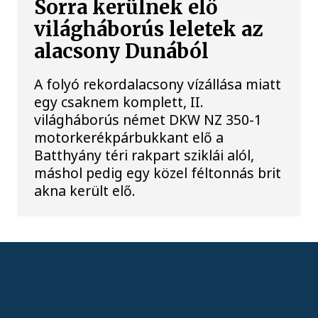
Sorra kerülnek elő
világháborús leletek az
alacsony Dunából
A folyó rekordalacsony vízállása miatt
egy csaknem komplett, II.
világháborús német DKW NZ 350-1
motorkerékpárbukkant elő a
Batthyány téri rakpart sziklái alól,
máshol pedig egy közel féltonnás brit
akna került elő.