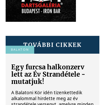
TOVÁBBI CIKKEK
BALATON
Egy furcsa halkonzerv
lett az Év Strandétele -
mutatjuk!
A Balatoni Kör idén tizenkettedik
alkalommal hirdette meg az év
strandétele versenyt, amelyre minden