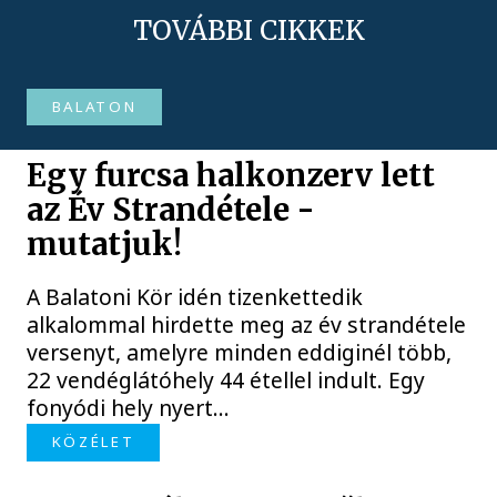
TOVÁBBI CIKKEK
BALATON
Egy furcsa halkonzerv lett
az Év Strandétele -
mutatjuk!
A Balatoni Kör idén tizenkettedik
alkalommal hirdette meg az év strandétele
versenyt, amelyre minden eddiginél több,
22 vendéglátóhely 44 étellel indult. Egy
fonyódi hely nyert...
KÖZÉLET