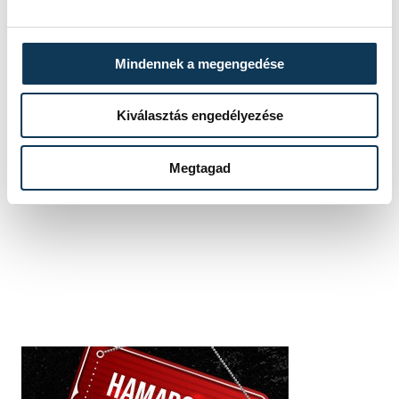
halottak napja
Mindennek a megengedése
Kiválasztás engedélyezése
SZERZŐ
Schöngrundtner
Megtagad
Tamás