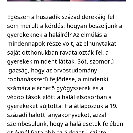
Egészen a huszadik század derekáig fel
sem merült a kérdés: hogyan beszéljünk a
gyerekeknek a halálról? Az elmúlás a
mindennapok része volt, az elhunytakat
saját otthonukban ravatalozták fel, a
gyerekek mindent láttak. Sőt, szomorú
igazság, hogy az orvostudomány
robbanásszerű fejlődése, a mindenki
számára elérhető gyógyszerek és a
védőoltások előtt a halál elsősorban a
gyerekeket sújtotta. Ha átlapozzuk a 19.
századi halotti anyakönyveket, azzal
szembesülünk, hogy a halálesetek felében
öt évnél fiatalabb az áldozat – szinte