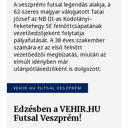
A veszprémi futsal legendás alakja, a
62-szeres magyar válogatott Tatai
József az NB III-as Kodolányi–
Feketehegy SE felnőttcsapatának
vezetőedzőjeként folytatja
pályafutását. A 38 éves szakember
számára ez az első felnőtt
vezetőedzői megbízatás, miután az
elmúlt idényben már
utánpótlásedzőként is dolgozott.
VEHIR.HU FUTSAL VESZPRÉM
Edzésben a VEHIR.HU
Futsal Veszprém!