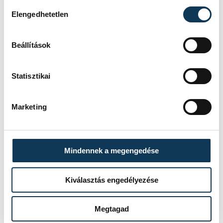
Hozzájárulás kiválasztása
Elengedhetetlen
SZERZŐ
vehir.hu
Beállítások
Statisztikai
Események
Marketing
KORÁBBI ESEMÉNYEK BETÖLTÉSE
Mindennek a megengedése
Kiválasztás engedélyezése
SOROZAT
NŐI FUTSAL NB I/B
NYUGATI CSOPORT,
Megtagad
2025/26