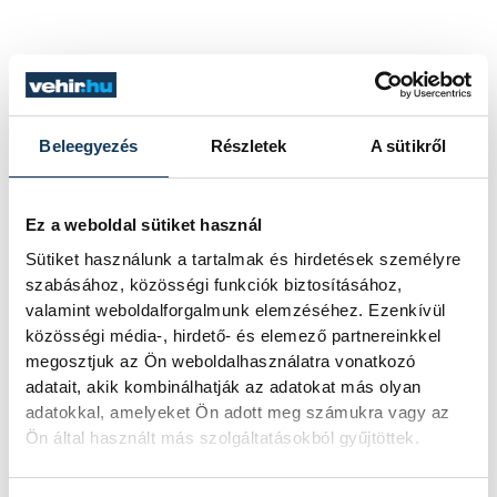
Beleegyezés
Részletek
A sütikről
Ez a weboldal sütiket használ
Sütiket használunk a tartalmak és hirdetések személyre
sport
futsal
Pannon Egyetem
szabásához, közösségi funkciók biztosításához,
valamint weboldalforgalmunk elemzéséhez. Ezenkívül
VESC
Finta Péter
közösségi média-, hirdető- és elemező partnereinkkel
megosztjuk az Ön weboldalhasználatra vonatkozó
Szokolik Gergely
Edvy László
adatait, akik kombinálhatják az adatokat más olyan
adatokkal, amelyeket Ön adott meg számukra vagy az
Palotai Nándor
Szücs Noémi
Ön által használt más szolgáltatásokból gyűjtöttek.