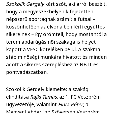
Szokolik Gergely
kért szót, aki arról beszélt,
hogy a megyeszékhelyen kifejezetten
népszerű sportágnak számít a futsal –
köszönhetően az élvonalbeli férfi együttes
sikereinek – így örömteli, hogy mostantól a
teremlabdarúgás női szakága is helyet
kapott a VESC kötelékén belül. A szakmai
stáb minőségi munkára hivatott és minden
adott a sikeres szerepléshez az NB II-es
pontvadászatban.
Szokolik Gergely kiemelte: a szakág
elindítása
Rajki Tamás
, az 1. FC Veszprém
ügyvezetője, valamint
Finta Péter
, a
Magyar Labdarúgó Szövetség Veszprém