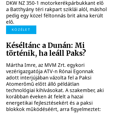
DKW NZ 350-1 motorkerékpárbukkant elő
a Batthyány téri rakpart sziklái alól, máshol
pedig egy közel féltonnás brit akna került
elő.
KÖZÉLET
Késéltánc a Dunán: Mi
történik, ha leáll Paks?
Mártha Imre, az MVM Zrt. egykori
vezérigazgatója ATV-n Rónai Egonnak
adott interjújában vázolta fel a Paksi
Atomerőmű előtt álló példátlan
technológiai kihívásokat. A szakember, aki
korábban éveken át felelt a hazai
energetikai fejlesztésekért és a paksi
blokkok működéséért, arra figyelmeztet: