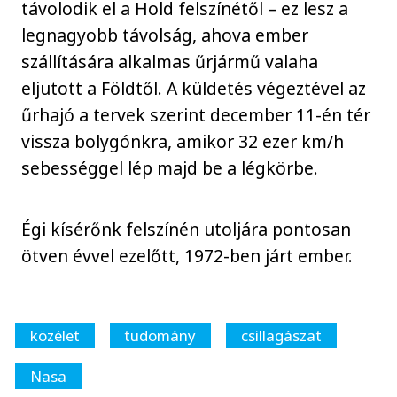
távolodik el a Hold felszínétől – ez lesz a
legnagyobb távolság, ahova ember
szállítására alkalmas űrjármű valaha
eljutott a Földtől. A küldetés végeztével az
űrhajó a tervek szerint december 11-én tér
vissza bolygónkra, amikor 32 ezer km/h
sebességgel lép majd be a légkörbe.
Égi kísérőnk felszínén utoljára pontosan
ötven évvel ezelőtt, 1972-ben járt ember.
közélet
tudomány
csillagászat
Nasa