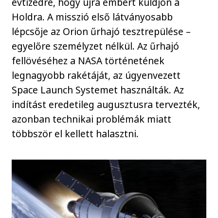
évtizedre, hogy újra embert küldjön a
Holdra. A misszió első látványosabb
lépcsője az Orion űrhajó tesztrepülése –
egyelőre személyzet nélkül. Az űrhajó
fellövéséhez a NASA történetének
legnagyobb rakétáját, az úgyenvezett
Space Launch Systemet használták. Az
indítást eredetileg augusztusra tervezték,
azonban technikai problémák miatt
többször el kellett halasztni.