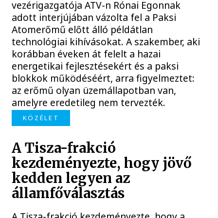
vezérigazgatója ATV-n Rónai Egonnak
adott interjújában vázolta fel a Paksi
Atomerőmű előtt álló példátlan
technológiai kihívásokat. A szakember, aki
korábban éveken át felelt a hazai
energetikai fejlesztésekért és a paksi
blokkok működéséért, arra figyelmeztet:
az erőmű olyan üzemállapotban van,
amelyre eredetileg nem tervezték.
KÖZÉLET
A Tisza-frakció
kezdeményezte, hogy jövő
kedden legyen az
államfőválasztás
A Tisza-frakció kezdeményezte, hogy a