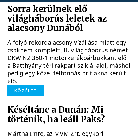
Sorra kerülnek elő
világháborús leletek az
alacsony Dunából
A folyó rekordalacsony vízállása miatt egy
csaknem komplett, II. világháborús német
DKW NZ 350-1 motorkerékpárbukkant elő
a Batthyány téri rakpart sziklái alól, máshol
pedig egy közel féltonnás brit akna került
elő.
KÖZÉLET
Késéltánc a Dunán: Mi
történik, ha leáll Paks?
Mártha Imre, az MVM Zrt. egykori