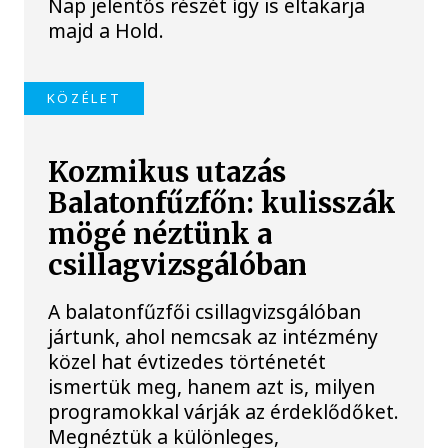
Nap jelentős részét így is eltakarja
majd a Hold.
KÖZÉLET
Kozmikus utazás
Balatonfűzfőn: kulisszák
mögé néztünk a
csillagvizsgálóban
A balatonfűzfői csillagvizsgálóban
jártunk, ahol nemcsak az intézmény
közel hat évtizedes történetét
ismertük meg, hanem azt is, milyen
programokkal várják az érdeklődőket.
Megnéztük a különleges,