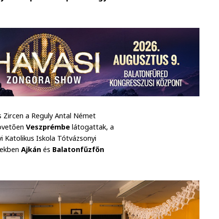
s Zircen a Reguly Antal Német
követően
Veszprémbe
látogattak, a
i Katolikus Iskola Tótvázsonyi
etekben
Ajkán
és
Balatonfűzfőn