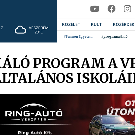
KÖZÉLET
KULT
KÖZÉRDEK
7.
VESZPRÉM
28°C
#Pannon Egyetem
#programajánló
ÁLÓ PROGRAM A V
ÁLTALÁNOS ISKOLÁ