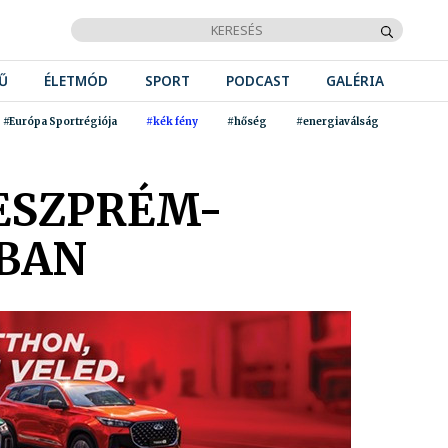
Ű
ÉLETMÓD
SPORT
PODCAST
GALÉRIA
#Európa Sportrégiója
#kék fény
#hőség
#energiaválság
ESZPRÉM-
IBAN