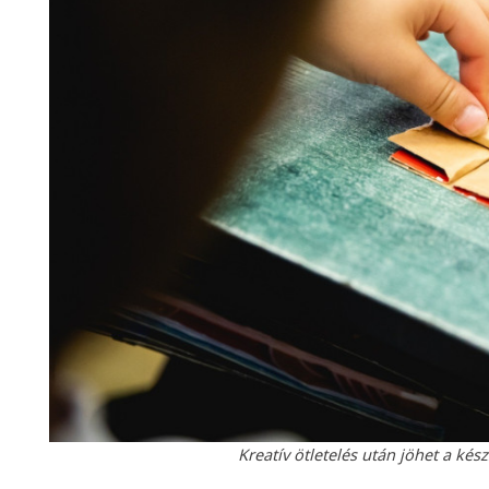
Kreatív ötletelés után jöhet a kés