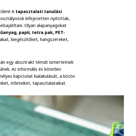
zdeni! A
tapasztalati tanulási
osztályosok kifejezetten nyitottak,
elsajátítani. Olyan alapanyagokat
űanyag, papír, tetra pak, PET-
akat, kiegészítőket, hangszereket,
orán egy absztrakt témát ismertetnek
nek. Az informális és kötetlen
élyes kapcsolat kialakulását, a közös
et, ötleteiket, tapasztalataikat.