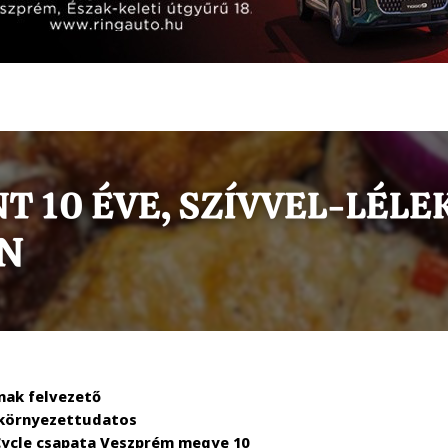
nak felvezető
 környezettudatos
dCycle csapata Veszprém megye 10