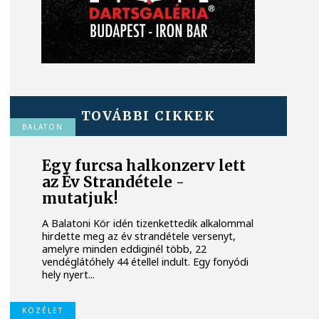
TOVÁBBI CIKKEK
BALATON
Egy furcsa halkonzerv lett
az Év Strandétele -
mutatjuk!
A Balatoni Kör idén tizenkettedik alkalommal
hirdette meg az év strandétele versenyt,
amelyre minden eddiginél több, 22
vendéglátóhely 44 étellel indult. Egy fonyódi
hely nyert...
KÖZÉLET