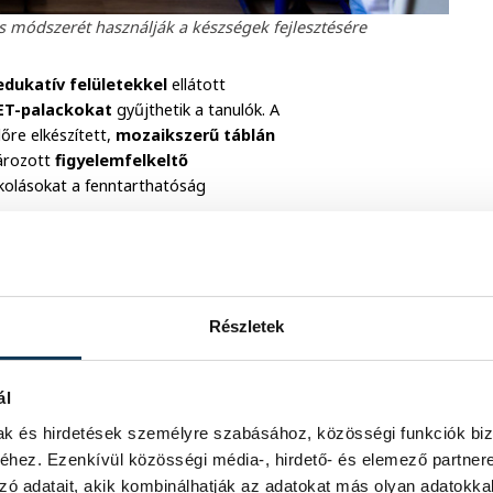
s módszerét használják a készségek fejlesztésére
edukatív felületekkel
ellátott
ET-palackokat
gyűjthetik a tanulók. A
lőre elkészített,
mozaikszerű táblán
ározott
figyelemfelkeltő
skolásokat a fenntarthatóság
 tervezett workshop során
 tárgyakat, dekorációkat készítenek
Részletek
ál
mak és hirdetések személyre szabásához, közösségi funkciók biz
hez. Ezenkívül közösségi média-, hirdető- és elemező partner
zó adatait, akik kombinálhatják az adatokat más olyan adatokka