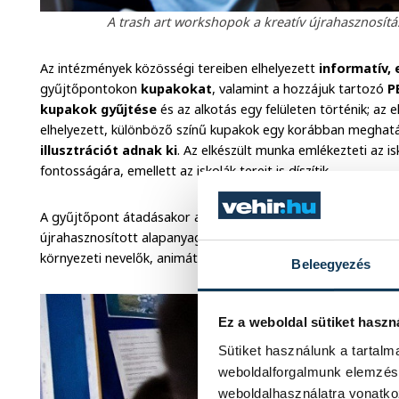
A trash art workshopok a kreatív újrahasznosítá
Az intézmények közösségi tereiben elhelyezett
informatív, 
gyűjtőpontokon
kupakokat
, valamint a hozzájuk tartozó
P
kupakok gyűjtése
és az alkotás egy felületen történik; az e
elhelyezett, különböző színű kupakok egy korábban meghat
illusztrációt adnak
ki
. Az elkészült munka emlékezteti az i
fontosságára, emellett az iskolák tereit is díszítik.
A gyűjtőpont átadásakor a diákok két tanóra hosszúságúra
újrahasznosított alapanyagok felhasználásával kis használati
környezeti nevelők, animátorok segítségével.
Beleegyezés
Ez a weboldal sütiket haszn
Sütiket használunk a tartal
weboldalforgalmunk elemzésé
weboldalhasználatra vonatko