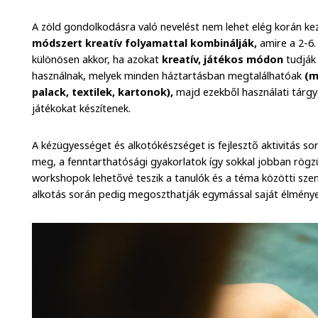
A zöld gondolkodásra való nevelést nem lehet elég korán ke
módszert kreatív folyamattal kombinálják,
amire a 2-6. 
különösen akkor, ha azokat
kreatív, játékos módon
tudják 
használnak, melyek minden háztartásban megtalálhatóak
(m
palack, textilek, kartonok),
majd ezekből használati tárgy
játékokat készítenek.
A kézügyességet és alkotókészséget is fejlesztő aktivitás s
meg, a fenntarthatósági gyakorlatok így sokkal jobban rögzül
workshopok lehetővé teszik a tanulók és a téma közötti szem
alkotás során pedig megoszthatják egymással saját élményeik