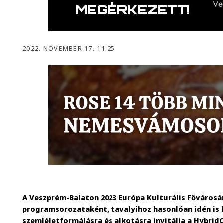
2022. NOVEMBER 17. 11:25
A Veszprém-Balaton 2023 Európa Kulturális Fővárosá
programsorozataként, tavalyihoz hasonlóan idén is
szemléletformálásra és alkotásra invitálja a Hybri