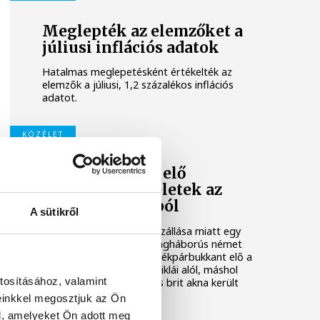
Meglepték az elemzőket a
júliusi inflációs adatok
Hatalmas meglepetésként értékelték az
elemzők a júliusi, 1,2 százalékos inflációs
adatot.
KÖZÉLET
Sorra kerülnek elő
világháborús leletek az
alacsony Dunából
A sütikről
A folyó rekordalacsony vízállása miatt egy
csaknem komplett, II. világháborús német
DKW NZ 350-1 motorkerékpárbukkant elő a
Batthyány téri rakpart sziklái alól, máshol
tosításához, valamint
pedig egy közel féltonnás brit akna került
elő.
einkkel megosztjuk az Ön
l, amelyeket Ön adott meg