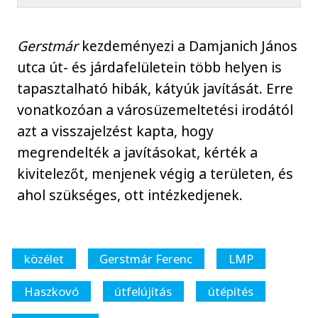
Gerstmár
kezdeményezi a Damjanich János
utca út- és járdafelületein több helyen is
tapasztalható hibák, kátyúk javítását. Erre
vonatkozóan a városüzemeltetési irodától
azt a visszajelzést kapta, hogy
megrendelték a javításokat, kérték a
kivitelezőt, menjenek végig a területen, és
ahol szükséges, ott intézkedjenek.
közélet
Gerstmár Ferenc
LMP
Haszkovó
útfelújítás
útépítés