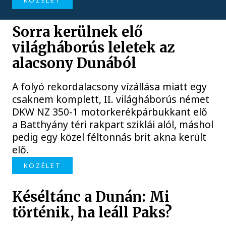
KÖZÉLET
Sorra kerülnek elő
világháborús leletek az
alacsony Dunából
A folyó rekordalacsony vízállása miatt egy
csaknem komplett, II. világháborús német
DKW NZ 350-1 motorkerékpárbukkant elő
a Batthyány téri rakpart sziklái alól, máshol
pedig egy közel féltonnás brit akna került
elő.
KÖZÉLET
Késéltánc a Dunán: Mi
történik, ha leáll Paks?