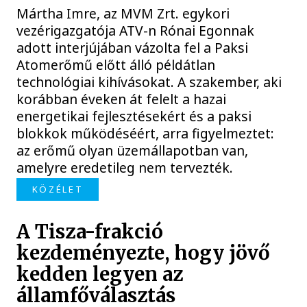
Mártha Imre, az MVM Zrt. egykori
vezérigazgatója ATV-n Rónai Egonnak
adott interjújában vázolta fel a Paksi
Atomerőmű előtt álló példátlan
technológiai kihívásokat. A szakember, aki
korábban éveken át felelt a hazai
energetikai fejlesztésekért és a paksi
blokkok működéséért, arra figyelmeztet:
az erőmű olyan üzemállapotban van,
amelyre eredetileg nem tervezték.
KÖZÉLET
A Tisza-frakció
kezdeményezte, hogy jövő
kedden legyen az
államfőválasztás