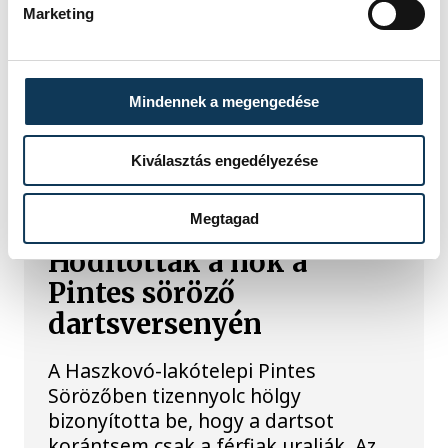
Marketing
Mindennek a megengedése
Kiválasztás engedélyezése
TOVÁBBI CIKKEK
KÖZÉLET
Megtagad
Hódítottak a nők a
Pintes söröző
dartsversenyén
A Haszkovó-lakótelepi Pintes
Sörözőben tizennyolc hölgy
bizonyította be, hogy a dartsot
korántsem csak a férfiak uralják. Az