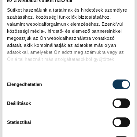
Ez a weboldal sütiket használ
Sütiket használunk a tartalmak és hirdetések személyre
szabásához, közösségi funkciók biztosításához,
valamint weboldalforgalmunk elemzéséhez. Ezenkívül
közösségi média-, hirdető- és elemező partnereinkkel
megosztjuk az Ön weboldalhasználatra vonatkozó
adatait, akik kombinálhatják az adatokat más olyan
adatokkal, amelyeket Ön adott meg számukra vagy az
Ön által használt más szolgáltatásokból gyűjtöttek.
Hozzájárulás kiválasztása
Elengedhetetlen
Beállítások
Statisztikai