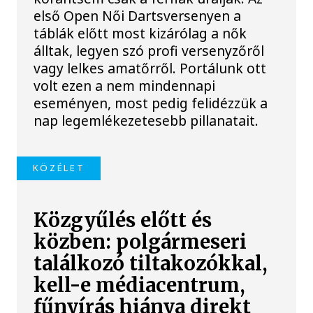
első Open Női Dartsversenyen a
táblák előtt most kizárólag a nők
álltak, legyen szó profi versenyzőről
vagy lelkes amatőrről. Portálunk ott
volt ezen a nem mindennapi
eseményen, most pedig felidézzük a
nap legemlékezetesebb pillanatait.
KÖZÉLET
Közgyűlés előtt és
közben: polgármeseri
találkozó tiltakozókkal,
kell-e médiacentrum,
fűnyírás hiánya direkt