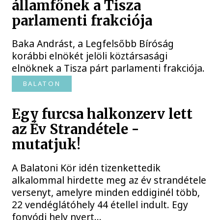
államfőnek a Tisza
parlamenti frakciója
Baka Andrást, a Legfelsőbb Bíróság
korábbi elnökét jelöli köztársasági
elnöknek a Tisza párt parlamenti frakciója.
BALATON
Egy furcsa halkonzerv lett
az Év Strandétele -
mutatjuk!
A Balatoni Kör idén tizenkettedik
alkalommal hirdette meg az év strandétele
versenyt, amelyre minden eddiginél több,
22 vendéglátóhely 44 étellel indult. Egy
fonyódi hely nyert...