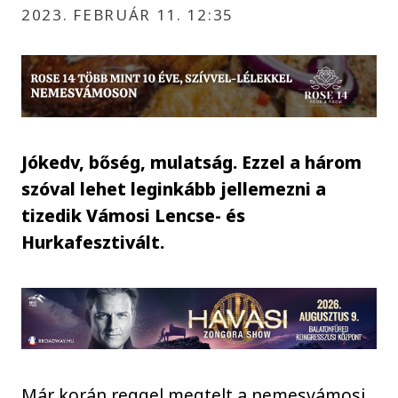
2023. FEBRUÁR 11. 12:35
Jókedv, bőség, mulatság. Ezzel a három
szóval lehet leginkább jellemezni a
tizedik Vámosi Lencse- és
Hurkafesztivált.
Már korán reggel megtelt a nemesvámosi