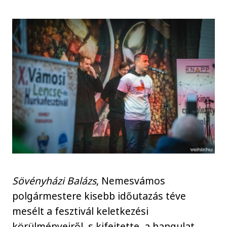
Sövényházi Balázs
, Nemesvámos
polgármestere kisebb időutazás téve
mesélt a fesztivál keletkezési
körülményeiről, s kifejtette, a hangulat