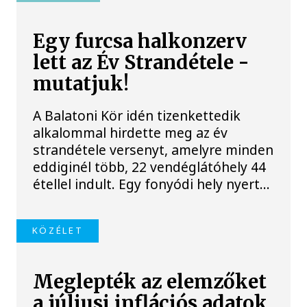
Egy furcsa halkonzerv
lett az Év Strandétele -
mutatjuk!
A Balatoni Kör idén tizenkettedik
alkalommal hirdette meg az év
strandétele versenyt, amelyre minden
eddiginél több, 22 vendéglátóhely 44
étellel indult. Egy fonyódi hely nyert...
KÖZÉLET
Meglepték az elemzőket
a júliusi inflációs adatok