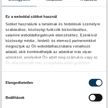
Ez a weboldal sütiket használ
Sütiket használunk a tartalmak és hirdetések személyre
A fesztivál egyébként egész nap várja a
szabásához, közösségi funkciók biztosításához,
látogatókat.
valamint weboldalforgalmunk elemzéséhez. Ezenkívül
közösségi média-, hirdető- és elemező partnereinkkel
megosztjuk az Ön weboldalhasználatra vonatkozó
adatait, akik kombinálhatják az adatokat más olyan
közélet
Ovádi Péter
adatokkal, amelyeket Ön adott meg számukra vagy az
Ön által használt más szolgáltatásokból gyűjtöttek.
Nemesvámos
Sövényházi Balázs
Hozzájárulás kiválasztása
Vámosi Lencse- és Hurkafesztivál
Elengedhetetlen
Cseh Tibor András
Beállítások