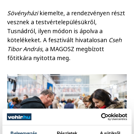
Sövényházi
kiemelte, a rendezvényen részt
vesznek a testvértelepülésükről,
Tusnádról, ilyen módon is ápolva a
kötelékeket. A fesztivált hivatalosan
Cseh
Tibor András
, a MAGOSZ megbízott
főtitkára nyitotta meg.
Beleegyezés
Részletek
A sütikről