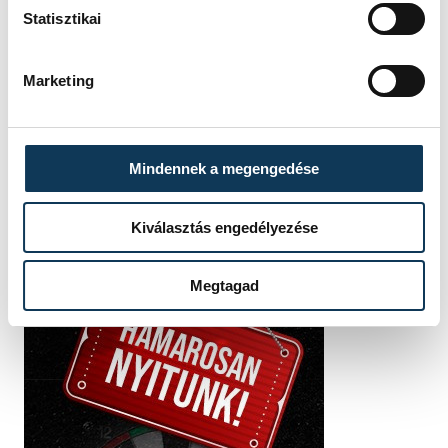
Statisztikai
SZERZŐ
FOTÓS
Szabó
Kovács
Marketing
Eszter
Bálint
Mindennek a megengedése
Kiválasztás engedélyezése
Megtagad