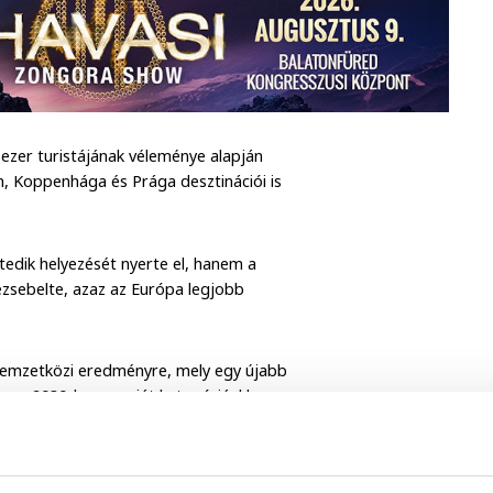
ezer turistájának véleménye alapján
n, Koppenhága és Prága desztinációi is
edik helyezését nyerte el, hanem a
bezsebelte, azaz az Európa legjobb
a nemzetközi eredményre, mely egy újabb
hogy 2030-ban a saját kategóriánkban
 városa.