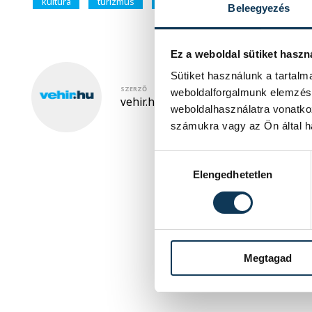
kultúra
turizmus
Veszprém
2023
Királyné
Beleegyezés
Ez a weboldal sütiket haszn
Sütiket használunk a tartal
SZERZŐ
weboldalforgalmunk elemzésé
vehir.hu
weboldalhasználatra vonatko
számukra vagy az Ön által ha
Hozzájárulás kiválasztása
Elengedhetetlen
Megtagad