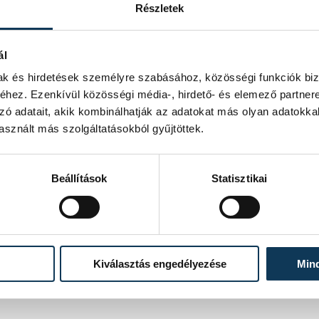
k városa
Részletek
ál
mak és hirdetések személyre szabásához, közösségi funkciók biz
FOTÓS
hez. Ezenkívül közösségi média-, hirdető- és elemező partner
Domján Attila
zó adatait, akik kombinálhatják az adatokat más olyan adatokka
sznált más szolgáltatásokból gyűjtöttek.
Beállítások
Statisztikai
Kiválasztás engedélyezése
Min