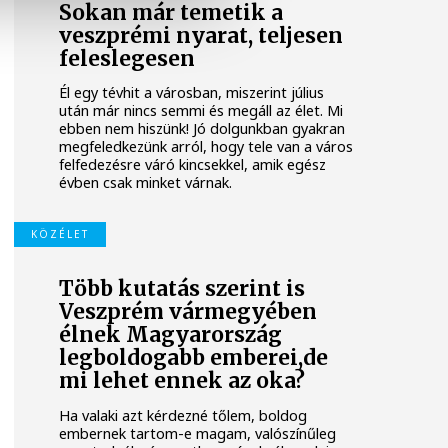
Sokan már temetik a
veszprémi nyarat, teljesen
feleslegesen
Él egy tévhit a városban, miszerint július
után már nincs semmi és megáll az élet. Mi
ebben nem hiszünk! Jó dolgunkban gyakran
megfeledkezünk arról, hogy tele van a város
felfedezésre váró kincsekkel, amik egész
évben csak minket várnak.
KÖZÉLET
Több kutatás szerint is
Veszprém vármegyében
élnek Magyarország
legboldogabb emberei,de
mi lehet ennek az oka?
Ha valaki azt kérdezné tőlem, boldog
embernek tartom-e magam, valószínűleg