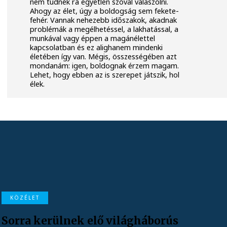
nem tudnék rá egyetlen szóval válaszolni.
Ahogy az élet, úgy a boldogság sem fekete-
fehér. Vannak nehezebb időszakok, akadnak
problémák a megélhetéssel, a lakhatással, a
munkával vagy éppen a magánélettel
kapcsolatban és ez alighanem mindenki
életében így van. Mégis, összességében azt
mondanám: igen, boldognak érzem magam.
Lehet, hogy ebben az is szerepet játszik, hol
élek.
KÖZÉLET
Sorra kerülnek elő világháborús