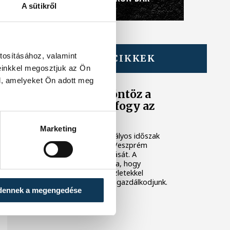
A sütikről
tosításához, valamint
TOVÁBBI CIKKEK
KÖZÉLET
einkkel megosztjuk az Ön
l, amelyeket Ön adott meg
Folyamatosan öntöz a
VKSZ, mégsem fogy az
ivóvíz
Marketing
A tartós hőség és az aszályos időszak
komoly kihívás elé állítja Veszprém
zöldfelületeinek fenntartását. A
városvezetés kiemelt célja, hogy
rendelkezésre álló vízkészletekkel
takarékosan és felelősen gazdálkodjunk.
dennek a megengedése
KULTÚRA