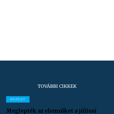
TOVÁBBI CIKKEK
KÖZÉLET
Meglepték az elemzőket a júliusi