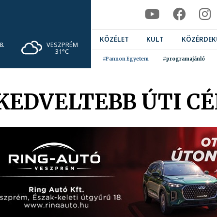
KÖZÉLET
KULT
KÖZÉRDEK
VESZPRÉM
8.
31°C
#Pannon Egyetem
#programajánló
KEDVELTEBB ÚTI C