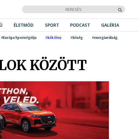
Ű
ÉLETMÓD
SPORT
PODCAST
GALÉRIA
#Európa Sportrégiója
#kék fény
#hőség
#energiaválság
ÉLOK KÖZÖTT