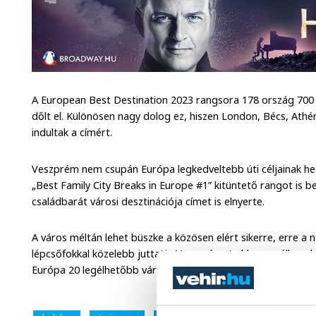
A European Best Destination 2023 rangsora 178 ország 700 
dőlt el. Különösen nagy dolog ez, hiszen London, Bécs, Athé
indultak a címért.
Veszprém nem csupán Európa legkedveltebb úti céljainak het
„Best Family City Breaks in Europe #1” kitüntető rangot is 
családbarát városi desztinációja címet is elnyerte.
A város méltán lehet büszke a közösen elért sikerre, erre 
lépcsőfokkal közelebb juttatja Veszprémet ahhoz a célhoz, 
Európa 20 legélhetőbb városa között szerepeljen A királynék