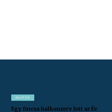
BALATON
Egy furcsa halkonzerv lett az Év