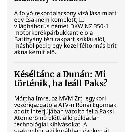
A folyó rekordalacsony vízállása miatt
egy csaknem komplett, II.
világháborús német DKW NZ 350-1
motorkerékpárbukkant elő a
Batthyány téri rakpart sziklái alól,
máshol pedig egy közel féltonnás brit
akna került elő.
Késéltánc a Dunán: Mi
történik, ha leáll Paks?
Mártha Imre, az MVM Zrt. egykori
vezérigazgatója ATV-n Rónai Egonnak
adott interjújában vázolta fel a Paksi
Atomerőmű előtt álló példátlan
technológiai kihívásokat. A
szakember, aki korábban éveken át