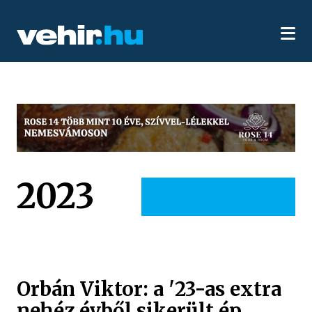
2023
Orbán Viktor: a '23-as extra
nehéz évből sikerült ép