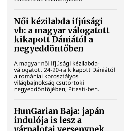
Női kézilabda ifjúsági
vb: a magyar válogatott
kikapott Dániától a
negyeddöntőben
A magyar női ifjúsági kézilabda-
válogatott 24-20-ra kikapott Dániától
a romániai korosztályos
világbajnokság csütörtöki
negyeddöntőjében, Pitesti-ben.
HunGarian Baja: japán
indulója is lesz a
várpalotai versenynek