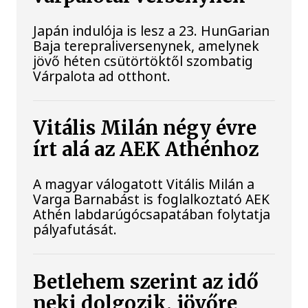
Japán indulója is lesz a 23. HunGarian
Baja terepraliversenynek, amelynek
jövő héten csütörtöktől szombatig
Várpalota ad otthont.
Vitális Milán négy évre
írt alá az AEK Athénhoz
A magyar válogatott Vitális Milán a
Varga Barnabást is foglalkoztató AEK
Athén labdarúgócsapatában folytatja
pályafutását.
Betlehem szerint az idő
neki dolgozik, jövőre