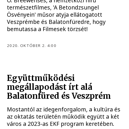
O. Breewenses, a nemzetközi hírű
természetfilmes, 'A Betondzsungel
Ösvényein' műsor atyja ellátogatott
Veszprémbe és Balatonfüredre, hogy
bemutassa a Filmesek törzsét!
2020. OKTÓBER 2. 4:00
Együttműködési
megállapodást írt alá
Balatonfüred és Veszprém
Mostantól az idegenforgalom, a kultúra és
az oktatás területén működik együtt a két
város a 2023-as EKF program keretében.