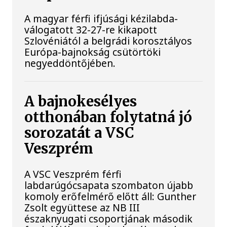
A magyar férfi ifjúsági kézilabda-
válogatott 32-27-re kikapott
Szlovéniától a belgrádi korosztályos
Európa-bajnokság csütörtöki
negyeddöntőjében.
A bajnokesélyes
otthonában folytatná jó
sorozatát a VSC
Veszprém
A VSC Veszprém férfi
labdarúgócsapata szombaton újabb
komoly erőfelmérő előtt áll: Gunther
Zsolt együttese az NB III
északnyugati csoportjának második