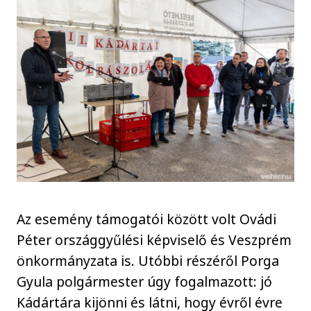
Az esemény támogatói között volt Ovádi
Péter országgyűlési képviselő és Veszprém
önkormányzata is. Utóbbi részéről Porga
Gyula polgármester úgy fogalmazott: jó
Kádártára kijönni és látni, hogy évről évre