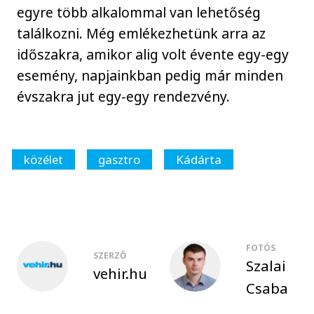
egyre több alkalommal van lehetőség
találkozni. Még emlékezhetünk arra az
időszakra, amikor alig volt évente egy-egy
esemény, napjainkban pedig már minden
évszakra jut egy-egy rendezvény.
közélet
gasztro
Kádárta
FOTÓS
SZERZŐ
Szalai
vehir.hu
Csaba