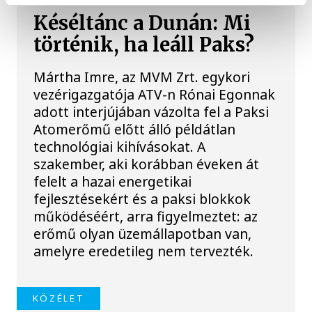
Késéltánc a Dunán: Mi
történik, ha leáll Paks?
Mártha Imre, az MVM Zrt. egykori
vezérigazgatója ATV-n Rónai Egonnak
adott interjújában vázolta fel a Paksi
Atomerőmű előtt álló példátlan
technológiai kihívásokat. A
szakember, aki korábban éveken át
felelt a hazai energetikai
fejlesztésekért és a paksi blokkok
működéséért, arra figyelmeztet: az
erőmű olyan üzemállapotban van,
amelyre eredetileg nem tervezték.
KÖZÉLET