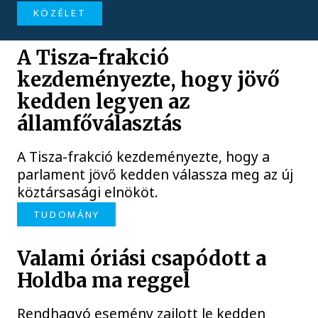
KÖZÉLET
A Tisza-frakció
kezdeményezte, hogy jövő
kedden legyen az
államfőválasztás
A Tisza-frakció kezdeményezte, hogy a
parlament jövő kedden válassza meg az új
köztársasági elnököt.
TUDOMÁNY
Valami óriási csapódott a
Holdba ma reggel
Rendhagyó esemény zajlott le kedden