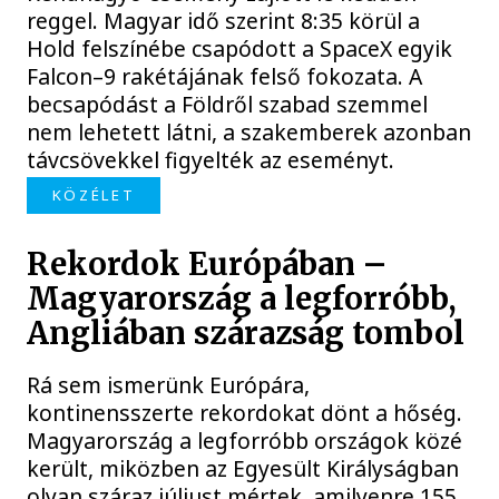
reggel. Magyar idő szerint 8:35 körül a
Hold felszínébe csapódott a SpaceX egyik
Falcon–9 rakétájának felső fokozata. A
becsapódást a Földről szabad szemmel
nem lehetett látni, a szakemberek azonban
távcsövekkel figyelték az eseményt.
KÖZÉLET
Rekordok Európában –
Magyarország a legforróbb,
Angliában szárazság tombol
Rá sem ismerünk Európára,
kontinensszerte rekordokat dönt a hőség.
Magyarország a legforróbb országok közé
került, miközben az Egyesült Királyságban
olyan száraz júliust mértek, amilyenre 155