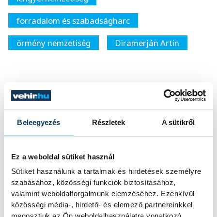
forradalom és szabadságharc
örmény nemzetiség
Diramerján Artin
SZERZŐ
FOTÓS
Szabó
Szalai
Beleegyezés
Részletek
A sütikről
Eszter
Csaba
Ez a weboldal sütiket használ
Sütiket használunk a tartalmak és hirdetések személyre
szabásához, közösségi funkciók biztosításához,
valamint weboldalforgalmunk elemzéséhez. Ezenkívül
közösségi média-, hirdető- és elemező partnereinkkel
megosztjuk az Ön weboldalhasználatra vonatkozó