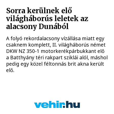
Sorra kerülnek elő
világháborús leletek az
alacsony Dunából
A folyó rekordalacsony vízállása miatt egy
csaknem komplett, II. világháborús német
DKW NZ 350-1 motorkerékpárbukkant elő
a Batthyány téri rakpart sziklái alól, máshol
pedig egy közel féltonnás brit akna került
elő.