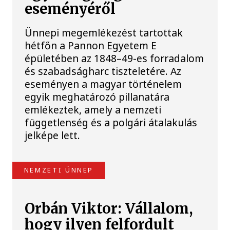
eseményéről
Ünnepi megemlékezést tartottak
hétfőn a Pannon Egyetem E
épületében az 1848–49-es forradalom
és szabadságharc tiszteletére. Az
eseményen a magyar történelem
egyik meghatározó pillanatára
emlékeztek, amely a nemzeti
függetlenség és a polgári átalakulás
jelképe lett.
NEMZETI ÜNNEP
Orbán Viktor: Vállalom,
hogy ilyen felfordult