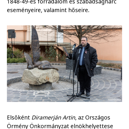
1848-49-es forradalom és szabadságharc
eseményeire, valamint hőseire.
Elsőként
Diramerján Artin
, az Országos
Örmény Önkormányzat elnökhelyettese