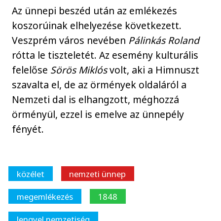
Az ünnepi beszéd után az emlékezés
koszorúinak elhelyezése következett.
Veszprém város nevében
Pálinkás Roland
rótta le tiszteletét. Az esemény kulturális
felelőse
Sörös Miklós
volt, aki a Himnuszt
szavalta el, de az örmények oldaláról a
Nemzeti dal is elhangzott, méghozzá
örményül, ezzel is emelve az ünnepély
fényét.
közélet
nemzeti ünnep
megemlékezés
1848
lengyel nemzetiség