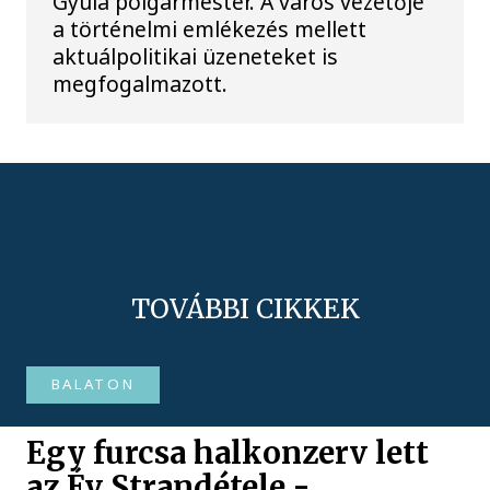
Gyula polgármester. A város vezetője
a történelmi emlékezés mellett
aktuálpolitikai üzeneteket is
megfogalmazott.
TOVÁBBI CIKKEK
BALATON
Egy furcsa halkonzerv lett
az Év Strandétele -