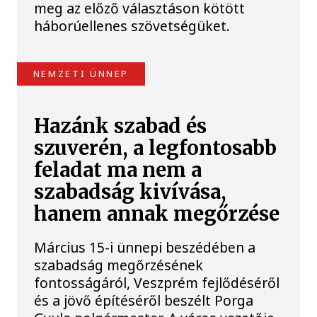
meg az előző választáson kötött
háborúellenes szövetségüket.
NEMZETI ÜNNEP
Hazánk szabad és
szuverén, a legfontosabb
feladat ma nem a
szabadság kivívása,
hanem annak megőrzése
Március 15-i ünnepi beszédében a
szabadság megőrzésének
fontosságáról, Veszprém fejlődéséről
és a jövő építéséről beszélt Porga